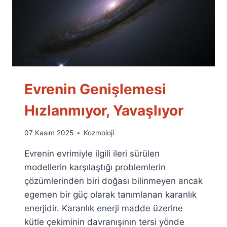
Evrenin Genişlemesi
Hızlanmıyor, Yavaşlıyor
By
07 Kasım 2025
Kozmoloji
Ümit
Evrenin evrimiyle ilgili ileri sürülen
Fuat
Özyar
modellerin karşılaştığı problemlerin
çözümlerinden biri doğası bilinmeyen ancak
egemen bir güç olarak tanımlanan karanlık
enerjidir. Karanlık enerji madde üzerine
kütle çekiminin davranışının tersi yönde