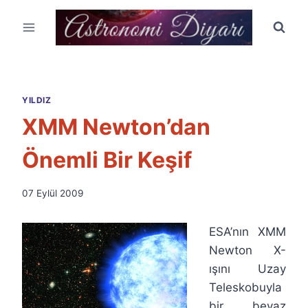
Skip
to
content
YILDIZ
XMM Newton’dan
Önemli Bir Keşif
By
07 Eylül 2009
Ümit
Fuat
ESA’nın XMM
Özyar
Newton X-
ışını Uzay
Teleskobuyla
bir beyaz