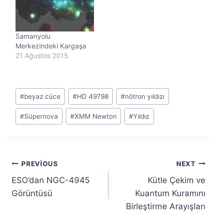
Samanyolu
Merkezindeki Kargaşa
21 Ağustos 2015
Post
#
beyaz cüce
#
HD 49798
#
nötron yıldızı
Tags:
#
Süpernova
#
XMM Newton
#
Yıldız
Yazı
PREVIOUS
NEXT
ESO’dan NGC-4945
Kütle Çekim ve
gezinmesi
Görüntüsü
Kuantum Kuramını
Birleştirme Arayışları