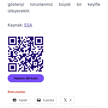
gösteriyi torunlarımız büyük bir keyifle
izleyecektir.
Kaynak:
ESA
Haberin QR kodu
Bunu paylaş:
Yazdır
E-posta
X