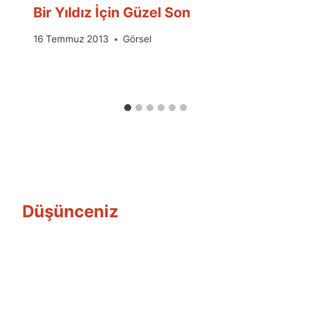
Bir Yıldız İçin Güzel Son
By
16 Temmuz 2013
Görsel
Ümit
Fuat
Özyar
Düşünceniz