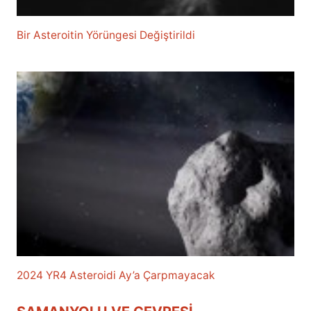
Bir Asteroitin Yörüngesi Değiştirildi
2024 YR4 Asteroidi Ay’a Çarpmayacak