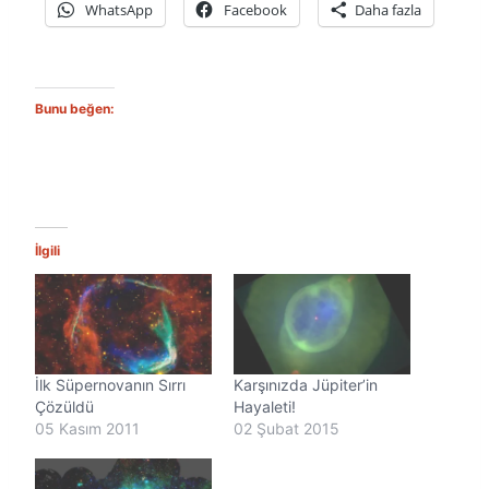
WhatsApp
Facebook
Daha fazla
Bunu beğen:
İlgili
İlk Süpernovanın Sırrı
Karşınızda Jüpiter’in
Çözüldü
Hayaleti!
05 Kasım 2011
02 Şubat 2015