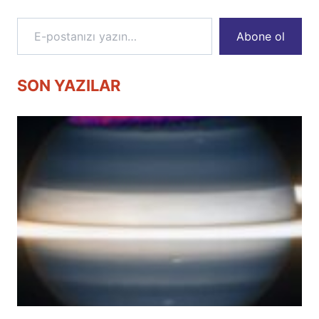
E-postanızı yazın…
Abone ol
SON YAZILAR