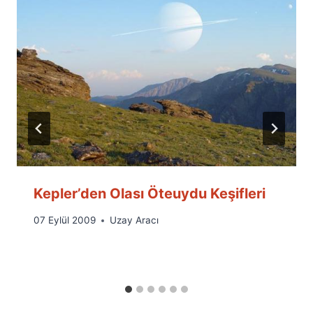
Kepler’den Olası Öteuydu Keşifleri
By
07 Eylül 2009
Uzay Aracı
Ümit
Fuat
Özyar