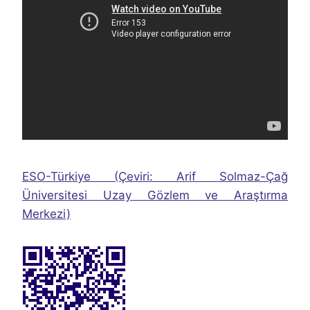
ESO-Türkiye (Çeviri: Arif Solmaz-Çağ
Üniversitesi Uzay Gözlem ve Araştırma
Merkezi)