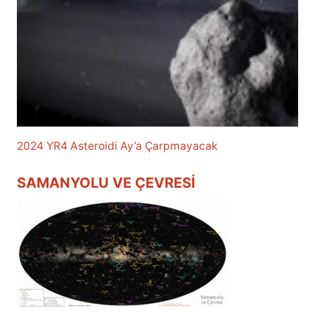
2024 YR4 Asteroidi Ay’a Çarpmayacak
SAMANYOLU VE ÇEVRESI