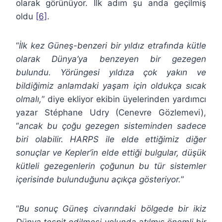
olarak görünüyor. İlk adım şu anda geçilmiş
oldu
[6]
.
“
İlk kez Güneş-benzeri bir yıldız etrafında kütle
olarak Dünya’ya benzeyen bir gezegen
bulundu. Yörüngesi yıldıza çok yakın ve
bildiğimiz anlamdaki yaşam için oldukça sıcak
olmalı,
” diye ekliyor ekibin üyelerinden yardımcı
yazar Stéphane Udry (Cenevre Gözlemevi),
“
ancak bu çoğu gezegen sisteminden sadece
biri olabilir. HARPS ile elde ettiğimiz diğer
sonuçlar ve Kepler’in elde ettiği bulgular, düşük
kütleli gezegenlerin çoğunun bu tür sistemler
içerisinde bulunduğunu açıkça gösteriyor.
”
“
Bu sonuç Güneş civarındaki bölgede bir ikiz
Dünya tespit edilmesi yolunda atılmış önemli bir