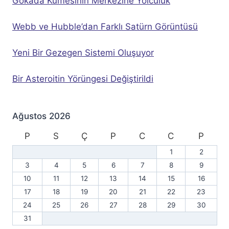
Gökada Kümesinin Merkezine Yolculuk
Webb ve Hubble’dan Farklı Satürn Görüntüsü
Yeni Bir Gezegen Sistemi Oluşuyor
Bir Asteroitin Yörüngesi Değiştirildi
Ağustos 2026
P
S
Ç
P
C
C
P
1
2
3
4
5
6
7
8
9
10
11
12
13
14
15
16
17
18
19
20
21
22
23
24
25
26
27
28
29
30
31