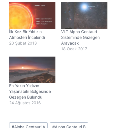
y
o
r
.
.
İlk Kez Bir Yıldızın
VLT Alpha Centauri
.
Atmosferi İncelendi
Sisteminde Gezegen
20 Şubat 2013
Arayacak
18 Ocak 2017
En Yakın Yıldızın
Yaşanabilir Bölgesinde
Gezegen Bulundu
24 Ağustos 2016
Post
#
Alpha Centauri A
#
Alpha Centauri B