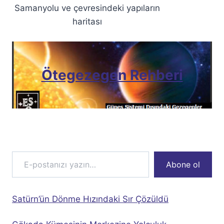
Samanyolu ve çevresindeki yapıların
haritası
Ötegezegen Rehberi
E-postanızı yazın…
Abone ol
Satürn’ün Dönme Hızındaki Sır Çözüldü