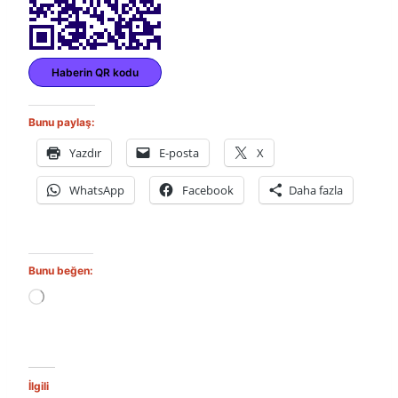
Haberin QR kodu
Bunu paylaş:
Yazdır
E-posta
X
WhatsApp
Facebook
Daha fazla
Bunu beğen:
Y
ü
k
l
e
n
İlgili
i