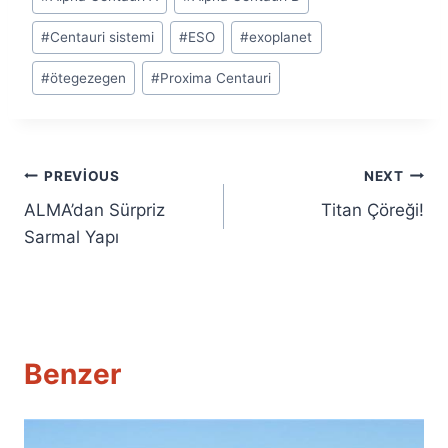
Tags:
#
Centauri sistemi
#
ESO
#
exoplanet
#
ötegezegen
#
Proxima Centauri
Yazı
PREVIOUS
NEXT
ALMA’dan Sürpriz
Titan Çöreği!
gezinmesi
Sarmal Yapı
Benzer