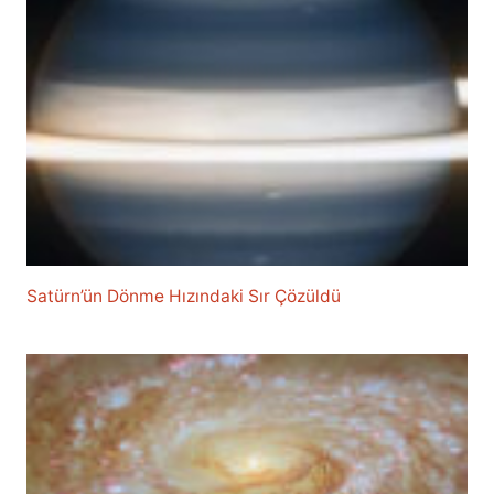
Satürn’ün Dönme Hızındaki Sır Çözüldü