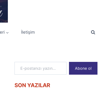
eri
İletişim
E-postanızı yazın…
Abone ol
SON YAZILAR