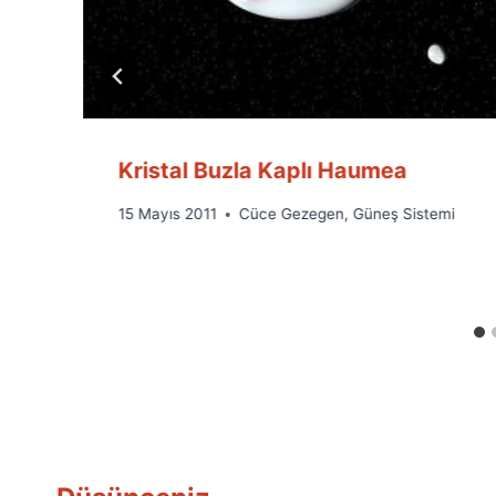
Kristal Buzla Kaplı Haumea
By
15 Mayıs 2011
Cüce Gezegen
,
Güneş Sistemi
Ümit
Fuat
Özyar