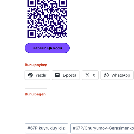
Haberin QR kodu
Bunu paylaş:
Yazdır
E-posta
X
WhatsApp
Bunu beğen:
Post
#
67P kuyrukluyıldızı
#
67P/Churyumov-Gerasimenk
Tags: