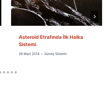
Asteroid Etrafında İlk Halka
Sistemi
By
26 Mart 2014
Güneş Sistemi
Ümit
Fuat
Özyar