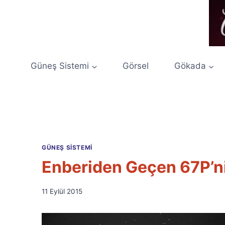
Skip
to
content
Güneş Sistemi
Görsel
Gökada
GÜNEŞ SISTEMI
Enberiden Geçen 67P’n
By
11 Eylül 2015
Ümit
Fuat
Özyar