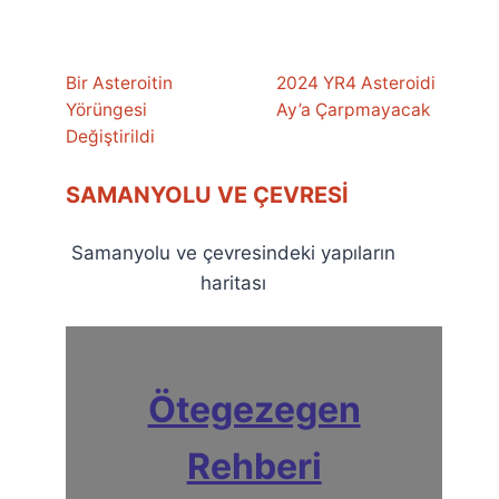
Bir Asteroitin
2024 YR4 Asteroidi
Yörüngesi
Ay’a Çarpmayacak
Değiştirildi
SAMANYOLU VE ÇEVRESI
Samanyolu ve çevresindeki yapıların
haritası
Ötegezegen
Rehberi