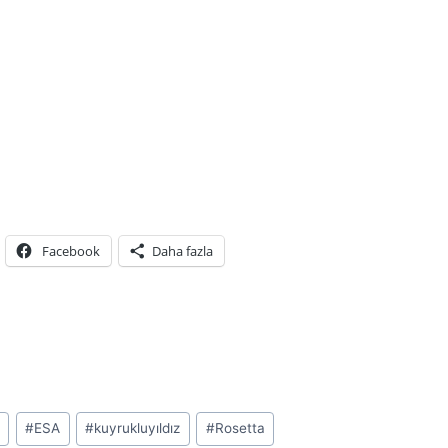
Facebook
Daha fazla
o
#
ESA
#
kuyrukluyıldız
#
Rosetta