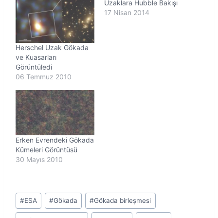
Uzaklara Hubble Bakışı
y
o
17 Nisan 2014
r
.
.
Herschel Uzak Gökada
.
ve Kuasarları
Görüntüledi
06 Temmuz 2010
Erken Evrendeki Gökada
Kümeleri Görüntüsü
30 Mayıs 2010
Post
#
ESA
#
Gökada
#
Gökada birleşmesi
Tags: