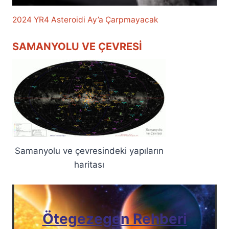
2024 YR4 Asteroidi Ay’a Çarpmayacak
SAMANYOLU VE ÇEVRESI
Samanyolu ve çevresindeki yapıların
haritası
Ötegezegen Rehberi