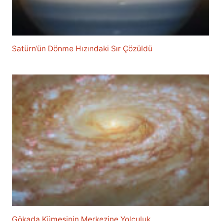
Satürn’ün Dönme Hızındaki Sır Çözüldü
Gökada Kümesinin Merkezine Yolculuk