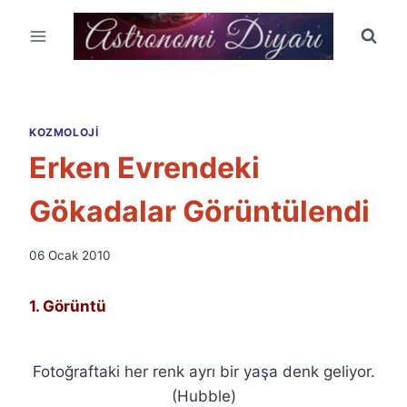
Skip
to
content
KOZMOLOJI
Erken Evrendeki
Gökadalar Görüntülendi
By
06 Ocak 2010
Ümit
Fuat
1. Görüntü
Özyar
Fotoğraftaki her renk ayrı bir yaşa denk geliyor.
(Hubble)