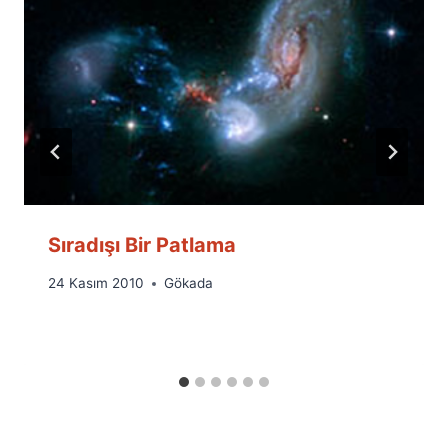
Sıradışı Bir Patlama
By
24 Kasım 2010
Gökada
Ümit
Fuat
Özyar