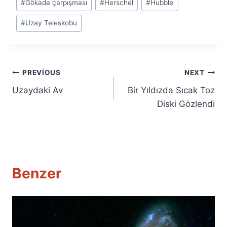
#
Gökada çarpışması
#
Herschel
#
Hubble
#
Uzay Teleskobu
Yazı
PREVIOUS
NEXT
Uzaydaki Av
Bir Yıldızda Sıcak Toz
gezinmesi
Diski Gözlendi
Benzer