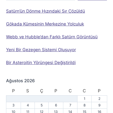
Satürn’ün Dönme Hızındaki Sır Çözüldü
Gökada Kümesinin Merkezine Yolculuk
Webb ve Hubble’dan Farklı Satürn Görüntüsü
Yeni Bir Gezegen Sistemi Oluşuyor
Bir Asteroitin Yörüngesi Değiştirildi
Ağustos 2026
P
S
Ç
P
C
C
P
1
2
3
4
5
6
7
8
9
10
11
12
13
14
15
16