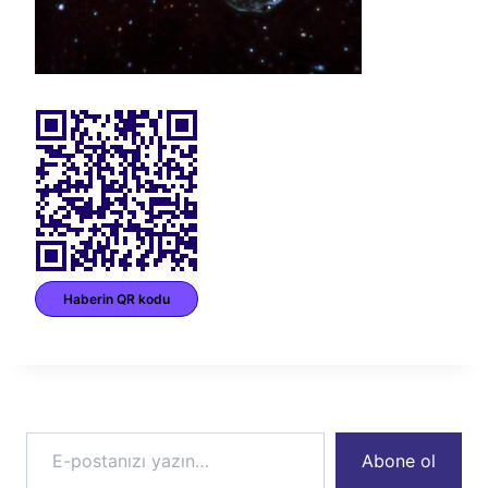
Haberin QR kodu
E-postanızı yazın…
Abone ol