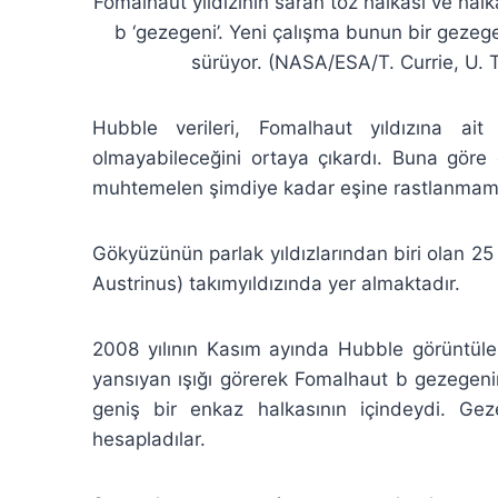
Fomalhaut yıldızının saran toz halkası ve hal
b ‘gezegeni’. Yeni çalışma bunun bir gezeg
sürüyor. (NASA/ESA/T. Currie, U. 
Hubble verileri, Fomalhaut yıldızına a
olmayabileceğini ortaya çıkardı. Buna göre
muhtemelen şimdiye kadar eşine rastlanmamış 
Gökyüzünün parlak yıldızlarından biri olan 25 
Austrinus) takımyıldızında yer almaktadır.
2008 yılının Kasım ayında Hubble görüntüler
yansıyan ışığı görerek Fomalhaut b gezegeni
geniş bir enkaz halkasının içindeydi. Ge
hesapladılar.