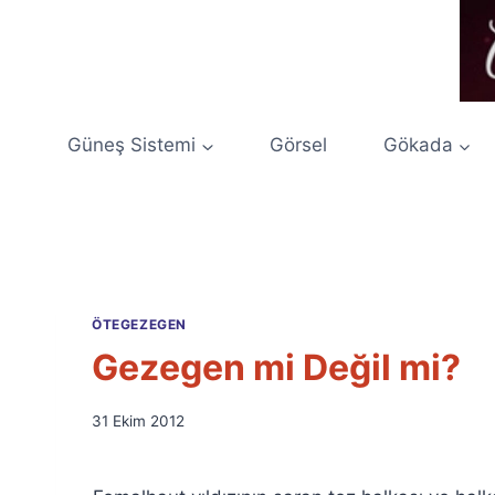
Skip
to
content
Güneş Sistemi
Görsel
Gökada
ÖTEGEZEGEN
Gezegen mi Değil mi?
By
31 Ekim 2012
Ümit
Fuat
Özyar