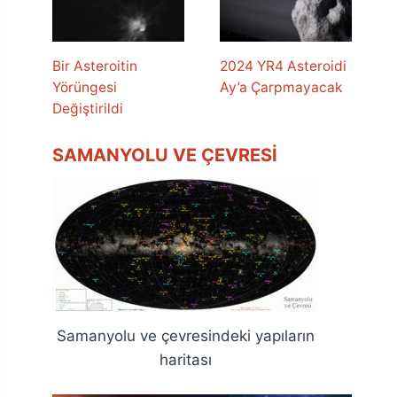
Bir Asteroitin
2024 YR4 Asteroidi
Yörüngesi
Ay’a Çarpmayacak
Değiştirildi
SAMANYOLU VE ÇEVRESI
Samanyolu ve çevresindeki yapıların
haritası