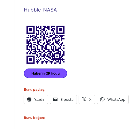
Hubble-NASA
Haberin QR kodu
Bunu paylaş:
Yazdır
E-posta
X
WhatsApp
Bunu beğen: