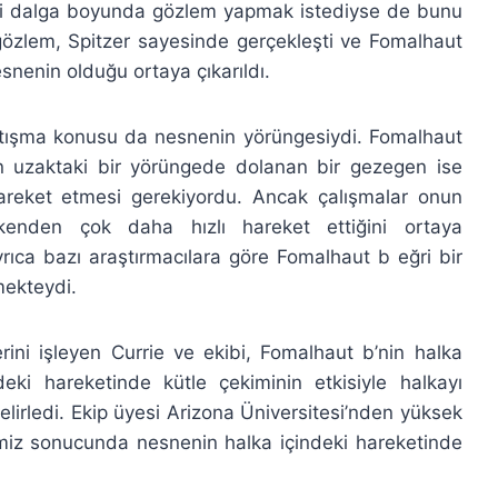
esi dalga boyunda gözlem yapmak istediyse de bunu
özlem, Spitzer sayesinde gerçekleşti ve Fomalhaut
esnenin olduğu ortaya çıkarıldı.
rtışma konusu da nesnenin yörüngesiydi. Fomalhaut
an uzaktaki bir yörüngede dolanan bir gezegen ise
reket etmesi gerekiyordu. Ancak çalışmalar onun
kenden çok daha hızlı hareket ettiğini ortaya
rıca bazı araştırmacılara göre Fomalhaut b eğri bir
mekteydi.
rini işleyen Currie ve ekibi, Fomalhaut b’nin halka
deki hareketinde kütle çekiminin etkisiyle halkayı
belirledi. Ekip üyesi Arizona Üniversitesi’nden yüksek
miz sonucunda nesnenin halka içindeki hareketinde