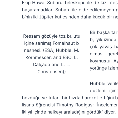
Ekip Hawai Subaru Teleskopu ile de kızılöt
başaramadılar. Subaru ile elde edilemeyen g
b’nin iki Jüpiter kütlesinden daha küçük bir n
Bir başka ta
Ressam gözüyle toz bulutu
b, yıldızınd
içine sarılmış Fomalhaut b
çok yavaş ha
nesnesi. (ESA; Hubble, M.
olması gere
Kornmesser; and ESO, L.
koymuştu. Ay
Calçada and L. L.
yörünge izle
Christensen))
Hubble verile
düzlemi için
bozduğu ve tutarlı bir hızda hareket ettiğini 
lisans öğrencisi Timothy Rodigas: “İnceleme
iki yıl içinde halkayı araladığını gördük” diyor.