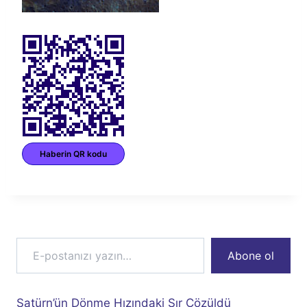
Haberin QR kodu
E-postanızı yazın…
Abone ol
Satürn’ün Dönme Hızındaki Sır Çözüldü