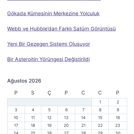
Gökada Kümesinin Merkezine Yolculuk
Webb ve Hubble’dan Farklı Satürn Görüntüsü
Yeni Bir Gezegen Sistemi Oluşuyor
Bir Asteroitin Yörüngesi Değiştirildi
Ağustos 2026
P
S
Ç
P
C
C
P
1
2
3
4
5
6
7
8
9
10
11
12
13
14
15
16
17
18
19
20
21
22
23
24
25
26
27
28
29
30