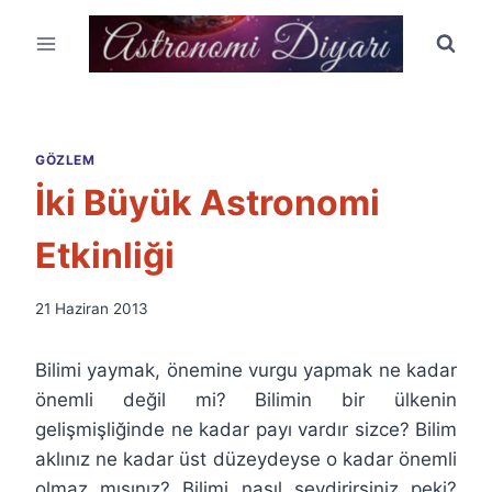
Skip
to
content
GÖZLEM
İki Büyük Astronomi
Etkinliği
By
21 Haziran 2013
Ümit
Fuat
Bilimi yaymak, önemine vurgu yapmak ne kadar
Özyar
önemli değil mi? Bilimin bir ülkenin
gelişmişliğinde ne kadar payı vardır sizce? Bilim
aklınız ne kadar üst düzeydeyse o kadar önemli
olmaz mısınız? Bilimi nasıl sevdirirsiniz peki?