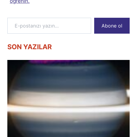
öğrenin.
E-postanızı yazın…
Abone ol
SON YAZILAR