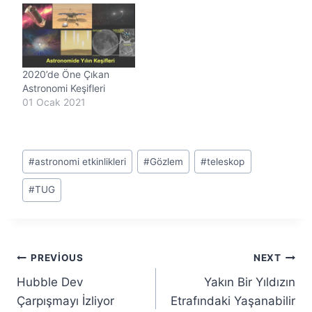
2020’de Öne Çıkan
Astronomi Keşifleri
01 Ocak 2021
Post
#
astronomi etkinlikleri
#
Gözlem
#
teleskop
Tags:
#
TUG
Yazı
PREVIOUS
NEXT
Hubble Dev
Yakın Bir Yıldızın
gezinmesi
Çarpışmayı İzliyor
Etrafındaki Yaşanabilir