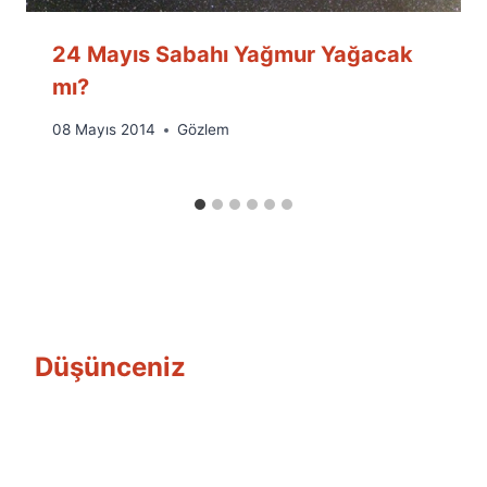
24 Mayıs Sabahı Yağmur Yağacak
mı?
By
08 Mayıs 2014
Gözlem
Ümit
Fuat
Özyar
Düşünceniz