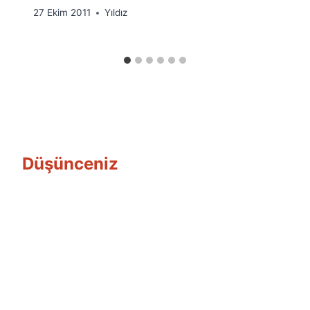
By
27 Ekim 2011
Yıldız
Ümit
Fuat
Özyar
Düşünceniz