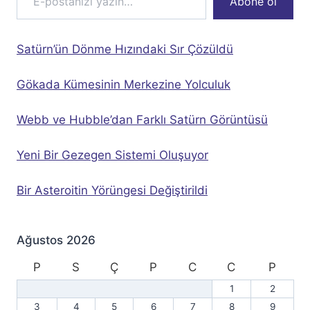
Abone ol
Satürn’ün Dönme Hızındaki Sır Çözüldü
Gökada Kümesinin Merkezine Yolculuk
Webb ve Hubble’dan Farklı Satürn Görüntüsü
Yeni Bir Gezegen Sistemi Oluşuyor
Bir Asteroitin Yörüngesi Değiştirildi
Ağustos 2026
P
S
Ç
P
C
C
P
1
2
3
4
5
6
7
8
9