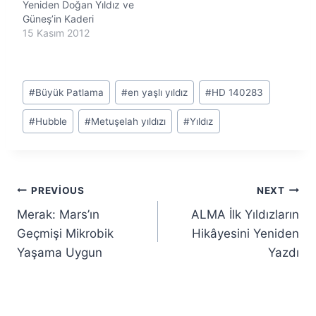
Yeniden Doğan Yıldız ve
Güneş’in Kaderi
15 Kasım 2012
Post
#
Büyük Patlama
#
en yaşlı yıldız
#
HD 140283
Tags:
#
Hubble
#
Metuşelah yıldızı
#
Yıldız
Yazı
PREVIOUS
NEXT
Merak: Mars’ın
ALMA İlk Yıldızların
gezinmesi
Geçmişi Mikrobik
Hikâyesini Yeniden
Yaşama Uygun
Yazdı