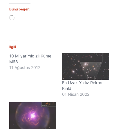
Bunu beğen:
Y
ü
k
l
e
n
İlgili
i
10 Milyar Yıldızlı Küme:
y
M68
o
r
11 Ağustos 2012
.
.
En Uzak Yıldız Rekoru
.
Kırıldı
01 Nisan 2022