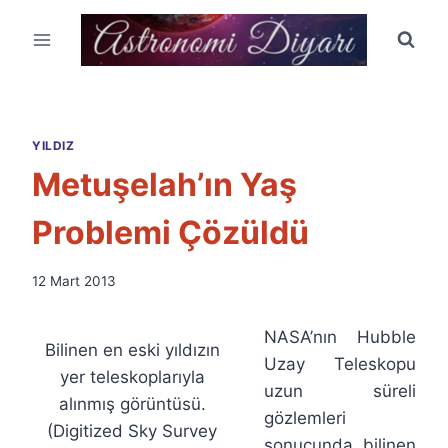
Skip
to
content
YILDIZ
Metuşelah’ın Yaş
Problemi Çözüldü
By
12 Mart 2013
Ümit
Fuat
NASA’nın Hubble
Özyar
Bilinen en eski yıldızın
Uzay Teleskopu
yer teleskoplarıyla
uzun süreli
alınmış görüntüsü.
gözlemleri
(Digitized Sky Survey
sonucunda bilinen