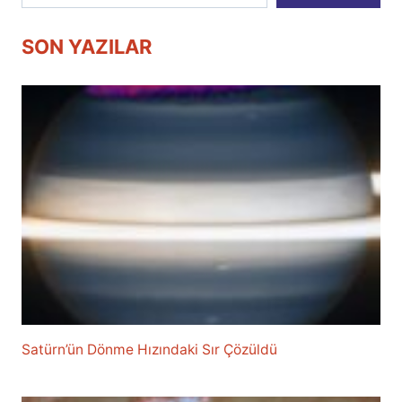
SON YAZILAR
Satürn’ün Dönme Hızındaki Sır Çözüldü