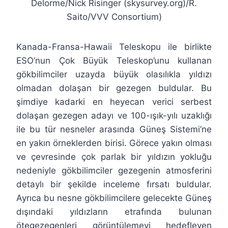
Delorme/Nick Risinger (skysurvey.org)/R.
Saito/VVV Consortium)
Kanada-Fransa-Hawaii Teleskopu ile birlikte
ESO’nun Çok Büyük Teleskop’unu kullanan
gökbilimciler uzayda büyük olasılıkla yıldızı
olmadan dolaşan bir gezegen buldular. Bu
şimdiye kadarki en heyecan verici serbest
dolaşan gezegen adayı ve 100-ışık-yılı uzaklığı
ile bu tür nesneler arasında Güneş Sistemi’ne
en yakın örneklerden birisi. Görece yakın olması
ve çevresinde çok parlak bir yıldızın yokluğu
nedeniyle gökbilimciler gezegenin atmosferini
detaylı bir şekilde inceleme fırsatı buldular.
Ayrıca bu nesne gökbilimcilere gelecekte Güneş
dışındaki yıldızların etrafında bulunan
ötegezegenleri görüntülemeyi hedefleyen