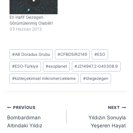
En Hafif Gezegen
Görüntülenmiş Olabilir!
03 Haziran 2013
Post
#
AB Doradus Grubu
#
CFBDSIR2149
#
ESO
Tags:
#
ESO-Türkiye
#
exoplanet
#
J214947.2-040308.9
#
kütleçekimsel mikromercekleme
#
ötegezegen
Yazı
PREVIOUS
NEXT
Bombardıman
Yıldızın Sonuyla
gezinmesi
Altındaki Yıldız
Yeşeren Hayat