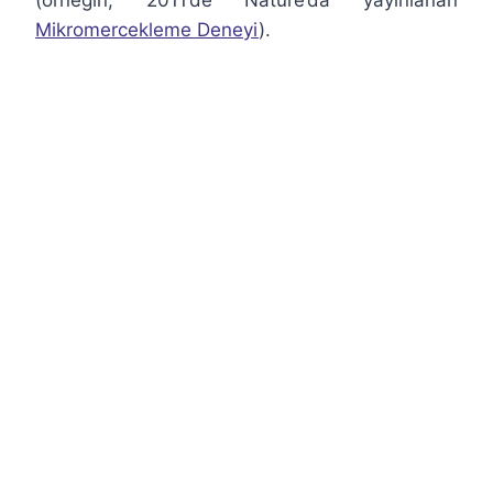
(örneğin, 2011’de Nature’da yayınlanan
Mikromercekleme Deneyi
).