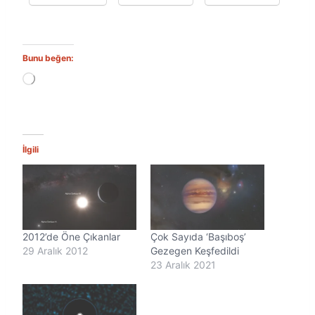
Bunu beğen:
Y
ü
k
l
e
n
İlgili
i
y
o
r
.
.
2012’de Öne Çıkanlar
Çok Sayıda ‘Başıboş’
.
29 Aralık 2012
Gezegen Keşfedildi
23 Aralık 2021