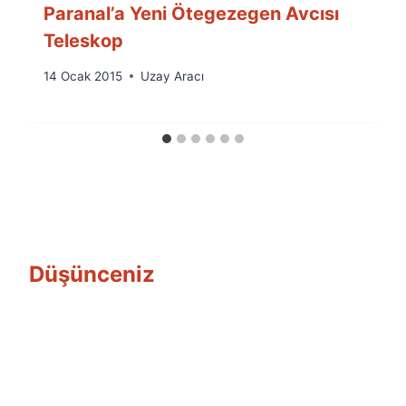
Paranal’a Yeni Ötegezegen Avcısı
Teleskop
By
14 Ocak 2015
Uzay Aracı
Ümit
Fuat
Özyar
Düşünceniz