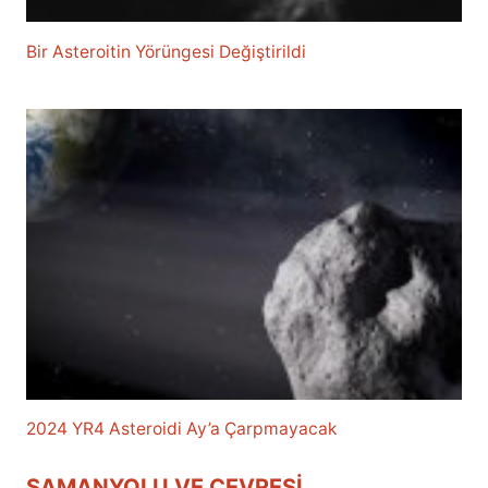
Bir Asteroitin Yörüngesi Değiştirildi
2024 YR4 Asteroidi Ay’a Çarpmayacak
SAMANYOLU VE ÇEVRESI