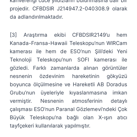
kahverengi cüce yıldızların bulunmasına dair bir
projedir. CFBDSIR J214947.2-040308.9 olarak
da adlandırılmaktadır.
[3] Araştırma ekibi CFBDSIR2149’u hem
Kanada-Fransa-Hawaii Teleskopu’nun WIRCam
kamerası ile hem de ESO’nun Şili’deki Yeni
Teknoloji Teleskopu’nun SOFI kamerası ile
gözledi. Farklı zamanlarda alınan görüntüler
nesnenin özdevinim hareketinin gökyüzü
boyunca ölçülmesine ve Hareketli AB Doradus
Grubu’nun üyeleriyle kıyaslanmasına imkan
vermiştir. Nesnenin atmosferinin detaylı
çalışması ESO’nun Paranal Gözlemevi’ndeki Çok
Büyük Teleskopu’na bağlı olan X-ışın atıcı
tayfçekeri kullanılarak yapılmıştır.