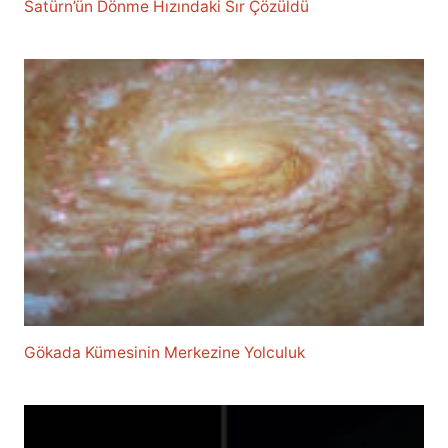
Satürn’ün Dönme Hızındaki Sır Çözüldü
Gökada Kümesinin Merkezine Yolculuk