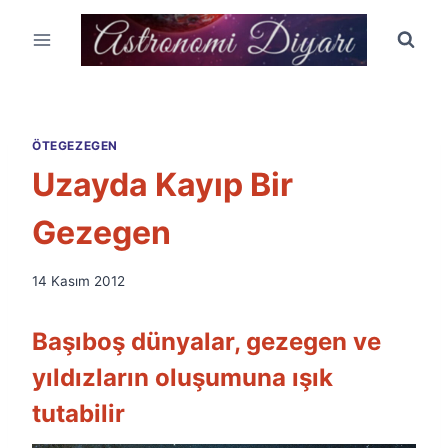
Skip
to
content
ÖTEGEZEGEN
Uzayda Kayıp Bir
Gezegen
By
14 Kasım 2012
Ümit
Fuat
Başıboş dünyalar, gezegen ve
Özyar
yıldızların oluşumuna ışık
tutabilir