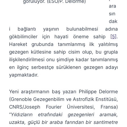
görülüyor. (ESO/P. Delorme)
ara
sın
dak
i bağlantı yaşının bulunabilmesi adına
gökbilimciler için hayati öneme sahip
[5]
.
Hareket grubunda tanımlanmış ilk yalıtılmış
gezegen kütlesine sahip cisim olup, bu grupla
ilişkilendirilmesi onu şimdiye kadar tanımlanmış
en ilginç serbestçe sürüklenen gezegen adayı
yapmaktadır.
Yeni araştırmanın baş yazarı Philippe Delorme
(Grenoble Gezegenbilim ve Astrofizik Enstitüsü,
CNRS/Joseph Fourier Üniversitesi, Fransa)
“
Yıldızların etrafındaki gezegenleri aramak,
uzakta, güçlü bir araba farından bir santimetre