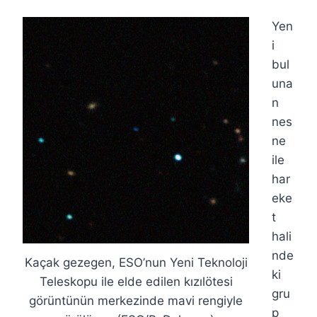
Yen
i
bul
una
n
nes
ne
ile
har
eke
t
hali
nde
Kaçak gezegen, ESO’nun Yeni Teknoloji
ki
Teleskopu ile elde edilen kızılötesi
gru
görüntünün merkezinde mavi rengiyle
p