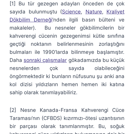
[1] Bu tür gezegen adayları önceden de çok
sayıda bulunmuştu (
Science
,
Nature
,
Kraliyet
Dökbilim Derneği
’nden ilgili basın bülteni ve
makaleler). Bu nesneler gökbilimcilerin bir
kahverengi cücenin gezegenimsi kütle sınıfına
geçtiği noktanın belirlenmesinin zorlaştığını
bulmaları ile 1990’larda bilinmeye başlamıştır.
Daha
sonraki çalışmalar
gökadamızda bu küçük
nesnelerden çok sayıda olabileceğini
öngörmektedir ki bunların nüfusunu şu anki ana
kol dizisi yıldızların hemen hemen iki katına
sahip olarak tanımlayabiliriz.
[2] Nesne Kanada-Fransa Kahverengi Cüce
Taraması’nın (CFBDS) kızırmızı-ötesi uzantısının
bir parçası olarak tanımlanmıştır. Bu, soğuk