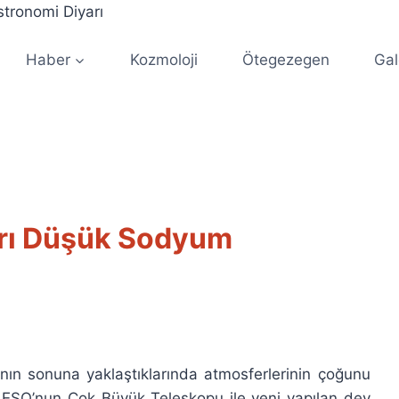
Haber
Kozmoloji
Ötegezegen
Gal
tarı Düşük Sodyum
rının sonuna yaklaştıklarında atmosferlerinin çoğunu
 ESO’nun Çok Büyük Teleskopu ile yeni yapılan dev