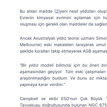
Bu atılan madde
[2]
yeni nesil yıldızları ol
Evrenin kimyasal evrimini açılamak için h
oluşması için gerekli olan maddeler de sağla
Ancak Avustralyalı yıldız teorisi uzmanı Sim
Melbourne) eski makaleleri tarayarak umut v
şekilde kuralları takip etmeyerek AGB aşaması
“
Bir yıldız modeli bilimcisi için bu öneri b
aşamasından geçiyor. Tüm eski çalışmaları
araştırılmadığını buldum. Ve bunu az mik
yapmaya karar verdim.
”
Campbell ve ekibi ESO’nun Çok Büyük Tel
Tavuskuşu doğrultusunda bulunan NGC 6752 kü