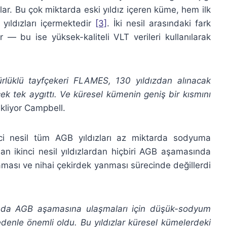
ılar. Bu çok miktarda eski yıldız içeren küme, hem ilk
yıldızları içermektedir
[3]
. İki nesil arasındaki fark
r — bu ise yüksek-kaliteli VLT verileri kullanılarak
rlüklü tayfçekeri FLAMES, 130 yıldızdan alınacak
cek tek aygıttı. Ve küresel kümenin geniş bir kısmını
ekliyor Campbell.
nci nesil tüm AGB yıldızları az miktarda sodyuma
an ikinci nesil yıldızlardan hiçbiri AGB aşamasında
şaması ve nihai çekirdek yanması sürecinde değillerdi
nunda AGB aşamasına ulaşmaları için düşük-sodyum
nedenle önemli oldu. Bu yıldızlar küresel kümelerdeki