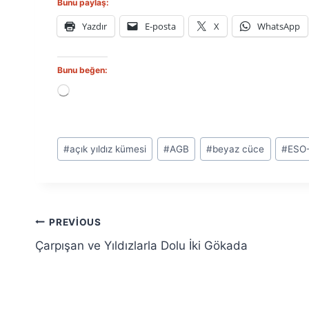
Bunu paylaş:
Yazdır
E-posta
X
WhatsApp
Bunu beğen:
Y
ü
k
l
Post
e
#
açık yıldız kümesi
#
AGB
#
beyaz cüce
#
ESO-
n
Tags:
i
y
o
r
Yazı
.
PREVIOUS
.
Çarpışan ve Yıldızlarla Dolu İki Gökada
.
gezinmesi