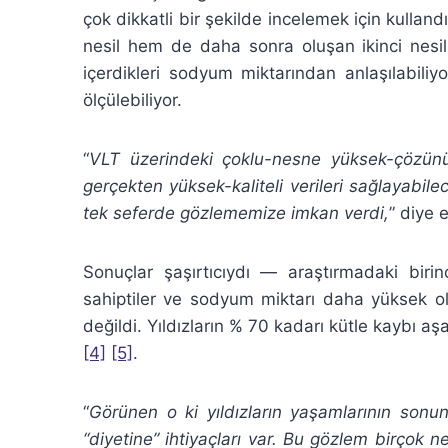
çok dikkatli bir şekilde incelemek için kulland
nesil hem de daha sonra oluşan ikinci nesil 
içerdikleri sodyum miktarından anlaşılabiliyo
ölçülebiliyor.
“
VLT üzerindeki çoklu-nesne yüksek-çözünü
gerçekten yüksek-kaliteli verileri sağlayabile
tek seferde gözlememize imkan verdi,
” diye 
Sonuçlar şaşırtıcıydı — araştırmadaki biri
sahiptiler ve sodyum miktarı daha yüksek ol
değildi. Yıldızların % 70 kadarı kütle kaybı a
[4]
[5]
.
“
Görünen o ki yıldızların yaşamlarının so
“diyetine” ihtiyaçları var. Bu gözlem birçok 