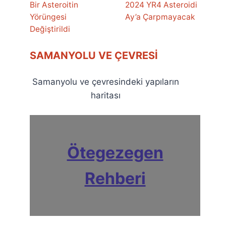
Bir Asteroitin
2024 YR4 Asteroidi
Yörüngesi
Ay’a Çarpmayacak
Değiştirildi
SAMANYOLU VE ÇEVRESI
Samanyolu ve çevresindeki yapıların
haritası
Ötegezegen
Rehberi