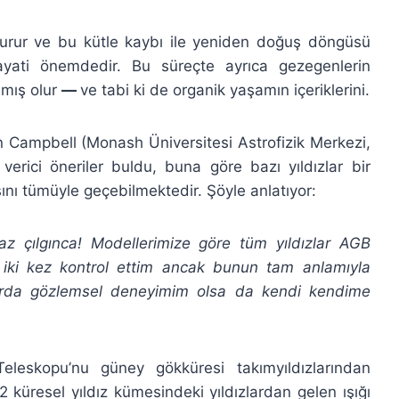
uşturur ve bu kütle kaybı ile yeniden doğuş döngüsü
ayati önemdedir. Bu süreçte ayrıca gezegenlerin
nmış olur
—
ve tabi ki de organik yaşamın içeriklerini.
on Campbell (Monash Üniversitesi Astrofizik Merkezi,
erici öneriler buldu, buna göre bazı yıldızlar bir
nı tümüyle geçebilmektedir. Şöyle anlatıyor:
iraz çılgınca! Modellerimize göre tüm yıldızlar AGB
 iki kez kontrol ettim ancak bunun tam anlamıyla
tarda gözlemsel deneyimim olsa da kendi kendime
eskopu’nu güney gökküresi takımyıldızlarından
resel yıldız kümesindeki yıldızlardan gelen ışığı