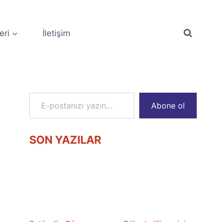
eri
İletişim
E-postanızı yazın…
Abone ol
SON YAZILAR