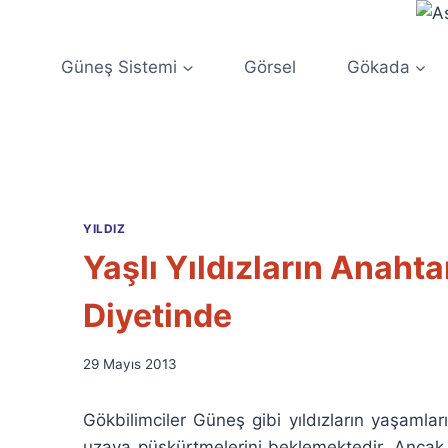
Skip
to
content
Güneş Sistemi
Görsel
Gökada
YILDIZ
Yaşlı Yıldızların Anah
Diyetinde
By
29 Mayıs 2013
Ümit
Fuat
Gökbilimciler Güneş gibi yıldızların yaşamla
Özyar
uzaya püskürtmelerini beklemektedir. Ancak