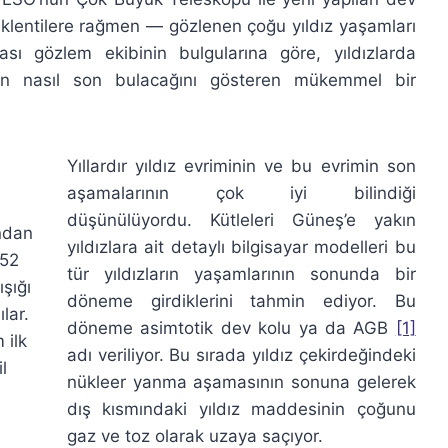
eklentilere rağmen — gözlenen çoğu yıldız yaşamları
sı gözlem ekibinin bulgularına göre, yıldızlarda
nın nasıl son bulacağını gösteren mükemmel bir
Yıllardır yıldız evriminin ve bu evrimin son
aşamalarının çok iyi bilindiği
düşünülüyordu. Kütleleri Güneş’e yakın
ndan
yıldızlara ait detaylı bilgisayar modelleri bu
752
tür yıldızların yaşamlarının sonunda bir
ışığı
döneme girdiklerini tahmin ediyor. Bu
lar.
döneme asimtotik dev kolu ya da AGB
[1]
 ilk
adı veriliyor. Bu sırada yıldız çekirdeğindeki
l
nükleer yanma aşamasının sonuna gelerek
dış kısmındaki yıldız maddesinin çoğunu
gaz ve toz olarak uzaya saçıyor.