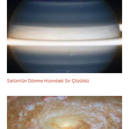
Satürn’ün Dönme Hızındaki Sır Çözüldü