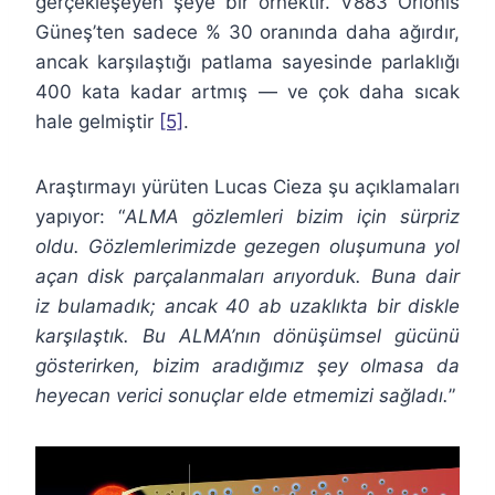
gerçekleşeyen şeye bir örnektir. V883 Orionis
Güneş’ten sadece % 30 oranında daha ağırdır,
ancak karşılaştığı patlama sayesinde parlaklığı
400 kata kadar artmış — ve çok daha sıcak
hale gelmiştir
[5]
.
Araştırmayı yürüten Lucas Cieza şu açıklamaları
yapıyor: “
ALMA gözlemleri bizim için sürpriz
oldu. Gözlemlerimizde gezegen oluşumuna yol
açan disk parçalanmaları arıyorduk. Buna dair
iz bulamadık; ancak 40 ab uzaklıkta bir diskle
karşılaştık. Bu ALMA’nın dönüşümsel gücünü
gösterirken, bizim aradığımız şey olmasa da
heyecan verici sonuçlar elde etmemizi sağladı.
”