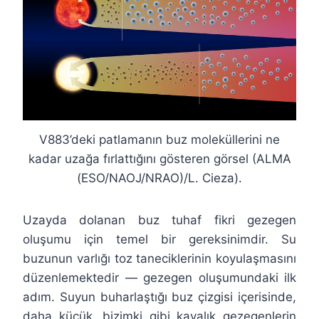
V883’deki patlamanın buz moleküllerini ne
kadar uzağa fırlattığını gösteren görsel (ALMA
(ESO/NAOJ/NRAO)/L. Cieza).
Uzayda dolanan buz tuhaf fikri gezegen
oluşumu için temel bir gereksinimdir. Su
buzunun varlığı toz taneciklerinin koyulaşmasını
düzenlemektedir — gezegen oluşumundaki ilk
adım. Suyun buharlaştığı buz çizgisi içerisinde,
daha küçük, bizimki gibi kayalık gezegenlerin