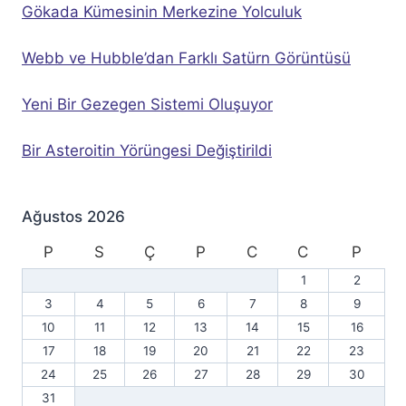
Gökada Kümesinin Merkezine Yolculuk
Webb ve Hubble’dan Farklı Satürn Görüntüsü
Yeni Bir Gezegen Sistemi Oluşuyor
Bir Asteroitin Yörüngesi Değiştirildi
Ağustos 2026
P
S
Ç
P
C
C
P
1
2
3
4
5
6
7
8
9
10
11
12
13
14
15
16
17
18
19
20
21
22
23
24
25
26
27
28
29
30
31