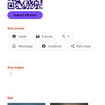
Haberin QR kodu
Bunu paylaş:
Yazdır
E-posta
X
WhatsApp
Facebook
Daha fazla
Bunu beğen:
Y
ü
k
l
e
n
İlgili
i