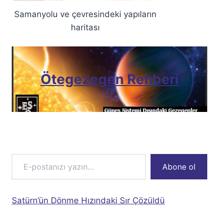
Samanyolu ve çevresindeki yapıların
haritası
Ötegezegen Rehberi
E-postanızı yazın…
Abone ol
Satürn’ün Dönme Hızındaki Sır Çözüldü