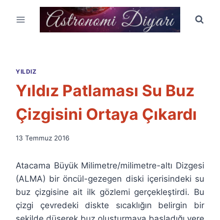
Skip
to
content
YILDIZ
Yıldız Patlaması Su Buz
Çizgisini Ortaya Çıkardı
By
13 Temmuz 2016
Ümit
Fuat
Atacama Büyük Milimetre/milimetre-altı Dizgesi
Özyar
(ALMA) bir öncül-gezegen diski içerisindeki su
buz çizgisine ait ilk gözlemi gerçekleştirdi. Bu
çizgi çevredeki diskte sıcaklığın belirgin bir
şekilde düşerek buz oluşturmaya başladığı yere