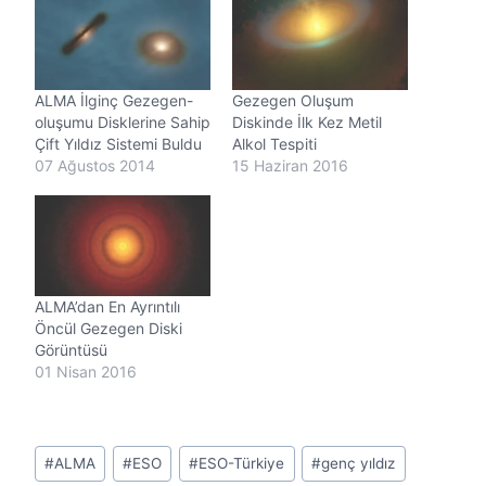
y
o
r
.
.
ALMA İlginç Gezegen-
Gezegen Oluşum
.
oluşumu Disklerine Sahip
Diskinde İlk Kez Metil
Çift Yıldız Sistemi Buldu
Alkol Tespiti
07 Ağustos 2014
15 Haziran 2016
ALMA’dan En Ayrıntılı
Öncül Gezegen Diski
Görüntüsü
01 Nisan 2016
Post
#
ALMA
#
ESO
#
ESO-Türkiye
#
genç yıldız
Tags: