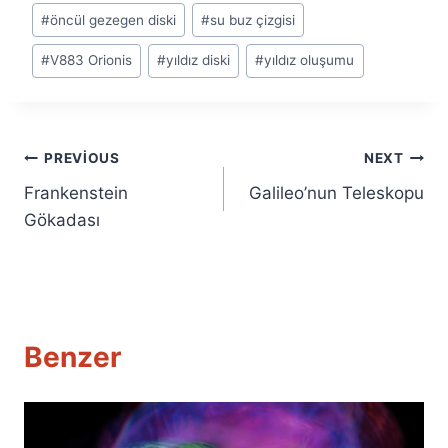
#
öncül gezegen diski
#
su buz çizgisi
#
V883 Orionis
#
yıldız diski
#
yıldız oluşumu
Yazı
PREVIOUS
NEXT
Frankenstein
Galileo’nun Teleskopu
gezinmesi
Gökadası
Benzer