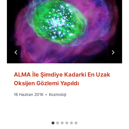
ALMA İle Şimdiye Kadarki En Uzak
Oksijen Gözlemi Yapıldı
By
16 Haziran 2016
Kozmoloji
Ümit
Fuat
Özyar