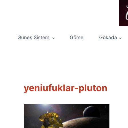
Skip
to
content
Güneş Sistemi
Görsel
Gökada
yeniufuklar-pluton