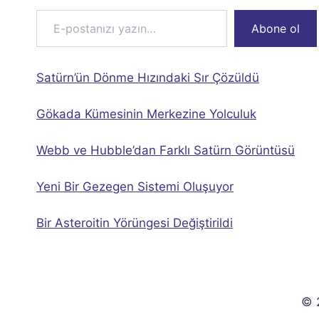
E-postanızı yazın…
Abone ol
Satürn’ün Dönme Hızındaki Sır Çözüldü
Gökada Kümesinin Merkezine Yolculuk
Webb ve Hubble’dan Farklı Satürn Görüntüsü
Yeni Bir Gezegen Sistemi Oluşuyor
Bir Asteroitin Yörüngesi Değiştirildi
© 