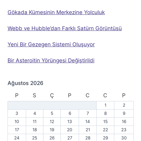
Gökada Kümesinin Merkezine Yolculuk
Webb ve Hubble’dan Farklı Satürn Görüntüsü
Yeni Bir Gezegen Sistemi Oluşuyor
Bir Asteroitin Yörüngesi Değiştirildi
Ağustos 2026
P
S
Ç
P
C
C
P
1
2
3
4
5
6
7
8
9
10
11
12
13
14
15
16
17
18
19
20
21
22
23
24
25
26
27
28
29
30