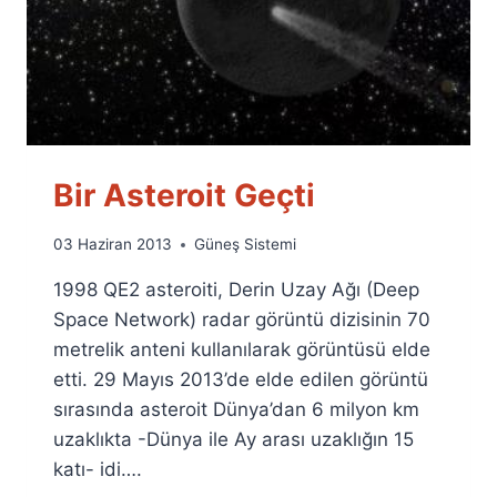
Bir Asteroit Geçti
By
03 Haziran 2013
Güneş Sistemi
Ümit
1998 QE2 asteroiti, Derin Uzay Ağı (Deep
Fuat
Özyar
Space Network) radar görüntü dizisinin 70
metrelik anteni kullanılarak görüntüsü elde
etti. 29 Mayıs 2013’de elde edilen görüntü
sırasında asteroit Dünya’dan 6 milyon km
uzaklıkta -Dünya ile Ay arası uzaklığın 15
katı- idi….