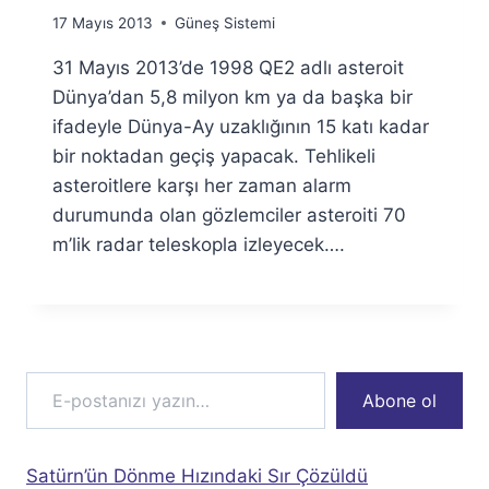
By
17 Mayıs 2013
Güneş Sistemi
Ümit
31 Mayıs 2013’de 1998 QE2 adlı asteroit
Fuat
Özyar
Dünya’dan 5,8 milyon km ya da başka bir
ifadeyle Dünya-Ay uzaklığının 15 katı kadar
bir noktadan geçiş yapacak. Tehlikeli
asteroitlere karşı her zaman alarm
durumunda olan gözlemciler asteroiti 70
m’lik radar teleskopla izleyecek….
E-postanızı yazın…
Abone ol
Satürn’ün Dönme Hızındaki Sır Çözüldü