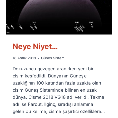
Neye Niyet…
By
18 Aralık 2018
Güneş Sistemi
Ümit
Dokuzuncu gezegen aranırken yeni bir
Fuat
Özyar
cisim keşfedildi. Dünya’nın Güneş’e
uzaklığının 100 katından fazla uzakta olan
cisim Güneş Sisteminde bilinen en uzak
dünya. Cisme 2018 VG18 adı verildi. Takma
adı ise Farout. İlginç, sıradışı anlamına
gelen bu kelime, cisme şaşırtıcı özelliklere…