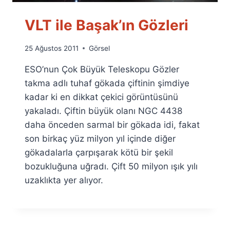
VLT ile Başak’ın Gözleri
By
25 Ağustos 2011
Görsel
Ümit
ESO’nun Çok Büyük Teleskopu Gözler
Fuat
Özyar
takma adlı tuhaf gökada çiftinin şimdiye
kadar ki en dikkat çekici görüntüsünü
yakaladı. Çiftin büyük olanı NGC 4438
daha önceden sarmal bir gökada idi, fakat
son birkaç yüz milyon yıl içinde diğer
gökadalarla çarpışarak kötü bir şekil
bozukluğuna uğradı. Çift 50 milyon ışık yılı
uzaklıkta yer alıyor.