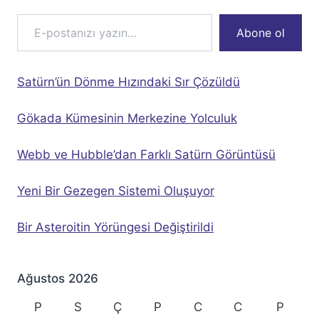
E-postanızı yazın…
Abone ol
Satürn’ün Dönme Hızındaki Sır Çözüldü
Gökada Kümesinin Merkezine Yolculuk
Webb ve Hubble’dan Farklı Satürn Görüntüsü
Yeni Bir Gezegen Sistemi Oluşuyor
Bir Asteroitin Yörüngesi Değiştirildi
Ağustos 2026
P
S
Ç
P
C
C
P