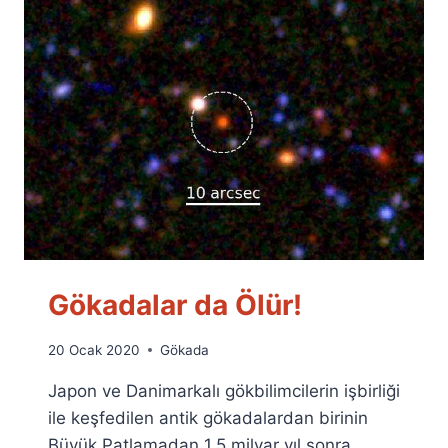
Gökadalar da Ölür!
By
20 Ocak 2020
Gökada
Ümit
Japon ve Danimarkalı gökbilimcilerin işbirliği
Fuat
Özyar
ile keşfedilen antik gökadalardan birinin
Büyük Patlamadan 1,5 milyar yıl sonra