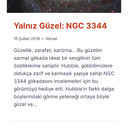
Yalnız Güzel: NGC 3344
By
15 Şubat 2018
Görsel
Ümit
Güzellik, zarafet, karizma… Bu güzelim
Fuat
Özyar
sarmal gökada ideal bir sevgilinin tüm
özelliklerine sahiptir. Hubble, gökbilimcilere
oldukça zarif ve karmaşık yapıya sahip NGC
3344 gökadasını incelemeleri için bu
görüntüyü hediye etti. Hubble’ın farklı dalga
boylarındaki görme yeteneği ortaya böyle
güzel ve…