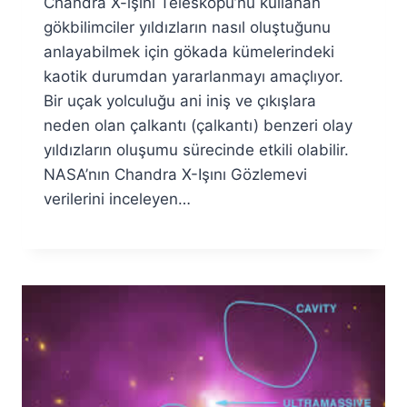
Chandra X-ışını Teleskopu’nu kullanan
Fuat
Özyar
gökbilimciler yıldızların nasıl oluştuğunu
anlayabilmek için gökada kümelerindeki
kaotik durumdan yararlanmayı amaçlıyor.
Bir uçak yolculuğu ani iniş ve çıkışlara
neden olan çalkantı (çalkantı) benzeri olay
yıldızların oluşumu sürecinde etkili olabilir.
NASA’nın Chandra X-Işını Gözlemevi
verilerini inceleyen…