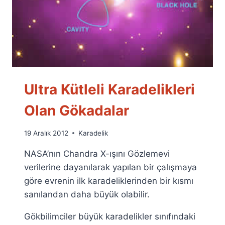
Ultra Kütleli Karadelikleri
Olan Gökadalar
By
19 Aralık 2012
Karadelik
Ümit
NASA’nın Chandra X-ışını Gözlemevi
Fuat
Özyar
verilerine dayanılarak yapılan bir çalışmaya
göre evrenin ilk karadeliklerinden bir kısmı
sanılandan daha büyük olabilir.
Gökbilimciler büyük karadelikler sınıfındaki