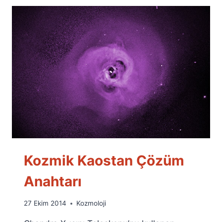
Kozmik Kaostan Çözüm
Anahtarı
By
27 Ekim 2014
Kozmoloji
Ümit