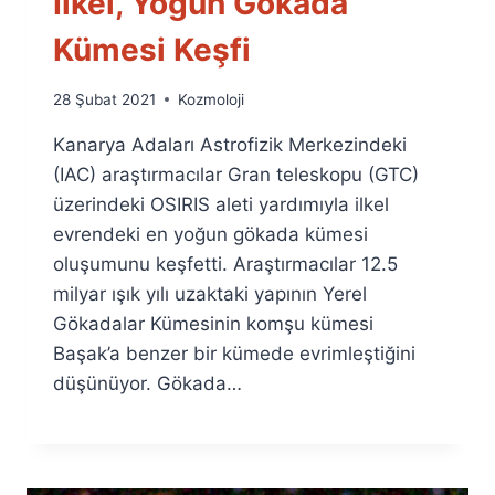
İlkel, Yoğun Gökada
Kümesi Keşfi
By
28 Şubat 2021
Kozmoloji
Ümit
Kanarya Adaları Astrofizik Merkezindeki
Fuat
Özyar
(IAC) araştırmacılar Gran teleskopu (GTC)
üzerindeki OSIRIS aleti yardımıyla ilkel
evrendeki en yoğun gökada kümesi
oluşumunu keşfetti. Araştırmacılar 12.5
milyar ışık yılı uzaktaki yapının Yerel
Gökadalar Kümesinin komşu kümesi
Başak’a benzer bir kümede evrimleştiğini
düşünüyor. Gökada…