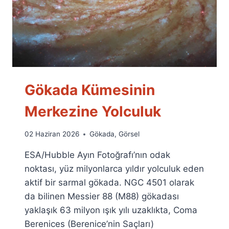
Gökada Kümesinin
Merkezine Yolculuk
By
02 Haziran 2026
Gökada
,
Görsel
Ümit
ESA/Hubble Ayın Fotoğrafı’nın odak
Fuat
Özyar
noktası, yüz milyonlarca yıldır yolculuk eden
aktif bir sarmal gökada. NGC 4501 olarak
da bilinen Messier 88 (M88) gökadası
yaklaşık 63 milyon ışık yılı uzaklıkta, Coma
Berenices (Berenice’nin Saçları)