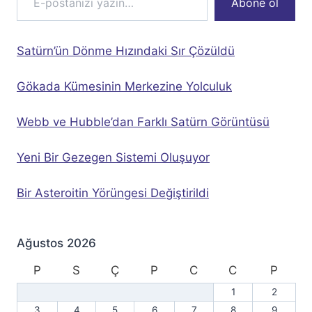
Abone ol
Satürn’ün Dönme Hızındaki Sır Çözüldü
Gökada Kümesinin Merkezine Yolculuk
Webb ve Hubble’dan Farklı Satürn Görüntüsü
Yeni Bir Gezegen Sistemi Oluşuyor
Bir Asteroitin Yörüngesi Değiştirildi
Ağustos 2026
P
S
Ç
P
C
C
P
1
2
3
4
5
6
7
8
9