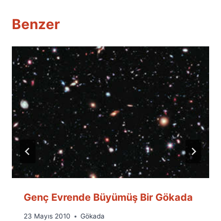
Benzer
Genç Evrende Büyümüş Bir Gökada
By
23 Mayıs 2010
Gökada