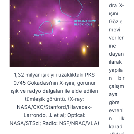
dra X-
ışını
Gözle
mevi
veriler
ine
dayan
ılarak
yapıla
1,32 milyar ışık yılı uzaklıktaki PKS
n bir
0745 Gökadası’nın X-ışını, görünür
çalışm
ışık ve radyo dalgaları ile elde edilen
aya
tümleşik görüntü. (X-ray:
göre
NASA/CXC/Stanford/Hlavacek-
evreni
Larrondo, J. et al; Optical:
n ilk
NASA/STScI; Radio: NSF/NRAO/VLA)
karad