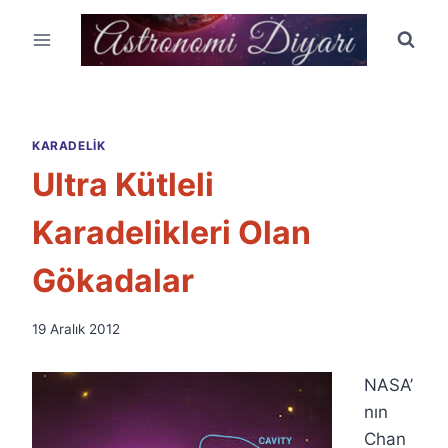
Skip
to
content
KARADELIK
Ultra Kütleli
Karadelikleri Olan
Gökadalar
By
19 Aralık 2012
Ümit
Fuat
NASA’
Özyar
nın
Chan