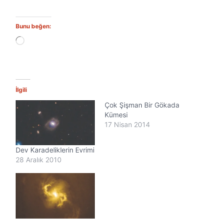
Bunu beğen:
Y
ü
k
l
e
n
İlgili
i
Çok Şişman Bir Gökada
y
o
Kümesi
r
17 Nisan 2014
.
.
Dev Karadeliklerin Evrimi
.
28 Aralık 2010