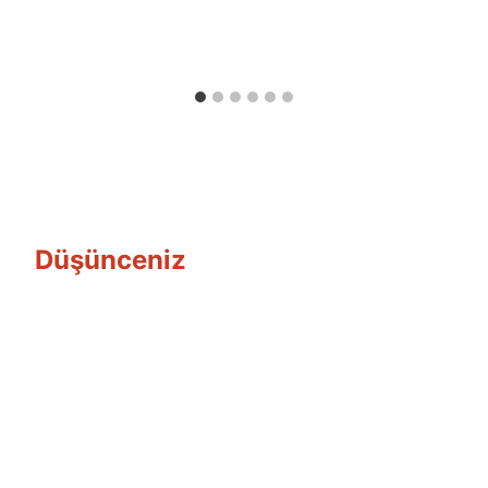
Ümit
Fuat
Özyar
Düşünceniz