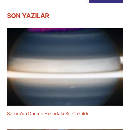
SON YAZILAR
Satürn’ün Dönme Hızındaki Sır Çözüldü