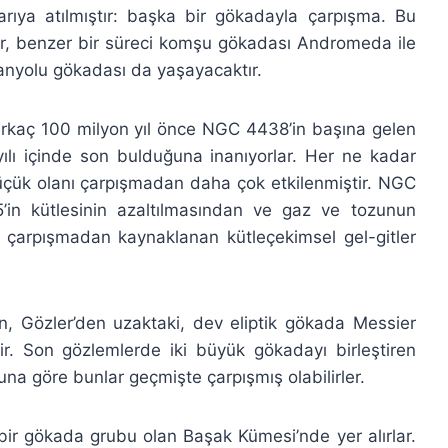
şarıya atılmıştır: başka bir gökadayla çarpışma. Bu
r, benzer bir süreci komşu gökadası Andromeda ile
manyolu gökadası da yaşayacaktır.
birkaç 100 milyon yıl önce NGC 4438’in başına gelen
yılı içinde son bulduğuna inanıyorlar. Her ne kadar
ük olanı çarpışmadan daha çok etkilenmiştir. NGC
’in kütlesinin azaltılmasından ve gaz ve tozunun
a çarpışmadan kaynaklanan kütleçekimsel gel-gitler
n, Gözler’den uzaktaki, dev eliptik gökada Messier
r. Son gözlemlerde iki büyük gökadayı birleştiren
una göre bunlar geçmişte çarpışmış olabilirler.
bir gökada grubu olan Başak Kümesi’nde yer alırlar.