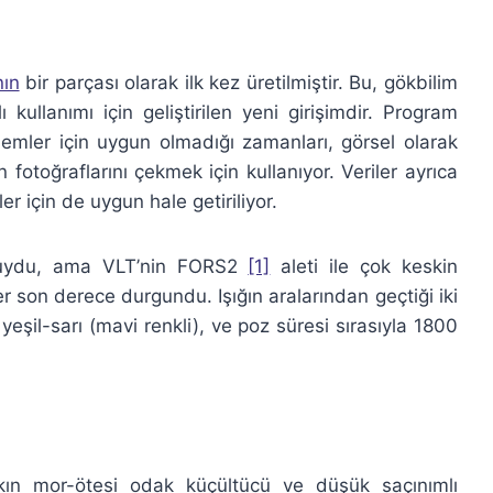
ın
bir parçası olarak ilk kez üretilmiştir. Bu, gökbilim
ı kullanımı için geliştirilen yeni girişimdir. Program
lemler için uygun olmadığı zamanları, görsel olarak
in fotoğraflarını çekmek için kullanıyor. Veriler ayrıca
er için de uygun hale getiriliyor.
tluydu, ama VLT’nin FORS2
[1]
aleti ile çok keskin
r son derece durgundu. Işığın aralarından geçtiği iki
 ve yeşil-sarı (mavi renkli), ve poz süresi sırasıyla 1800
kın mor-ötesi odak küçültücü ve düşük saçınımlı