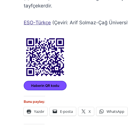
tayfçekerdir.
ESO-Türkçe
(Çeviri: Arif Solmaz-Çağ Ünivers
Haberin QR kodu
Bunu paylaş:
Yazdır
E-posta
X
WhatsApp