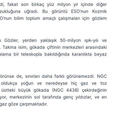
, fakat son birkaç yüz milyon yıl içinde diğer
bozukluğuna uğradı. Bu görüntü ESO’nun Kozmik
O’nun bilim toplum amaçlı çalışmaları için gözlem
 Gözler, yerden yaklaşık 50-milyon ışık-yılı ve
ar. Takma isim, gökada çiftinin merkezleri arasındaki
talama bir teleskopla bakıldığında karanlıkta beyaz
örünse de, sınırları daha farklı görünemezdi. NGC
a oldukça yoğun ve neredeyse hiç gaz ve toz
ol üstteki büyük gökada (NGC 4438) çekirdeğinin
or, merkezinin sol tarafında genç yıldızlar, ve en
 gaz göze çarpmaktadır.