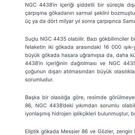
NGC 4438’in içeriği şiddetli bir süreçle dı
çarpışma gökadanın sarmal şeklini bozmuştu
üç ya da dört milyar yıl sonra çarpışınca Sa
Suçlu NGC 4435 olabilir. Bazı gökbilimciler 
felaketin iki gökada arasındaki 16 000 ışık-
büyük gökada hasara uğramışsa da, daha küç
4438’in içeriğinin dağıtılması ve NGC 4435
çoğunun dışarı atılmasından büyük olasılıkl
sorumludur.
Başka bir olasılığa göre, resimde görülmeye
86, NGC 4438’deki yıkımdan sorumlu olabili
iyonlaşmış hidrojen iplikçikleri bulunmuştur, b
Eliptik gökada Messier 86 ve Gözler, zengin 