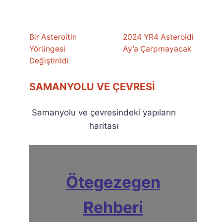
Bir Asteroitin
2024 YR4 Asteroidi
Yörüngesi
Ay’a Çarpmayacak
Değiştirildi
SAMANYOLU VE ÇEVRESI
Samanyolu ve çevresindeki yapıların
haritası
Ötegezegen
Rehberi