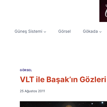
Skip
to
content
Güneş Sistemi
Görsel
Gökada
GÖRSEL
VLT ile Başak’ın Gözleri
By
25 Ağustos 2011
Ümit
Fuat
Özyar