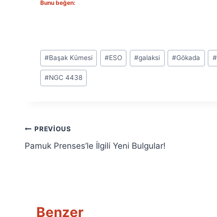
Bunu beğen:
Post
#
Başak Kümesi
#
ESO
#
galaksi
#
Gökada
#
Tags:
#
NGC 4438
Yazı
PREVIOUS
Pamuk Prenses’le İlgili Yeni Bulgular!
gezinmesi
Benzer