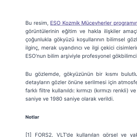
Bu resim,
ESO Kozmik Mücevherler programın
görüntülerinin eğitim ve hakla ilişkiler amaçl
çoğunlukla gökyüzü koşullarının bilimsel göz
ilginç, merak uyandırıcı ve ilgi çekici cisimler
ESO’nun bilim arşiviyle profesyonel gökbilimcil
Bu gözlemde, gökyüzünün bir kısmı bulu
detayların gözler önüne serilmesi için atmosfe
farklı filtre kullanıldı: kırmızı (kırmızı renkli)
saniye ve 1980 saniye olarak verildi.
Notlar
[1] FORS2, VLT’de kullanılan görsel ve ya