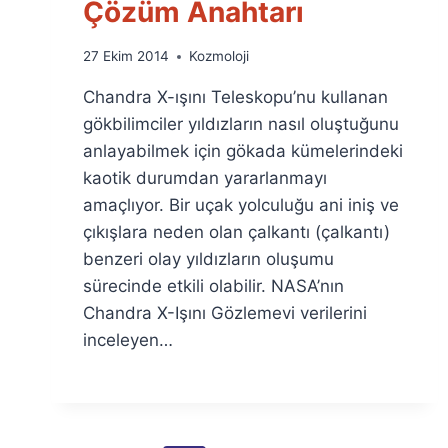
Çözüm Anahtarı
By
27 Ekim 2014
Kozmoloji
Ümit
Chandra X-ışını Teleskopu’nu kullanan
Fuat
Özyar
gökbilimciler yıldızların nasıl oluştuğunu
anlayabilmek için gökada kümelerindeki
kaotik durumdan yararlanmayı
amaçlıyor. Bir uçak yolculuğu ani iniş ve
çıkışlara neden olan çalkantı (çalkantı)
benzeri olay yıldızların oluşumu
sürecinde etkili olabilir. NASA’nın
Chandra X-Işını Gözlemevi verilerini
inceleyen…