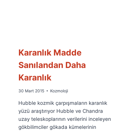
Karanlık Madde
Sanılandan Daha
Karanlık
By
30 Mart 2015
Kozmoloji
Ümit
Hubble kozmik çarpışmaların karanlık
Fuat
Özyar
yüzü araştırıyor Hubble ve Chandra
uzay teleskoplarının verilerini inceleyen
gökbilimciler gökada kümelerinin