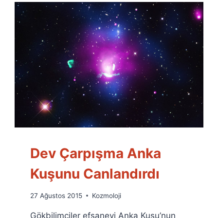
Dev Çarpışma Anka
Kuşunu Canlandırdı
By
27 Ağustos 2015
Kozmoloji
Ümit
Gökbilimciler efsanevi Anka Kuşu’nun
Fuat