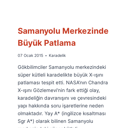
Samanyolu Merkezinde
Büyük Patlama
By
07 Ocak 2015
Karadelik
Ümit
Gökbilimciler Samanyolu merkezindeki
Fuat
Özyar
süper kütleli karadelikte büyük X-ışını
patlaması tespit etti. NASA’nın Chandra
X-ışını Gözlemevi’nin fark ettiği olay,
karadeliğin davranışını ve çevresindeki
yapı hakkında soru işaretlerine neden
olmaktadır. Yay A* (ingilizce kısaltması
Sgr A*) olarak bilinen Samanyolu