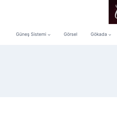
Skip
to
content
Güneş Sistemi
Görsel
Gökada