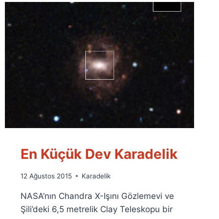
En Küçük Dev Karadelik
By
12 Ağustos 2015
Karadelik
Ümit
NASA’nın Chandra X-Işını Gözlemevi ve
Fuat
Özyar
Şili’deki 6,5 metrelik Clay Teleskopu bir