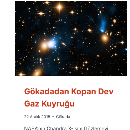
Gökadadan Kopan Dev
Gaz Kuyruğu
By
22 Aralık 2015
Gökada
Ümit
NASA’nın Chandra X-Işını Gözlemevi
Fuat