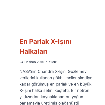
En Parlak X-Işını
Halkaları
By
24 Haziran 2015
Yıldız
Ümit
NASA’nın Chandra X-Işını Gözlemevi
Fuat
Özyar
verilerini kullanan gökbilimciler şimdiye
kadar görülmüş en parlak ve en büyük
X-Işını halka setini keşfetti. Bir nötron
yıldızından kaynaklanan bu yoğun
parlamayla üretilmiş olağanüstü