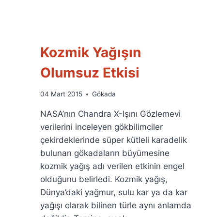
Kozmik Yağışın
Olumsuz Etkisi
By
04 Mart 2015
Gökada
Ümit
NASA’nın Chandra X-Işını Gözlemevi
Fuat
Özyar
verilerini inceleyen gökbilimciler
çekirdeklerinde süper kütleli karadelik
bulunan gökadaların büyümesine
kozmik yağış adı verilen etkinin engel
olduğunu belirledi. Kozmik yağış,
Dünya’daki yağmur, sulu kar ya da kar
yağışı olarak bilinen türle aynı anlamda