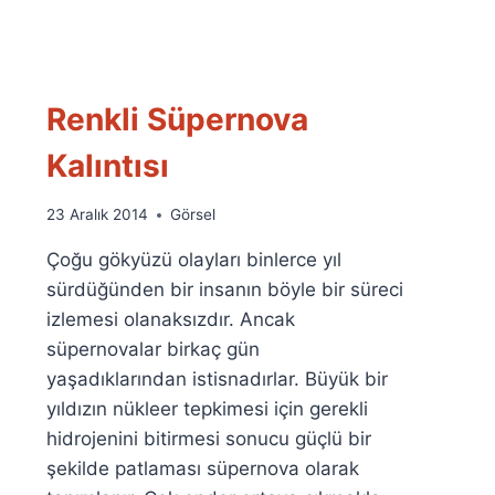
Renkli Süpernova
Kalıntısı
By
23 Aralık 2014
Görsel
Ümit
Çoğu gökyüzü olayları binlerce yıl
Fuat
Özyar
sürdüğünden bir insanın böyle bir süreci
izlemesi olanaksızdır. Ancak
süpernovalar birkaç gün
yaşadıklarından istisnadırlar. Büyük bir
yıldızın nükleer tepkimesi için gerekli
hidrojenini bitirmesi sonucu güçlü bir
şekilde patlaması süpernova olarak