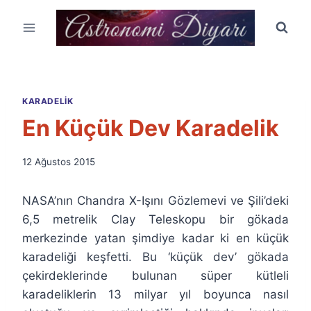
Skip
to
content
KARADELIK
En Küçük Dev Karadelik
By
12 Ağustos 2015
Ümit
Fuat
NASA’nın Chandra X-Işını Gözlemevi ve Şili’deki
Özyar
6,5 metrelik Clay Teleskopu bir gökada
merkezinde yatan şimdiye kadar ki en küçük
karadeliği keşfetti. Bu ‘küçük dev’ gökada
çekirdeklerinde bulunan süper kütleli
karadeliklerin 13 milyar yıl boyunca nasıl