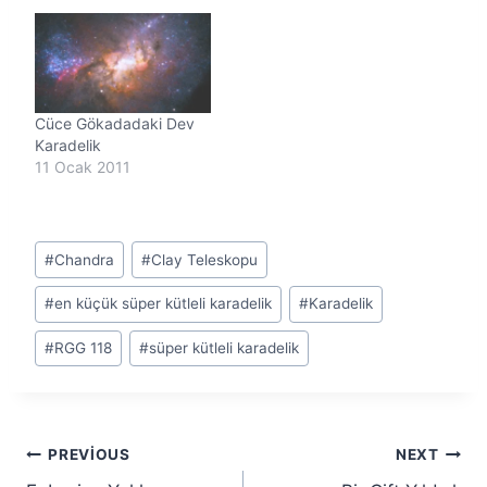
Cüce Gökadadaki Dev
Karadelik
11 Ocak 2011
Post
#
Chandra
#
Clay Teleskopu
Tags:
#
en küçük süper kütleli karadelik
#
Karadelik
#
RGG 118
#
süper kütleli karadelik
Yazı
PREVIOUS
NEXT