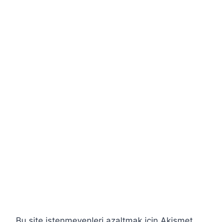
Bu site istenmeyenleri azaltmak için Akismet