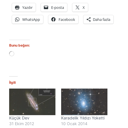
Yazdır
E-posta
X
WhatsApp
Facebook
Daha fazla
Bunu beğen:
Y
ü
k
l
e
n
İlgili
i
y
o
r
.
.
Küçük Dev
Karadelik Yıldızı Yoketti
.
31 Ekim 2012
10 Ocak 2014