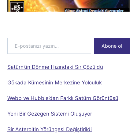
E-postanızı yazın…
Abone ol
Satürn’ün Dönme Hızındaki Sır Çözüldü
Gökada Kümesinin Merkezine Yolculuk
Webb ve Hubble’dan Farklı Satürn Görüntüsü
Yeni Bir Gezegen Sistemi Oluşuyor
Bir Asteroitin Yörüngesi Değiştirildi