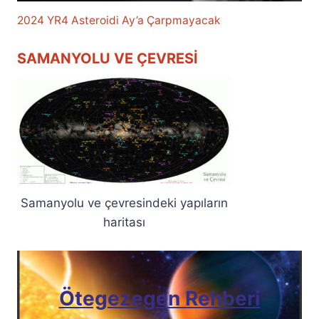
2024 YR4 Asteroidi Ay’a Çarpmayacak
SAMANYOLU VE ÇEVRESI
Samanyolu ve çevresindeki yapıların
haritası
Ötegezegen Rehberi