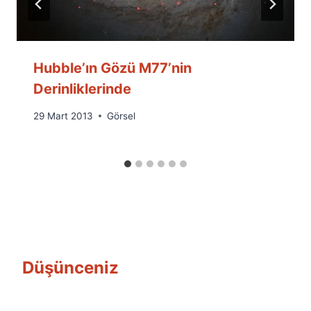
Hubble’ın Gözü M77’nin
Derinliklerinde
By
29 Mart 2013
Görsel
Ümit
Fuat
Özyar
Düşünceniz