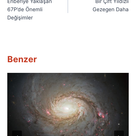
Enberiye Yaklaşan
Bir Çift Yıldızlı
gezinmesi
67P’de Önemli
Gezegen Daha
Değişimler
Benzer