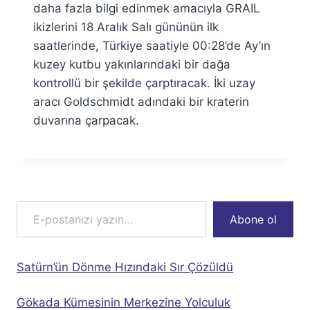
Özyar
daha fazla bilgi edinmek amacıyla GRAIL
ikizlerini 18 Aralık Salı gününün ilk
saatlerinde, Türkiye saatiyle 00:28’de Ay’ın
kuzey kutbu yakınlarındaki bir dağa
kontrollü bir şekilde çarptıracak. İki uzay
aracı Goldschmidt adındaki bir kraterin
duvarına çarpacak.
E-postanızı yazın…
Abone ol
Satürn’ün Dönme Hızındaki Sır Çözüldü
Gökada Kümesinin Merkezine Yolculuk