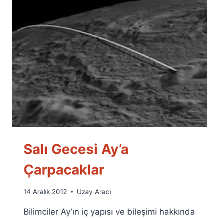
Salı Gecesi Ay’a
Çarpacaklar
By
14 Aralık 2012
Uzay Aracı
Ümit
Bilimciler Ay’ın iç yapısı ve bileşimi hakkında
Fuat