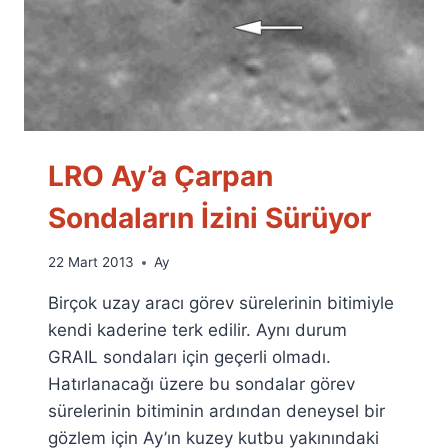
LRO Ay’a Çarpan
Sondaların İzini Sürüyor
By
22 Mart 2013
Ay
Ümit
Birçok uzay aracı görev sürelerinin bitimiyle
Fuat
Özyar
kendi kaderine terk edilir. Aynı durum
GRAIL sondaları için geçerli olmadı.
Hatırlanacağı üzere bu sondalar görev
sürelerinin bitiminin ardından deneysel bir
gözlem için Ay’ın kuzey kutbu yakınındaki