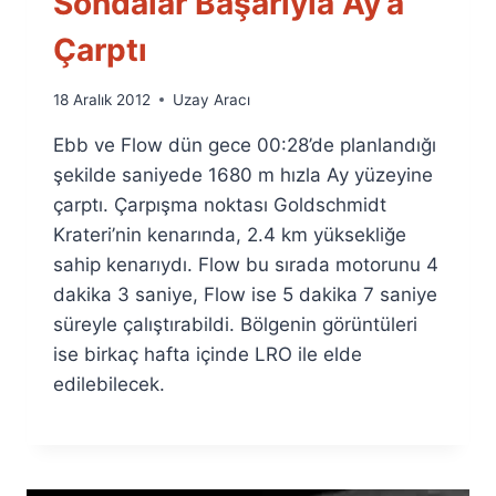
Sondalar Başarıyla Ay’a
Çarptı
By
18 Aralık 2012
Uzay Aracı
Ümit
Ebb ve Flow dün gece 00:28’de planlandığı
Fuat
Özyar
şekilde saniyede 1680 m hızla Ay yüzeyine
çarptı. Çarpışma noktası Goldschmidt
Krateri’nin kenarında, 2.4 km yüksekliğe
sahip kenarıydı. Flow bu sırada motorunu 4
dakika 3 saniye, Flow ise 5 dakika 7 saniye
süreyle çalıştırabildi. Bölgenin görüntüleri
ise birkaç hafta içinde LRO ile elde
edilebilecek.