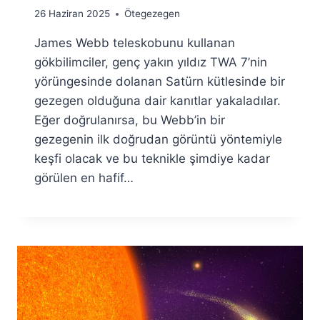
By
26 Haziran 2025
Ötegezegen
Ümit
James Webb teleskobunu kullanan
Fuat
Özyar
gökbilimciler, genç yakın yıldız TWA 7’nin
yörüngesinde dolanan Satürn kütlesinde bir
gezegen olduğuna dair kanıtlar yakaladılar.
Eğer doğrulanırsa, bu Webb’in bir
gezegenin ilk doğrudan görüntü yöntemiyle
keşfi olacak ve bu teknikle şimdiye kadar
görülen en hafif…