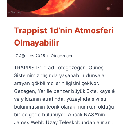
Trappist 1d’nin Atmosferi
Olmayabilir
By
17 Ağustos 2025
Ötegezegen
Ümit
TRAPPIST-1 d adlı ötegezegen, Güneş
Fuat
Özyar
Sistemimiz dışında yaşanabilir dünyalar
arayan gökbilimcilerin ilgisini çekiyor.
Gezegen, Yer ile benzer büyüklükte, kayalık
ve yıldızının etrafında, yüzeyinde sıvı su
bulunmasının teorik olarak mümkün olduğu
bir bölgede bulunuyor. Ancak NASA’nın
James Webb Uzay Teleskobundan alınan…