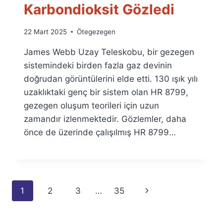
Karbondioksit Gözledi
By
22 Mart 2025
Ötegezegen
Ümit
James Webb Uzay Teleskobu, bir gezegen
Fuat
Özyar
sistemindeki birden fazla gaz devinin
doğrudan görüntülerini elde etti. 130 ışık yılı
uzaklıktaki genç bir sistem olan HR 8799,
gezegen oluşum teorileri için uzun
zamandır izlenmektedir. Gözlemler, daha
önce de üzerinde çalışılmış HR 8799…
Page
Next
1
2
3
…
35
navigation
Page