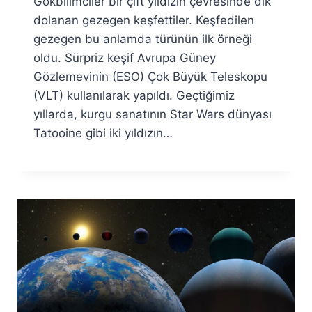
Gökbilimciler bir çift yıldızın çevresinde dik
Fuat
Özyar
dolanan gezegen keşfettiler. Keşfedilen
gezegen bu anlamda türünün ilk örneği
oldu. Sürpriz keşif Avrupa Güney
Gözlemevinin (ESO) Çok Büyük Teleskopu
(VLT) kullanılarak yapıldı. Geçtiğimiz
yıllarda, kurgu sanatının Star Wars dünyası
Tatooine gibi iki yıldızın…