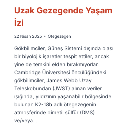
Uzak Gezegende Yaşam
İzi
By
22 Nisan 2025
Ötegezegen
Ümit
Gökbilimciler, Güneş Sistemi dışında olası
Fuat
Özyar
bir biyolojik işaretler tespit ettiler, ancak
yine de temkini elden bırakmıyorlar.
Cambridge Üniversitesi öncülüğündeki
gökbilimciler, James Webb Uzay
Teleskobundan (JWST) alınan veriler
ışığında, yıldızının yaşanabilir bölgesinde
bulunan K2-18b adlı ötegezegenin
atmosferinde dimetil sülfür (DMS)
ve/veya…