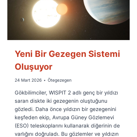
Yeni Bir Gezegen Sistemi
Oluşuyor
By
24 Mart 2026
Ötegezegen
Ümit
Gökbilimciler, WISPIT 2 adlı genç bir yıldızı
Fuat
Özyar
saran diskte iki gezegenin oluştuğunu
gözledi. Daha önce yıldızın bir gezegenini
keşfeden ekip, Avrupa Güney Gözlemevi
(ESO) teleskoplarını kullanarak diğerinin de
varlığını doğruladı. Bu gözlemler ve yıldızın