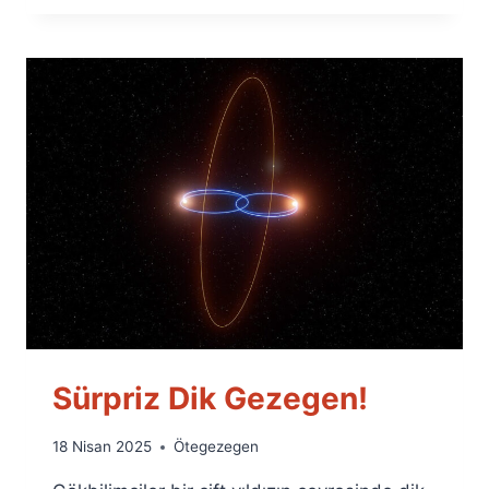
Sürpriz Dik Gezegen!
By
18 Nisan 2025
Ötegezegen
Ümit