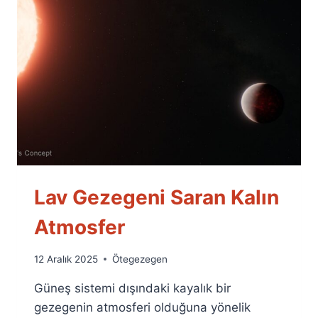
Lav Gezegeni Saran Kalın
Atmosfer
By
12 Aralık 2025
Ötegezegen
Ümit
Güneş sistemi dışındaki kayalık bir
Fuat
Özyar
gezegenin atmosferi olduğuna yönelik