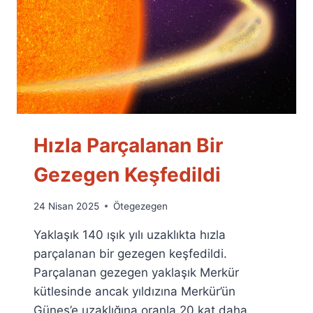
Hızla Parçalanan Bir
Gezegen Keşfedildi
By
24 Nisan 2025
Ötegezegen
Ümit
Yaklaşık 140 ışık yılı uzaklıkta hızla
Fuat
Özyar
parçalanan bir gezegen keşfedildi.
Parçalanan gezegen yaklaşık Merkür
kütlesinde ancak yıldızına Merkür’ün
Güneş’e uzaklığına oranla 20 kat daha