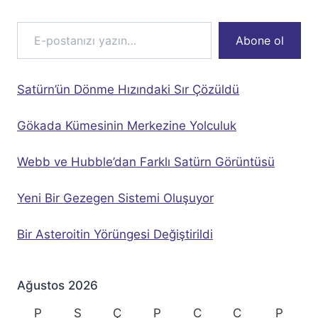
E-postanızı yazın…
Abone ol
Satürn’ün Dönme Hızındaki Sır Çözüldü
Gökada Kümesinin Merkezine Yolculuk
Webb ve Hubble’dan Farklı Satürn Görüntüsü
Yeni Bir Gezegen Sistemi Oluşuyor
Bir Asteroitin Yörüngesi Değiştirildi
Ağustos 2026
P
S
Ç
P
C
C
P