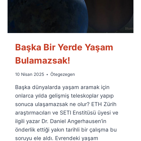
Başka Bir Yerde Yaşam
Bulamazsak!
By
10 Nisan 2025
Ötegezegen
Ümit
Başka dünyalarda yaşam aramak için
Fuat
Özyar
onlarca yılda gelişmiş teleskoplar yapıp
sonuca ulaşamazsak ne olur? ETH Zürih
araştırmacıları ve SETI Enstitüsü üyesi ve
ilgili yazar Dr. Daniel Angerhausen’in
önderlik ettiği yakın tarihli bir çalışma bu
soruyu ele aldı. Evrendeki yaşam