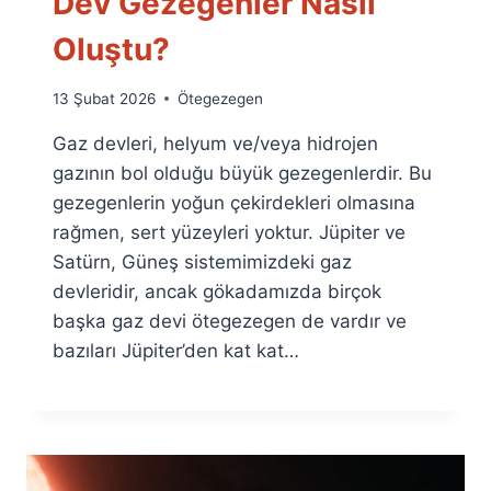
Dev Gezegenler Nasıl
Oluştu?
By
13 Şubat 2026
Ötegezegen
Ümit
Gaz devleri, helyum ve/veya hidrojen
Fuat
Özyar
gazının bol olduğu büyük gezegenlerdir. Bu
gezegenlerin yoğun çekirdekleri olmasına
rağmen, sert yüzeyleri yoktur. Jüpiter ve
Satürn, Güneş sistemimizdeki gaz
devleridir, ancak gökadamızda birçok
başka gaz devi ötegezegen de vardır ve
bazıları Jüpiter’den kat kat…