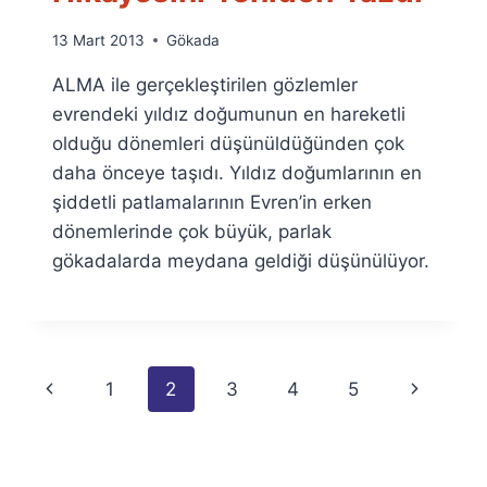
By
13 Mart 2013
Gökada
Ümit
ALMA ile gerçekleştirilen gözlemler
Fuat
Özyar
evrendeki yıldız doğumunun en hareketli
olduğu dönemleri düşünüldüğünden çok
daha önceye taşıdı. Yıldız doğumlarının en
şiddetli patlamalarının Evren’in erken
dönemlerinde çok büyük, parlak
gökadalarda meydana geldiği düşünülüyor.
Page
Previous
Next
1
2
3
4
5
navigation
Page
Page