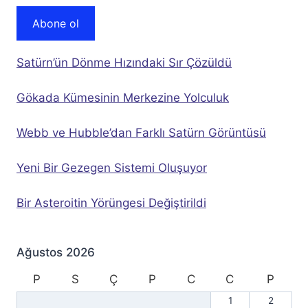
Abone ol
Satürn’ün Dönme Hızındaki Sır Çözüldü
Gökada Kümesinin Merkezine Yolculuk
Webb ve Hubble’dan Farklı Satürn Görüntüsü
Yeni Bir Gezegen Sistemi Oluşuyor
Bir Asteroitin Yörüngesi Değiştirildi
Ağustos 2026
P
S
Ç
P
C
C
P
1
2