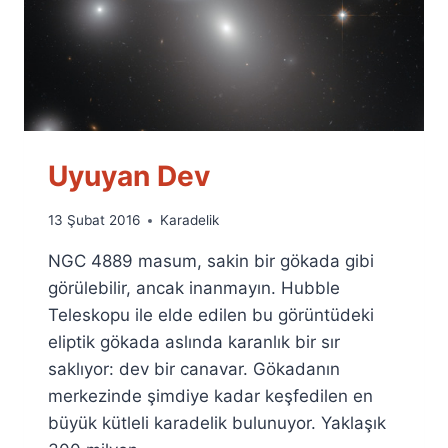
Uyuyan Dev
By
13 Şubat 2016
Karadelik
Ümit
NGC 4889 masum, sakin bir gökada gibi
Fuat
Özyar
görülebilir, ancak inanmayın. Hubble
Teleskopu ile elde edilen bu görüntüdeki
eliptik gökada aslında karanlık bir sır
saklıyor: dev bir canavar. Gökadanın
merkezinde şimdiye kadar keşfedilen en
büyük kütleli karadelik bulunuyor. Yaklaşık