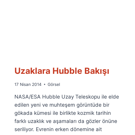
Uzaklara Hubble Bakışı
By
17 Nisan 2014
Görsel
Ümit
NASA/ESA Hubble Uzay Teleskopu ile elde
Fuat
Özyar
edilen yeni ve muhteşem görüntüde bir
gökada kümesi ile birlikte kozmik tarihin
farklı uzaklık ve aşamaları da gözler önüne
seriliyor. Evrenin erken dönemine ait