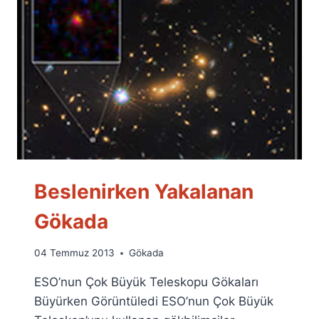
Beslenirken Yakalanan
Gökada
By
04 Temmuz 2013
Gökada
Ümit
ESO’nun Çok Büyük Teleskopu Gökaları
Fuat
Özyar
Büyürken Görüntüledi ESO’nun Çok Büyük