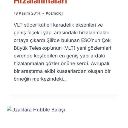
Hizalanmaları
By
19 Kasım 2014
Kozmoloji
Ümit
VLT süper kütleli karadelik eksenleri ve
Fuat
Özyar
geniş ölçekli yapı arasındaki hizalanmaları
ortaya çıkardı Şili’de bulunan ESO’nun Çok
Büyük Teleskop’unun (VLT) yeni gözlemleri
evrende keşfedilen en geniş yapılardaki
hizalanmaları gözler önüne serdi. Avrupalı
bir araştırma ekibi kuasarlardan oluşan bir
örneğin merkezindeki…