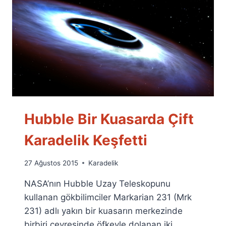
Hubble Bir Kuasarda Çift
Karadelik Keşfetti
By
27 Ağustos 2015
Karadelik
Ümit
NASA’nın Hubble Uzay Teleskopunu
Fuat
Özyar
kullanan gökbilimciler Markarian 231 (Mrk
231) adlı yakın bir kuasarın merkezinde
birbiri çevresinde öfkeyle dolanan iki