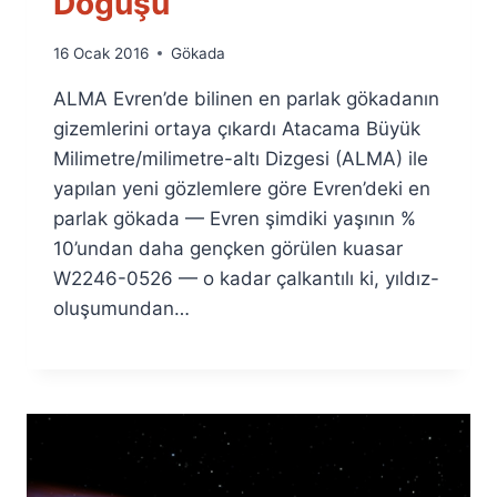
Doğuşu
By
16 Ocak 2016
Gökada
Ümit
ALMA Evren’de bilinen en parlak gökadanın
Fuat
Özyar
gizemlerini ortaya çıkardı Atacama Büyük
Milimetre/milimetre-altı Dizgesi (ALMA) ile
yapılan yeni gözlemlere göre Evren’deki en
parlak gökada — Evren şimdiki yaşının %
10’undan daha gençken görülen kuasar
W2246-0526 — o kadar çalkantılı ki, yıldız-
oluşumundan…