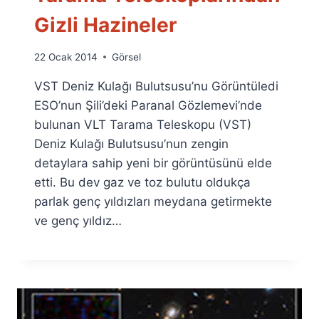
Gizli Hazineler
By
22 Ocak 2014
Görsel
Ümit
VST Deniz Kulağı Bulutsusu’nu Görüntüledi
Fuat
Özyar
ESO’nun Şili’deki Paranal Gözlemevi’nde
bulunan VLT Tarama Teleskopu (VST)
Deniz Kulağı Bulutsusu’nun zengin
detaylara sahip yeni bir görüntüsünü elde
etti. Bu dev gaz ve toz bulutu oldukça
parlak genç yıldızları meydana getirmekte
ve genç yıldız…