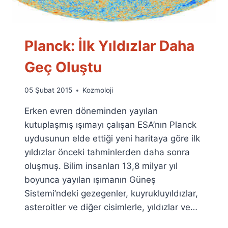
Planck: İlk Yıldızlar Daha
Geç Oluştu
By
05 Şubat 2015
Kozmoloji
Ümit
Erken evren döneminden yayılan
Fuat
Özyar
kutuplaşmış ışımayı çalışan ESA’nın Planck
uydusunun elde ettiği yeni haritaya göre ilk
yıldızlar önceki tahminlerden daha sonra
oluşmuş. Bilim insanları 13,8 milyar yıl
boyunca yayılan ışımanın Güneş
Sistemi’ndeki gezegenler, kuyrukluyıldızlar,
asteroitler ve diğer cisimlerle, yıldızlar ve…