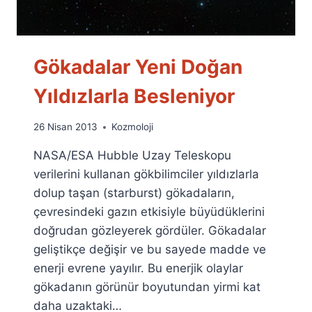
Gökadalar Yeni Doğan
Yıldızlarla Besleniyor
By
26 Nisan 2013
Kozmoloji
Ümit
NASA/ESA Hubble Uzay Teleskopu
Fuat
Özyar
verilerini kullanan gökbilimciler yıldızlarla
dolup taşan (starburst) gökadaların,
çevresindeki gazın etkisiyle büyüdüklerini
doğrudan gözleyerek gördüler. Gökadalar
geliştikçe değişir ve bu sayede madde ve
enerji evrene yayılır. Bu enerjik olaylar
gökadanın görünür boyutundan yirmi kat
daha uzaktaki…