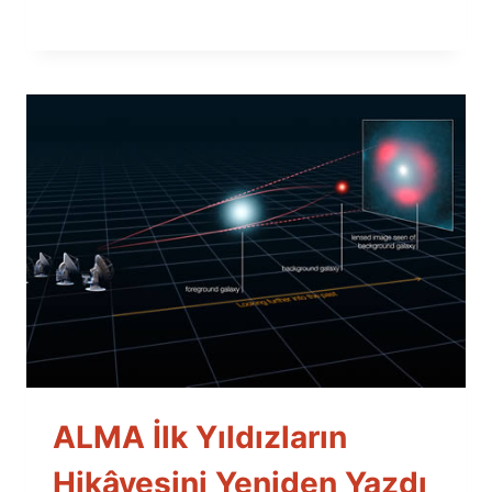
ALMA İlk Yıldızların
Hikâyesini Yeniden Yazdı