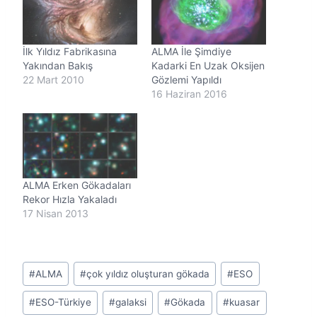
r
.
.
İlk Yıldız Fabrikasına
ALMA İle Şimdiye
.
Yakından Bakış
Kadarki En Uzak Oksijen
22 Mart 2010
Gözlemi Yapıldı
16 Haziran 2016
ALMA Erken Gökadaları
Rekor Hızla Yakaladı
17 Nisan 2013
Post
#
ALMA
#
çok yıldız oluşturan gökada
#
ESO
Tags:
#
ESO-Türkiye
#
galaksi
#
Gökada
#
kuasar