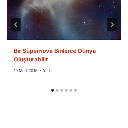
Bir Süpernova Binlerce Dünya
Oluşturabilir
By
19 Mart 2015
Yıldız
Ümit
Fuat
Özyar