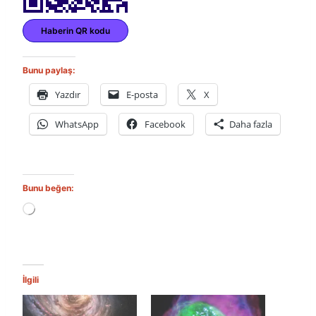
Haberin QR kodu
Bunu paylaş:
Yazdır
E-posta
X
WhatsApp
Facebook
Daha fazla
Bunu beğen:
Y
ü
k
l
e
n
İlgili
i
y
o