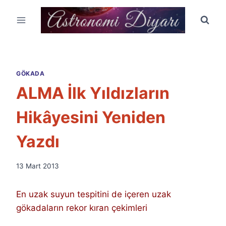
Skip
to
content
GÖKADA
ALMA İlk Yıldızların
Hikâyesini Yeniden
Yazdı
By
13 Mart 2013
Ümit
Fuat
En uzak suyun tespitini de içeren uzak
Özyar
gökadaların rekor kıran çekimleri