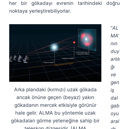
her bir gökadayı evrenin tarihindeki doğru
noktaya yerleştirebiliyorlar.
“
AL
MA’
nın
duy
arlılı
ğı
ve
gen
Arka plandaki (kırmızı) uzak gökada
iş
ancak önüne geçen (beyaz) yakın
dal
gökadanın mercek etkisiyle görünür
gab
hale gelir. ALMA bu yöntemle uzak
oyu
gökadaları görme yeteneğine sahip bir
aral
teleskop dizgesidir. (ALMA