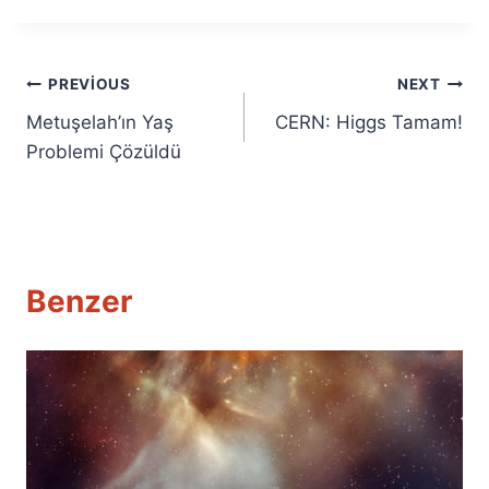
Yazı
PREVIOUS
NEXT
Metuşelah’ın Yaş
CERN: Higgs Tamam!
gezinmesi
Problemi Çözüldü
Benzer