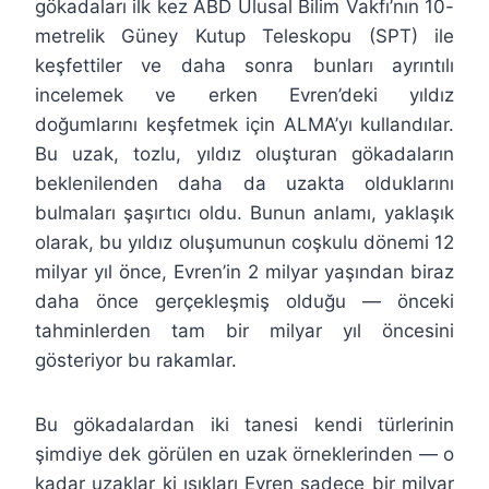
gökadaları ilk kez ABD Ulusal Bilim Vakfı’nın 10-
metrelik Güney Kutup Teleskopu (SPT) ile
keşfettiler ve daha sonra bunları ayrıntılı
incelemek ve erken Evren’deki yıldız
doğumlarını keşfetmek için ALMA’yı kullandılar.
Bu uzak, tozlu, yıldız oluşturan gökadaların
beklenilenden daha da uzakta olduklarını
bulmaları şaşırtıcı oldu. Bunun anlamı, yaklaşık
olarak, bu yıldız oluşumunun coşkulu dönemi 12
milyar yıl önce, Evren’in 2 milyar yaşından biraz
daha önce gerçekleşmiş olduğu — önceki
tahminlerden tam bir milyar yıl öncesini
gösteriyor bu rakamlar.
Bu gökadalardan iki tanesi kendi türlerinin
şimdiye dek görülen en uzak örneklerinden — o
kadar uzaklar ki ışıkları Evren sadece bir milyar