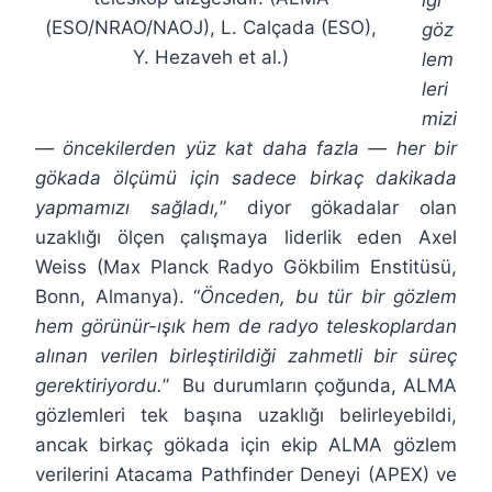
ığı
(ESO/NRAO/NAOJ), L. Calçada (ESO),
göz
Y. Hezaveh et al.)
lem
leri
mizi
— öncekilerden yüz kat daha fazla — her bir
gökada ölçümü için sadece birkaç dakikada
yapmamızı sağladı,
” diyor gökadalar olan
uzaklığı ölçen çalışmaya liderlik eden Axel
Weiss (Max Planck Radyo Gökbilim Enstitüsü,
Bonn, Almanya). “
Önceden, bu tür bir gözlem
hem görünür-ışık hem de radyo teleskoplardan
alınan verilen birleştirildiği zahmetli bir süreç
gerektiriyordu.
” Bu durumların çoğunda, ALMA
gözlemleri tek başına uzaklığı belirleyebildi,
ancak birkaç gökada için ekip ALMA gözlem
verilerini Atacama Pathfinder Deneyi (APEX) ve