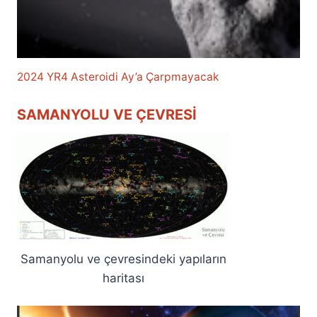
2024 YR4 Asteroidi Ay’a Çarpmayacak
SAMANYOLU VE ÇEVRESI
Samanyolu ve çevresindeki yapıların
haritası