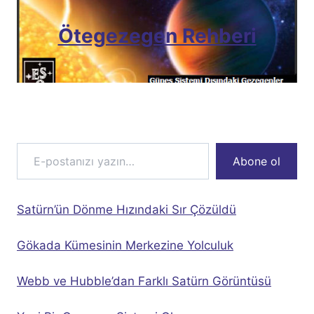
Ötegezegen Rehberi
E-postanızı yazın…
Abone ol
Satürn’ün Dönme Hızındaki Sır Çözüldü
Gökada Kümesinin Merkezine Yolculuk
Webb ve Hubble’dan Farklı Satürn Görüntüsü