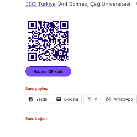
ESO-Türkiye
(Arif Solmaz, Çağ Üniversitesi –
Haberin QR kodu
Bunu paylaş:
Yazdır
E-posta
X
WhatsApp
Bunu beğen: