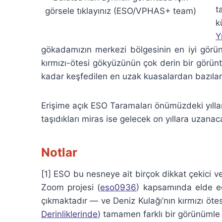
t
görsele tıklayınız (ESO/VPHAS+ team)
k
Y
gökadamızın merkezi bölgesinin en iyi görünt
kırmızı-ötesi gökyüzünün çok derin bir görünt
kadar keşfedilen en uzak kuasalardan bazıları
Erişime açık ESO Taramaları önümüzdeki yıll
taşıdıkları miras ise gelecek on yıllara uzanaca
Notlar
[1] ESO bu nesneye ait birçok dikkat çekici v
Zoom projesi (
eso0936
) kapsamında elde e
çıkmaktadır — ve Deniz Kulağı’nın kırmızı ötes
Derinliklerinde
) tamamen farklı bir görünüml