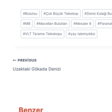
Post
#
Bulutsu
#
Çok Büyük Teleskop
#
Deniz Kulağı Bu
Tags:
#
M8
#
Macellan Bulutları
#
Messier 8
#
Parana
#
VLT Tarama Teleskopu
#
yay takımyıldızı
Yazı
PREVIOUS
Uzaktaki Gökada Denizi
gezinmesi
Benzer