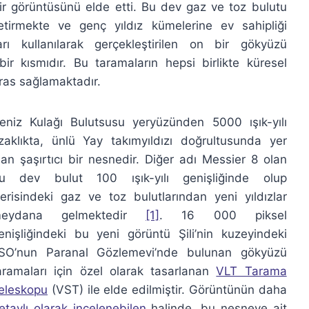
ir görüntüsünü elde etti. Bu dev gaz ve toz bulutu
tirmekte ve genç yıldız kümelerine ev sahipliği
ı kullanılarak gerçekleştirilen on bir gökyüzü
r kısmıdır. Bu taramaların hepsi birlikte küresel
iras sağlamaktadır.
eniz Kulağı Bulutsusu yeryüzünden 5000 ışık-yılı
zaklıkta, ünlü Yay takımyıldızı doğrultusunda yer
lan şaşırtıcı bir nesnedir. Diğer adı Messier 8 olan
u dev bulut 100 ışık-yılı genişliğinde olup
çerisindeki gaz ve toz bulutlarından yeni yıldızlar
eydana gelmektedir
[1]
. 16 000 piksel
enişliğindeki bu yeni görüntü Şili’nin kuzeyindeki
SO’nun Paranal Gözlemevi’nde bulunan gökyüzü
aramaları için özel olarak tasarlanan
VLT Tarama
eleskopu
(VST) ile elde edilmiştir. Görüntünün daha
etaylı olarak incelenebilen
halinde, bu nesneye ait