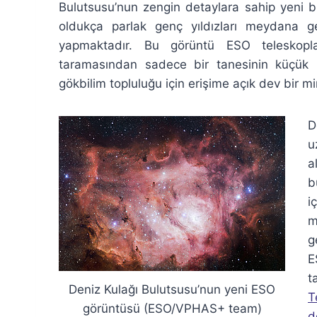
Bulutsusu’nun zengin detaylara sahip yeni b
oldukça parlak genç yıldızları meydana ge
yapmaktadır. Bu görüntü ESO teleskoplar
taramasından sadece bir tanesinin küçük bi
gökbilim topluluğu için erişime açık dev bir m
D
u
a
b
i
m
g
E
t
Deniz Kulağı Bulutsusu’nun yeni ESO
T
görüntüsü (ESO/VPHAS+ team)
d