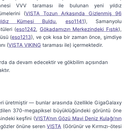
anesi VVV taraması ile bulunan yeni yıldız
ümelerini (
VISTA Tozun Arkasında Gizlenmiş 96
ıldız Kümesi Buldu
,
eso1141
), Samanyolu
üleri (
eso1242
,
Gökadamızın Merkezindeki Fıstık
),
üsü (
eso1213
), ve çok kısa bir zaman önce, şimdiye
nı (
VISTA VIKING
taraması ile) içermektedir.
arda da devam edecektir ve gökbilim açısından
ktır.
eri üretmiştir — bunlar arasında özellikle GigaGalaxy
dilen 370-megapiksel büyüklüğündeki görüntü öne
indeki keşfini (
VISTA’nın Gözü Mavi Deniz Kulağı’nın
e gözler önüne seren
VISTA
(Görünür ve Kırmızı-ötesi