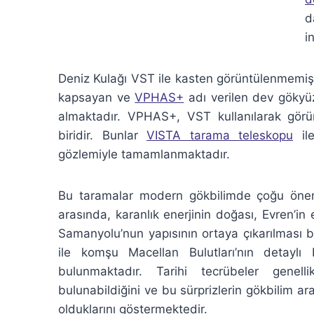
d
i
Deniz Kulağı VST ile kasten görüntülenmemişt
kapsayan ve
VPHAS+
adı verilen dev gökyüz
almaktadır. VPHAS+, VST kullanılarak görün
biridir. Bunlar
VISTA tarama teleskopu
ile
gözlemiyle tamamlanmaktadır.
Bu taramalar modern gökbilimde çoğu öneml
arasında, karanlık enerjinin doğası, Evren’i
Samanyolu’nun yapısının ortaya çıkarılması b
ile komşu Macellan Bulutları’nın detaylı
bulunmaktadır. Tarihi tecrübeler genel
bulunabildiğini ve bu sürprizlerin gökbilim ar
olduklarını göstermektedir.