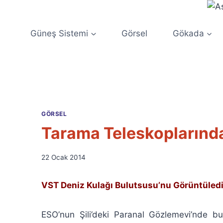
Skip
to
content
Güneş Sistemi
Görsel
Gökada
GÖRSEL
Tarama Teleskoplarında
By
22 Ocak 2014
Ümit
Fuat
VST Deniz Kulağı Bulutsusu’nu Görüntüled
Özyar
ESO’nun Şili’deki Paranal Gözlemevi’nde 