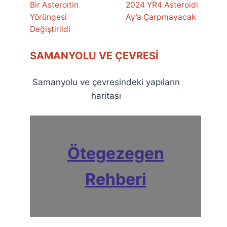
Bir Asteroitin
2024 YR4 Asteroidi
Yörüngesi
Ay’a Çarpmayacak
Değiştirildi
SAMANYOLU VE ÇEVRESI
Samanyolu ve çevresindeki yapıların
haritası
Ötegezegen
Rehberi