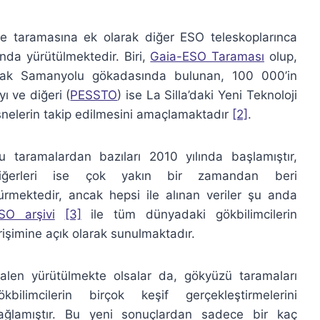
e taramasına ek olarak diğer ESO teleskoplarınca
nda yürütülmektedir. Biri,
Gaia-ESO Taraması
olup,
arak Samanyolu gökadasında bulunan, 100 000’in
yı ve diğeri (
PESSTO
) ise La Silla’daki Yeni Teknoloji
esnelerin takip edilmesini amaçlamaktadır
[2]
.
u taramalardan bazıları 2010 yılında başlamıştır,
iğerleri ise çok yakın bir zamandan beri
ürmektedir, ancak hepsi ile alınan veriler şu anda
SO arşivi
[3]
ile tüm dünyadaki gökbilimcilerin
rişimine açık olarak sunulmaktadır.
alen yürütülmekte olsalar da, gökyüzü taramaları
ökbilimcilerin birçok keşif gerçekleştirmelerini
ağlamıştır. Bu yeni sonuçlardan sadece bir kaç