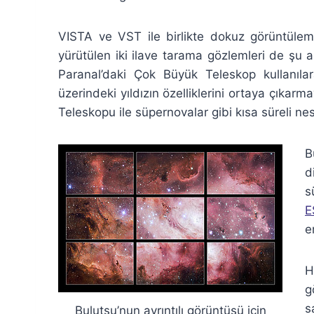
VISTA ve VST ile birlikte dokuz görüntülem
yürütülen iki ilave tarama gözlemleri de şu a
Paranal’daki Çok Büyük Teleskop kullanıl
üzerindeki yıldızın özelliklerini ortaya çıkarma
Teleskopu ile süpernovalar gibi kısa süreli n
B
d
s
E
e
H
g
s
Bulutsu’nun ayrıntılı görüntüsü için