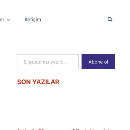
eri
İletişim
E-postanızı yazın…
Abone ol
SON YAZILAR