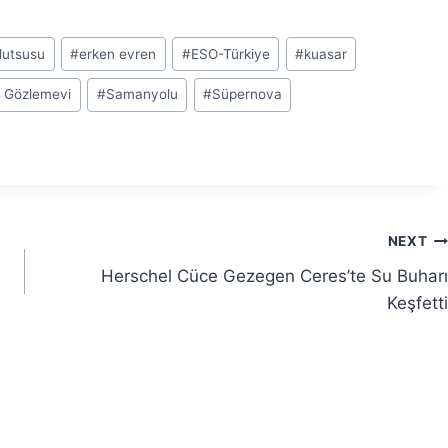
lutsusu
#
erken evren
#
ESO-Türkiye
#
kuasar
l Gözlemevi
#
Samanyolu
#
Süpernova
NEXT
Herschel Cüce Gezegen Ceres’te Su Buharı
Keşfetti