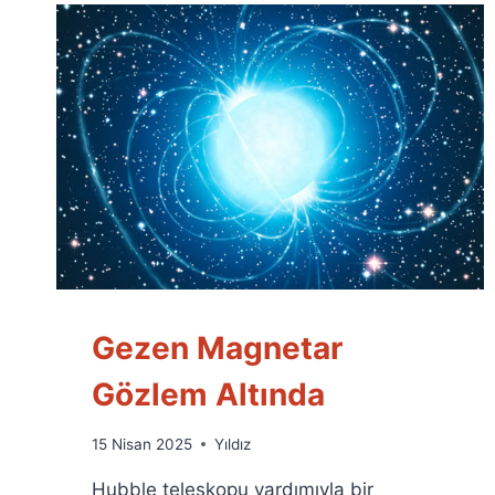
Gezen Magnetar
Gözlem Altında
By
15 Nisan 2025
Yıldız
Ümit
Hubble teleskopu yardımıyla bir
Fuat