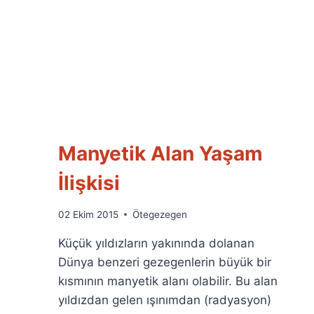
Manyetik Alan Yaşam
İlişkisi
By
02 Ekim 2015
Ötegezegen
Ümit
Küçük yıldızların yakınında dolanan
Fuat
Özyar
Dünya benzeri gezegenlerin büyük bir
kısmının manyetik alanı olabilir. Bu alan
yıldızdan gelen ışınımdan (radyasyon)