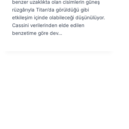
benzer uzaklıkta olan cisimlerin güneş
rüzgârıyla Titan’da görüldüğü gibi
etkileşim içinde olabileceği düşünülüyor.
Cassini verilerinden elde edilen
benzetime göre dev…