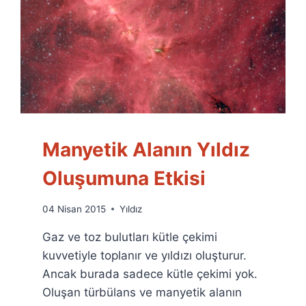
Manyetik Alanın Yıldız
Oluşumuna Etkisi
By
04 Nisan 2015
Yıldız
Ümit
Gaz ve toz bulutları kütle çekimi
Fuat
Özyar
kuvvetiyle toplanır ve yıldızı oluşturur.
Ancak burada sadece kütle çekimi yok.
Oluşan türbülans ve manyetik alanın