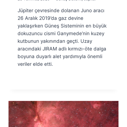
Ümit
Jüpiter çevresinde dolanan Juno aracı
Fuat
Özyar
26 Aralık 2019’da gaz devine
yaklaşırken Güneş Sisteminin en büyük
dokuzuncu cismi Ganymede’nin kuzey
kutbunun yakınından geçti. Uzay
aracındaki JIRAM adlı kırmızı-öte dalga
boyuna duyarlı alet yardımıyla önemli
veriler elde etti.