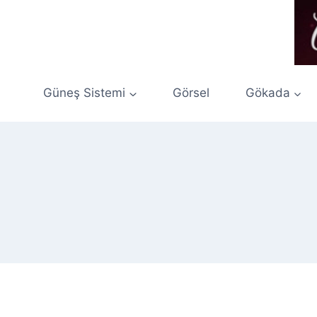
Skip
to
content
Güneş Sistemi
Görsel
Gökada