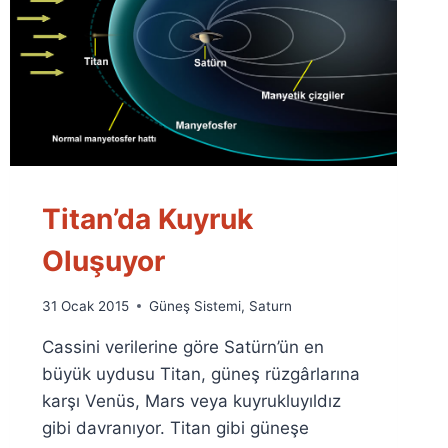
Titan’da Kuyruk
Oluşuyor
By
31 Ocak 2015
Güneş Sistemi
,
Saturn
Ümit
Cassini verilerine göre Satürn’ün en
Fuat
Özyar
büyük uydusu Titan, güneş rüzgârlarına
karşı Venüs, Mars veya kuyrukluyıldız
gibi davranıyor. Titan gibi güneşe