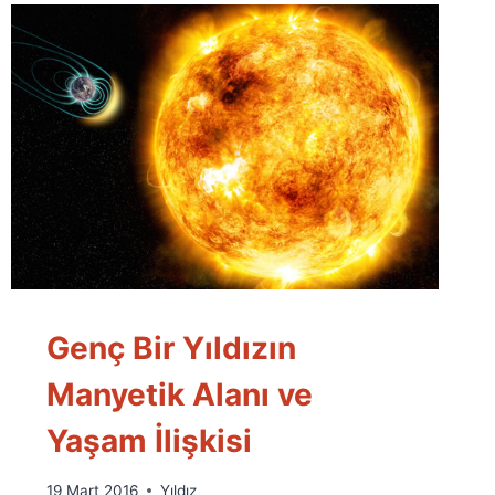
Genç Bir Yıldızın
Manyetik Alanı ve
Yaşam İlişkisi
By
19 Mart 2016
Yıldız