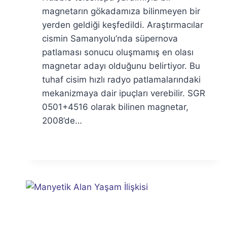
Özyar
magnetarın gökadamıza bilinmeyen bir
yerden geldiği keşfedildi. Araştırmacılar
cismin Samanyolu’nda süpernova
patlaması sonucu oluşmamış en olası
magnetar adayı olduğunu belirtiyor. Bu
tuhaf cisim hızlı radyo patlamalarındaki
mekanizmaya dair ipuçları verebilir. SGR
0501+4516 olarak bilinen magnetar,
2008’de…