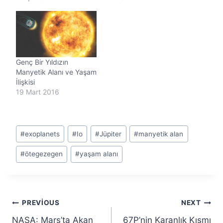
.
.
.
Genç Bir Yıldızın
Manyetik Alanı ve Yaşam
İlişkisi
19 Mart 2016
Post
#
exoplanets
#
Io
#
Jüpiter
#
manyetik alan
Tags:
#
ötegezegen
#
yaşam alanı
Yazı
PREVIOUS
NEXT
NASA: Mars’ta Akan
67P’nin Karanlık Kısmı