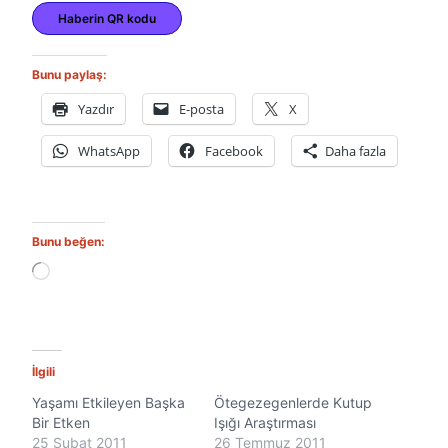
Haberin QR kodu
Bunu paylaş:
Yazdır
E-posta
X
WhatsApp
Facebook
Daha fazla
Bunu beğen:
Y
ü
k
l
e
n
İlgili
i
Yaşamı Etkileyen Başka
Ötegezegenlerde Kutup
y
Bir Etken
o
Işığı Araştırması
r
25 Şubat 2011
26 Temmuz 2011