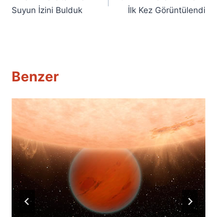
gezinmesi
Suyun İzini Bulduk
İlk Kez Görüntülendi
Benzer