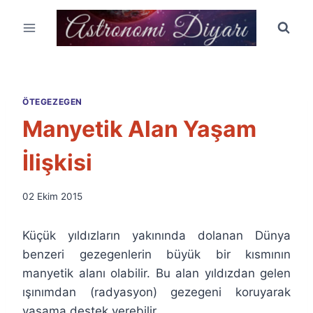
Skip
to
content
ÖTEGEZEGEN
Manyetik Alan Yaşam
İlişkisi
By
02 Ekim 2015
Ümit
Fuat
Küçük yıldızların yakınında dolanan Dünya
Özyar
benzeri gezegenlerin büyük bir kısmının
manyetik alanı olabilir. Bu alan yıldızdan gelen
ışınımdan (radyasyon) gezegeni koruyarak
yaşama destek verebilir.