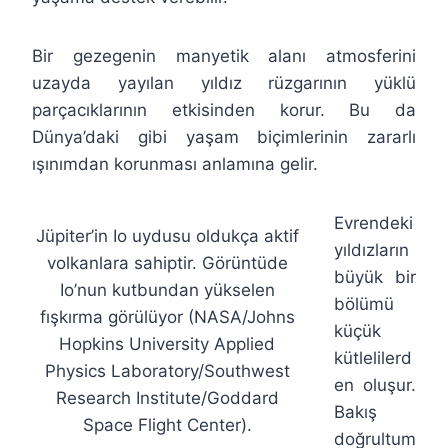
Bir gezegenin manyetik alanı atmosferini
uzayda yayılan yıldız rüzgarının yüklü
parçacıklarının etkisinden korur. Bu da
Dünya’daki gibi yaşam biçimlerinin zararlı
ışınımdan korunması anlamına gelir.
Evrendeki
Jüpiter’in Io uydusu oldukça aktif
yıldızların
volkanlara sahiptir. Görüntüde
büyük bir
Io’nun kutbundan yükselen
bölümü
fışkırma görülüyor (NASA/Johns
küçük
Hopkins University Applied
kütlelilerd
Physics Laboratory/Southwest
en oluşur.
Research Institute/Goddard
Bakış
Space Flight Center).
doğrultum