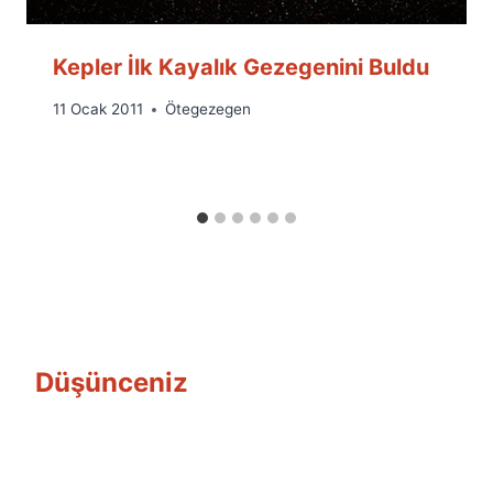
Kepler İlk Kayalık Gezegenini Buldu
By
11 Ocak 2011
Ötegezegen
Ümit
Fuat
Özyar
Düşünceniz