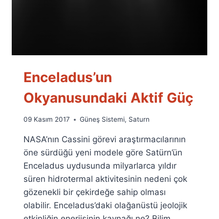
Enceladus’un
Okyanusundaki Aktif Güç
By
09 Kasım 2017
Güneş Sistemi
,
Saturn
Ümit
NASA’nın Cassini görevi araştırmacılarının
Fuat
Özyar
öne sürdüğü yeni modele göre Satürn’ün
Enceladus uydusunda milyarlarca yıldır
süren hidrotermal aktivitesinin nedeni çok
gözenekli bir çekirdeğe sahip olması
olabilir. Enceladus’daki olağanüstü jeolojik
etkinliğin enerjisinin kaynağı ne? Bilim