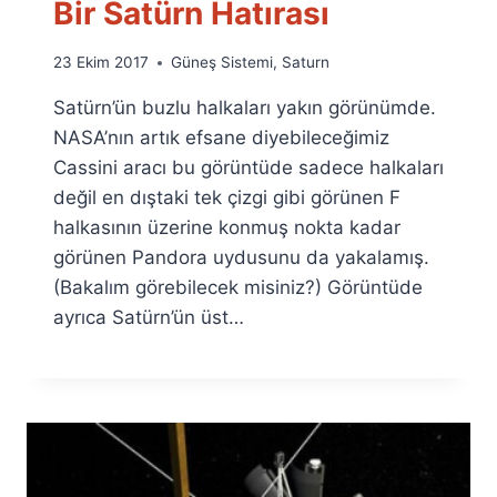
Bir Satürn Hatırası
By
23 Ekim 2017
Güneş Sistemi
,
Saturn
Ümit
Satürn’ün buzlu halkaları yakın görünümde.
Fuat
Özyar
NASA’nın artık efsane diyebileceğimiz
Cassini aracı bu görüntüde sadece halkaları
değil en dıştaki tek çizgi gibi görünen F
halkasının üzerine konmuş nokta kadar
görünen Pandora uydusunu da yakalamış.
(Bakalım görebilecek misiniz?) Görüntüde
ayrıca Satürn’ün üst…