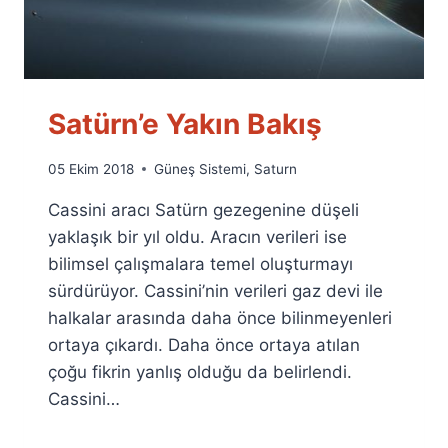
Satürn’e Yakın Bakış
By
05 Ekim 2018
Güneş Sistemi
,
Saturn
Ümit
Cassini aracı Satürn gezegenine düşeli
Fuat
Özyar
yaklaşık bir yıl oldu. Aracın verileri ise
bilimsel çalışmalara temel oluşturmayı
sürdürüyor. Cassini’nin verileri gaz devi ile
halkalar arasında daha önce bilinmeyenleri
ortaya çıkardı. Daha önce ortaya atılan
çoğu fikrin yanlış olduğu da belirlendi.
Cassini…