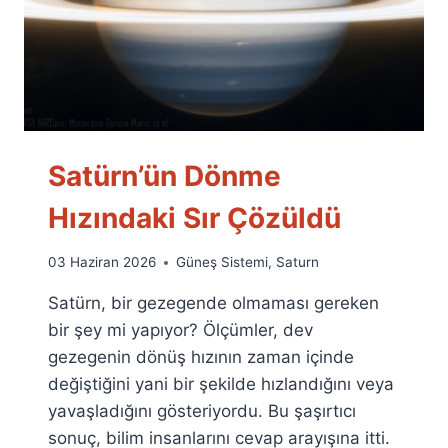
Satürn’ün Dönme
Hızındaki Sır Çözüldü
By
03 Haziran 2026
Güneş Sistemi
,
Saturn
Ümit
Satürn, bir gezegende olmaması gereken
Fuat
Özyar
bir şey mi yapıyor? Ölçümler, dev
gezegenin dönüş hızının zaman içinde
değiştiğini yani bir şekilde hızlandığını veya
yavaşladığını gösteriyordu. Bu şaşırtıcı
sonuç, bilim insanlarını cevap arayışına itti.