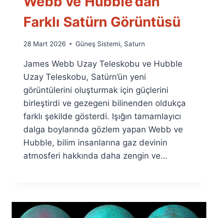
Webb ve Hubble’dan
Farklı Satürn Görüntüsü
By
28 Mart 2026
Güneş Sistemi
,
Saturn
Ümit
James Webb Uzay Teleskobu ve Hubble
Fuat
Özyar
Uzay Teleskobu, Satürn’ün yeni
görüntülerini oluşturmak için güçlerini
birleştirdi ve gezegeni bilinenden oldukça
farklı şekilde gösterdi. Işığın tamamlayıcı
dalga boylarında gözlem yapan Webb ve
Hubble, bilim insanlarına gaz devinin
atmosferi hakkında daha zengin ve…