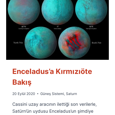
Enceladus’a Kırmızıöte
Bakış
By
20 Eylül 2020
Güneş Sistemi
,
Saturn
Ümit
Cassini uzay aracının ilettiği son verilerle,
Fuat
Özyar
Satürn’ün uydusu Enceladus’un şimdiye