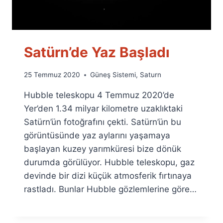
Satürn’de Yaz Başladı
By
25 Temmuz 2020
Güneş Sistemi
,
Saturn
Ümit
Hubble teleskopu 4 Temmuz 2020’de
Fuat
Özyar
Yer’den 1.34 milyar kilometre uzaklıktaki
Satürn’ün fotoğrafını çekti. Satürn’ün bu
görüntüsünde yaz aylarını yaşamaya
başlayan kuzey yarımküresi bize dönük
durumda görülüyor. Hubble teleskopu, gaz
devinde bir dizi küçük atmosferik fırtınaya
rastladı. Bunlar Hubble gözlemlerine göre…