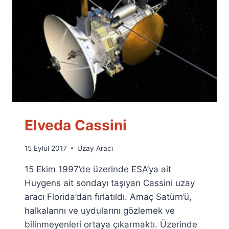
Elveda Cassini
By
15 Eylül 2017
Uzay Aracı
Ümit
15 Ekim 1997’de üzerinde ESA’ya ait
Fuat
Özyar
Huygens ait sondayı taşıyan Cassini uzay
aracı Florida’dan fırlatıldı. Amaç Satürn’ü,
halkalarını ve uydularını gözlemek ve
bilinmeyenleri ortaya çıkarmaktı. Üzerinde