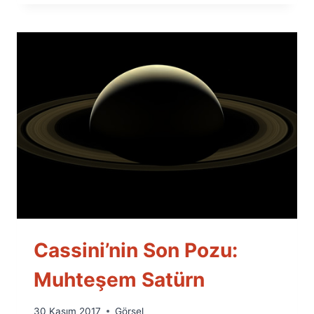
Cassini’nin Son Pozu:
Muhteşem Satürn
By
30 Kasım 2017
Görsel