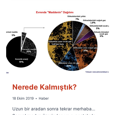
Nerede Kalmıştık?
By
18 Ekim 2019
Haber
Ümit
Uzun bir aradan sonra tekrar merhaba…
Fuat
Özyar