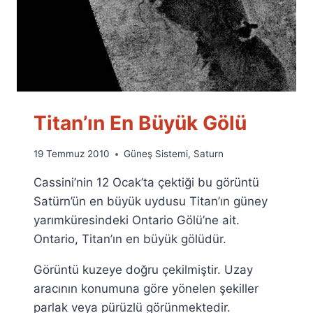
Titan’ın En Büyük Gölü
By
19 Temmuz 2010
Güneş Sistemi
,
Saturn
Ümit
Cassini’nin 12 Ocak’ta çektiği bu görüntü
Fuat
Özyar
Satürn’ün en büyük uydusu Titan’ın güney
yarımküresindeki Ontario Gölü’ne ait.
Ontario, Titan’ın en büyük gölüdür.
Görüntü kuzeye doğru çekilmiştir. Uzay
aracının konumuna göre yönelen şekiller
parlak veya pürüzlü görünmektedir.