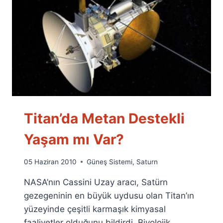
Titan’da Metan Destekli
Yaşam mı Var?
By
05 Haziran 2010
Güneş Sistemi
,
Saturn
Ümit
NASA’nın Cassini Uzay aracı, Satürn
Fuat
Özyar
gezegeninin en büyük uydusu olan Titan’ın
yüzeyinde çeşitli karmaşık kimyasal
faaliyetler olduğunu bildirdi. Biyolojik