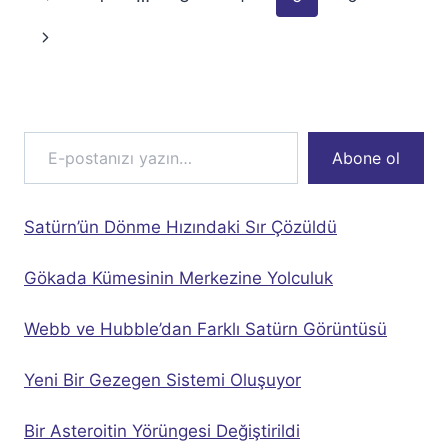
navigation
Page
Next
Page
E-postanızı yazın…
Abone ol
Satürn’ün Dönme Hızındaki Sır Çözüldü
Gökada Kümesinin Merkezine Yolculuk
Webb ve Hubble’dan Farklı Satürn Görüntüsü
Yeni Bir Gezegen Sistemi Oluşuyor
Bir Asteroitin Yörüngesi Değiştirildi