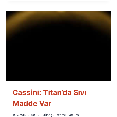
Cassini: Titan’da Sıvı
Madde Var
By
19 Aralık 2009
Güneş Sistemi
,
Saturn