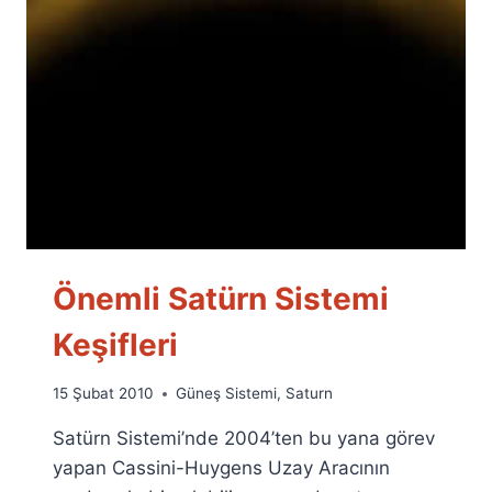
Önemli Satürn Sistemi
Keşifleri
By
15 Şubat 2010
Güneş Sistemi
,
Saturn
Ümit
Satürn Sistemi’nde 2004’ten bu yana görev
Fuat
Özyar
yapan Cassini-Huygens Uzay Aracının