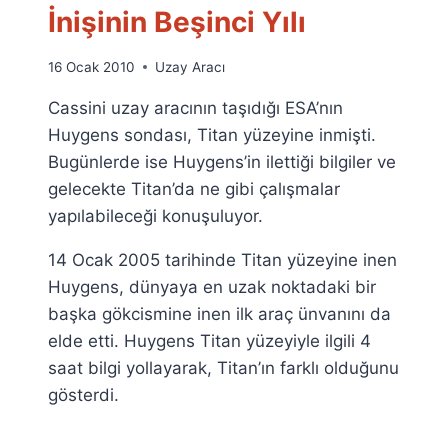
İnişinin Beşinci Yılı
By
16 Ocak 2010
Uzay Aracı
Ümit
Cassini uzay aracının taşıdığı ESA’nın
Fuat
Özyar
Huygens sondası, Titan yüzeyine inmişti.
Bugünlerde ise Huygens’in ilettiği bilgiler ve
gelecekte Titan’da ne gibi çalışmalar
yapılabileceği konuşuluyor.
14 Ocak 2005 tarihinde Titan yüzeyine inen
Huygens, dünyaya en uzak noktadaki bir
başka gökcismine inen ilk araç ünvanını da
elde etti. Huygens Titan yüzeyiyle ilgili 4
saat bilgi yollayarak, Titan’ın farklı olduğunu
gösterdi.