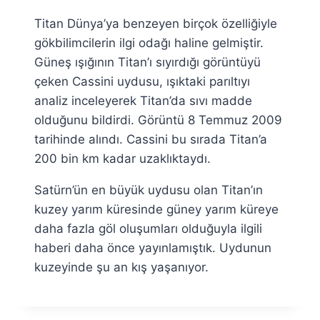
Ümit
Titan Dünya’ya benzeyen birçok özelliğiyle
Fuat
Özyar
gökbilimcilerin ilgi odağı haline gelmiştir.
Güneş ışığının Titan’ı sıyırdığı görüntüyü
çeken Cassini uydusu, ışıktaki parıltıyı
analiz inceleyerek Titan’da sıvı madde
olduğunu bildirdi. Görüntü 8 Temmuz 2009
tarihinde alındı. Cassini bu sırada Titan’a
200 bin km kadar uzaklıktaydı.
Satürn’ün en büyük uydusu olan Titan’ın
kuzey yarım küresinde güney yarım küreye
daha fazla göl oluşumları olduğuyla ilgili
haberi daha önce yayınlamıştık. Uydunun
kuzeyinde şu an kış yaşanıyor.