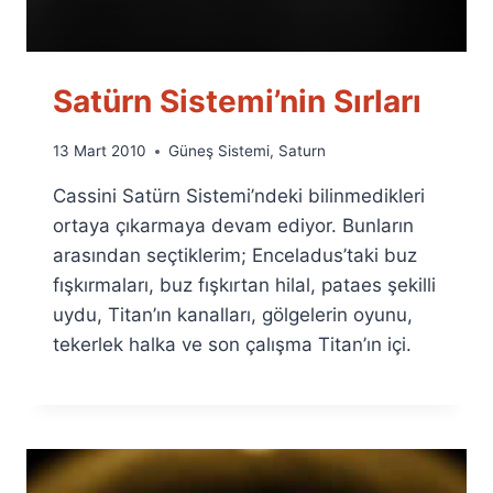
Satürn Sistemi’nin Sırları
By
13 Mart 2010
Güneş Sistemi
,
Saturn
Ümit
Cassini Satürn Sistemi’ndeki bilinmedikleri
Fuat
Özyar
ortaya çıkarmaya devam ediyor. Bunların
arasından seçtiklerim; Enceladus’taki buz
fışkırmaları, buz fışkırtan hilal, pataes şekilli
uydu, Titan’ın kanalları, gölgelerin oyunu,
tekerlek halka ve son çalışma Titan’ın içi.