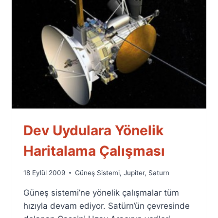
Dev Uydulara Yönelik
Haritalama Çalışması
By
18 Eylül 2009
Güneş Sistemi
,
Jupiter
,
Saturn
Ümit
Güneş sistemi’ne yönelik çalışmalar tüm
Fuat
Özyar
hızıyla devam ediyor. Satürn’ün çevresinde