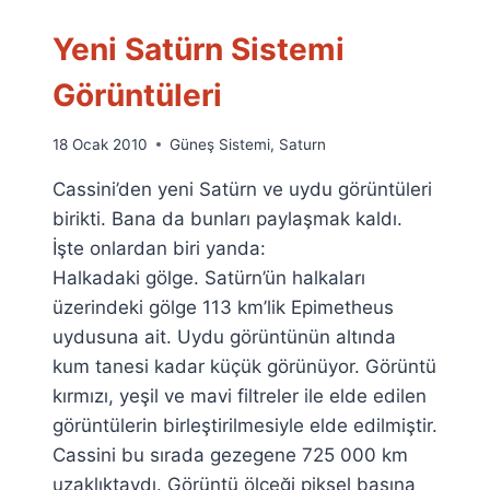
Yeni Satürn Sistemi
Görüntüleri
By
18 Ocak 2010
Güneş Sistemi
,
Saturn
Ümit
Cassini’den yeni Satürn ve uydu görüntüleri
Fuat
Özyar
birikti. Bana da bunları paylaşmak kaldı.
İşte onlardan biri yanda:
Halkadaki gölge. Satürn’ün halkaları
üzerindeki gölge 113 km’lik Epimetheus
uydusuna ait. Uydu görüntünün altında
kum tanesi kadar küçük görünüyor. Görüntü
kırmızı, yeşil ve mavi filtreler ile elde edilen
görüntülerin birleştirilmesiyle elde edilmiştir.
Cassini bu sırada gezegene 725 000 km
uzaklıktaydı. Görüntü ölçeği piksel başına