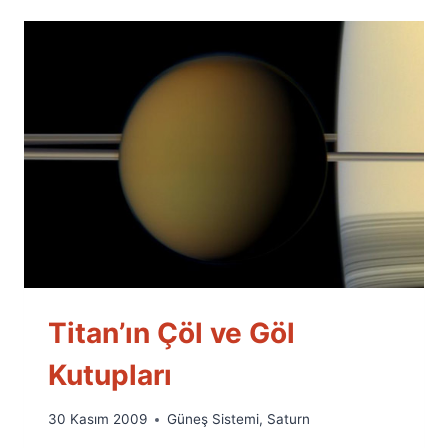
Titan’ın Çöl ve Göl
Kutupları
By
30 Kasım 2009
Güneş Sistemi
,
Saturn
Ümit