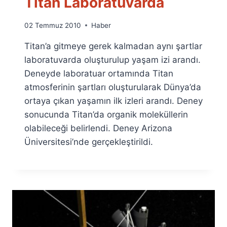
Titan Laboratuvarda
By
02 Temmuz 2010
Haber
Ümit
Titan’a gitmeye gerek kalmadan aynı şartlar
Fuat
Özyar
laboratuvarda oluşturulup yaşam izi arandı.
Deneyde laboratuar ortamında Titan
atmosferinin şartları oluşturularak Dünya’da
ortaya çıkan yaşamın ilk izleri arandı. Deney
sonucunda Titan’da organik moleküllerin
olabileceği belirlendi. Deney Arizona
Üniversitesi’nde gerçekleştirildi.