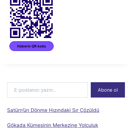
Haberin QR kodu
E-postanızı yazın…
Abone ol
Satürn’ün Dönme Hızındaki Sır Çözüldü
Gökada Kümesinin Merkezine Yolculuk