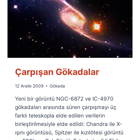
Çarpışan Gökadalar
By
12 Aralık 2009
Gökada
Ümit
Yeni bir görüntü NGC-6872 ve IC-4970
Fuat
Özyar
gökadaları arasında süren çarpışmayı üç
farklı teleskopla elde edilen verilerin
birleştirilmesiyle elde edildi: Chandra ile X-
ışını görüntüsü, Spitzer ile kızılötesi görüntü