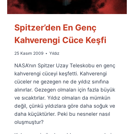
Spitzer’den En Genç
Kahverengi Cüce Keşfi
By
25 Kasım 2009
Yıldız
Ümit
NASA’nın Spitzer Uzay Teleskobu en genç
Fuat
Özyar
kahverengi cüceyi keşfetti. Kahverengi
cüceler ne gezegen ne de yıldız sınıfına
alınırlar. Gezegen olmaları için fazla büyük
ve sıcaktırlar. Yıldız olmaları da mümkün
değil, çünkü yıldızlara göre daha soğuk ve
daha küçüktürler. Peki bu nesneler nasıl
oluşmuştur?