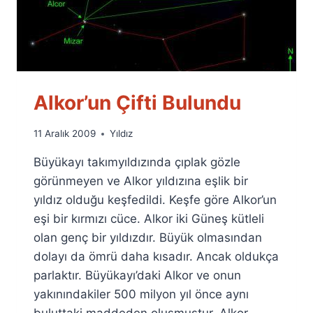
Alkor’un Çifti Bulundu
By
11 Aralık 2009
Yıldız
Ümit
Büyükayı takımyıldızında çıplak gözle
Fuat
Özyar
görünmeyen ve Alkor yıldızına eşlik bir
yıldız olduğu keşfedildi. Keşfe göre Alkor’un
eşi bir kırmızı cüce. Alkor iki Güneş kütleli
olan genç bir yıldızdır. Büyük olmasından
dolayı da ömrü daha kısadır. Ancak oldukça
parlaktır. Büyükayı’daki Alkor ve onun
yakınındakiler 500 milyon yıl önce aynı