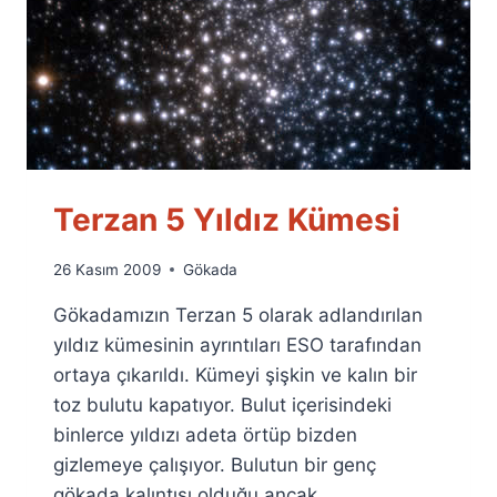
Terzan 5 Yıldız Kümesi
By
26 Kasım 2009
Gökada
Ümit
Gökadamızın Terzan 5 olarak adlandırılan
Fuat
Özyar
yıldız kümesinin ayrıntıları ESO tarafından
ortaya çıkarıldı. Kümeyi şişkin ve kalın bir
toz bulutu kapatıyor. Bulut içerisindeki
binlerce yıldızı adeta örtüp bizden
gizlemeye çalışıyor. Bulutun bir genç
gökada kalıntısı olduğu ancak