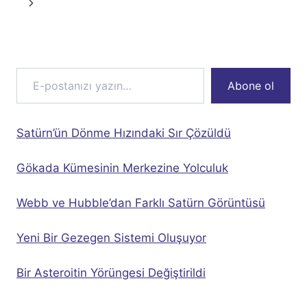
navigation
Page
Next
Page
E-postanızı yazın…
Abone ol
Satürn’ün Dönme Hızındaki Sır Çözüldü
Gökada Kümesinin Merkezine Yolculuk
Webb ve Hubble’dan Farklı Satürn Görüntüsü
Yeni Bir Gezegen Sistemi Oluşuyor
Bir Asteroitin Yörüngesi Değiştirildi