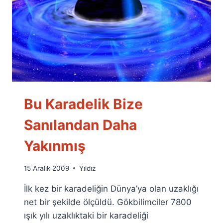
Bu Karadelik Bize
Sanılandan Daha
Yakınmış
By
15 Aralık 2009
Yıldız
Ümit
İlk kez bir karadeliğin Dünya’ya olan uzaklığı
Fuat
Özyar
net bir şekilde ölçüldü. Gökbilimciler 7800
ışık yılı uzaklıktaki bir karadeliği