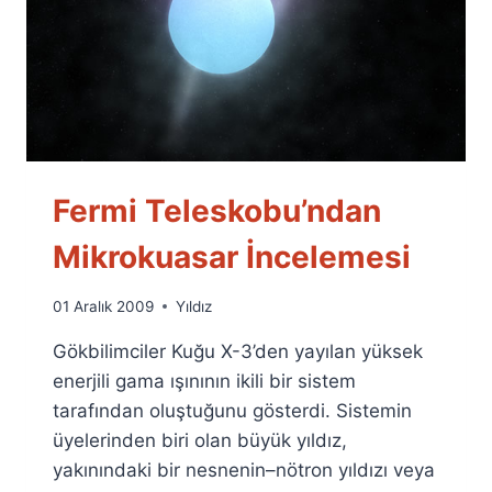
Fermi Teleskobu’ndan
Mikrokuasar İncelemesi
By
01 Aralık 2009
Yıldız
Ümit
Gökbilimciler Kuğu X-3’den yayılan yüksek
Fuat
Özyar
enerjili gama ışınının ikili bir sistem
tarafından oluştuğunu gösterdi. Sistemin
üyelerinden biri olan büyük yıldız,
yakınındaki bir nesnenin–nötron yıldızı veya