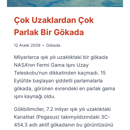
Çok Uzaklardan Çok
Parlak Bir Gökada
By
12 Aralık 2009
Gökada
Ümit
Milyarlarca ışık yılı uzaklıktaki bir gökada
Fuat
Özyar
NASA’nın Fermi Gama Işını Uzay
Teleskobu’nun dikkatinden kaçmadı. 15
Eylül’de başlayan şiddetli parlamalarla
gökada, görünen evrendeki en parlak gama
ışını kaynağı oldu.
Gökbilimciler, 7.2 milyar ışık yılı uzaklıktaki
Kanatlıat (Pegasus) takımyıldızındaki 3C-
454.3 adlı aktif gökadanın bu görüntüsünü