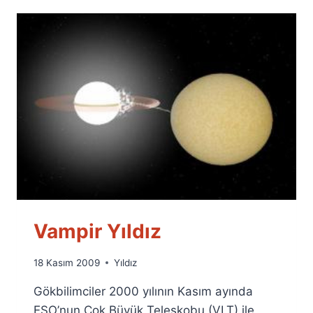
Vampir Yıldız
By
18 Kasım 2009
Yıldız
Ümit
Gökbilimciler 2000 yılının Kasım ayında
Fuat
Özyar
ESO’nun Çok Büyük Teleskobu (VLT) ile