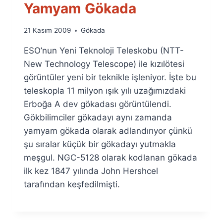
Yamyam Gökada
By
21 Kasım 2009
Gökada
Ümit
ESO’nun Yeni Teknoloji Teleskobu (NTT-
Fuat
Özyar
New Technology Telescope) ile kızılötesi
görüntüler yeni bir teknikle işleniyor. İşte bu
teleskopla 11 milyon ışık yılı uzağımızdaki
Erboğa A dev gökadası görüntülendi.
Gökbilimciler gökadayı aynı zamanda
yamyam gökada olarak adlandırıyor çünkü
şu sıralar küçük bir gökadayı yutmakla
meşgul. NGC-5128 olarak kodlanan gökada
ilk kez 1847 yılında John Hershcel
tarafından keşfedilmişti.