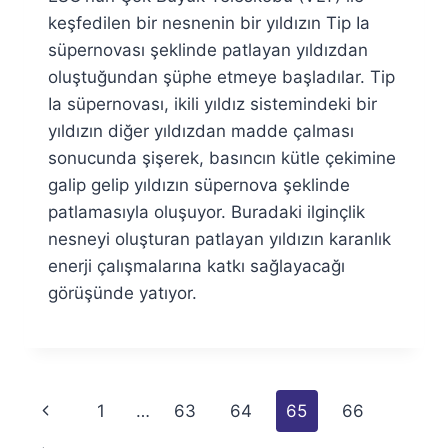
keşfedilen bir nesnenin bir yıldızın Tip Ia
süpernovası şeklinde patlayan yıldızdan
oluştuğundan şüphe etmeye başladılar. Tip
Ia süpernovası, ikili yıldız sistemindeki bir
yıldızın diğer yıldızdan madde çalması
sonucunda şişerek, basıncın kütle çekimine
galip gelip yıldızın süpernova şeklinde
patlamasıyla oluşuyor. Buradaki ilginçlik
nesneyi oluşturan patlayan yıldızın karanlık
enerji çalışmalarına katkı sağlayacağı
görüşünde yatıyor.
Page
Previous
1
…
63
64
65
66