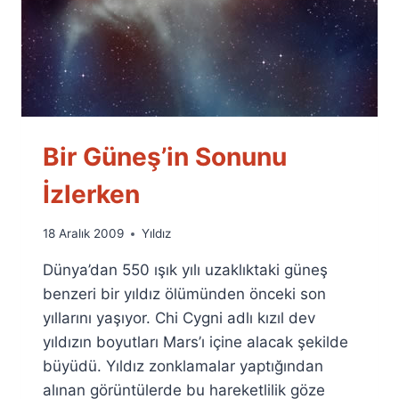
Bir Güneş’in Sonunu
İzlerken
By
18 Aralık 2009
Yıldız
Ümit
Dünya’dan 550 ışık yılı uzaklıktaki güneş
Fuat
Özyar
benzeri bir yıldız ölümünden önceki son
yıllarını yaşıyor. Chi Cygni adlı kızıl dev
yıldızın boyutları Mars’ı içine alacak şekilde
büyüdü. Yıldız zonklamalar yaptığından
alınan görüntülerde bu hareketlilik göze