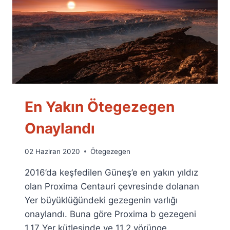
En Yakın Ötegezegen
Onaylandı
By
02 Haziran 2020
Ötegezegen
Ümit
2016’da keşfedilen Güneş’e en yakın yıldız
Fuat
Özyar
olan Proxima Centauri çevresinde dolanan
Yer büyüklüğündeki gezegenin varlığı
onaylandı. Buna göre Proxima b gezegeni
1.17 Yer kütlesinde ve 11.2 yörünge