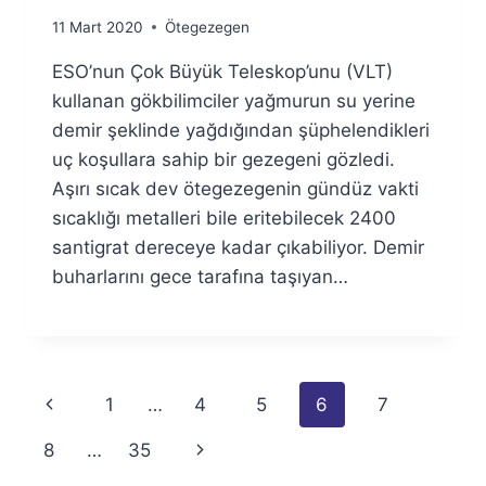
By
11 Mart 2020
Ötegezegen
Ümit
ESO’nun Çok Büyük Teleskop’unu (VLT)
Fuat
Özyar
kullanan gökbilimciler yağmurun su yerine
demir şeklinde yağdığından şüphelendikleri
uç koşullara sahip bir gezegeni gözledi.
Aşırı sıcak dev ötegezegenin gündüz vakti
sıcaklığı metalleri bile eritebilecek 2400
santigrat dereceye kadar çıkabiliyor. Demir
buharlarını gece tarafına taşıyan…
Page
Previous
1
…
4
5
6
7
navigation
Page
Next
8
…
35