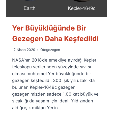
Yer Büyüklüğünde Bir
Gezegen Daha Keşfedildi
By
17 Nisan 2020
Ötegezegen
Ümit
NASA’nın 2018’de emekliye ayırdığı Kepler
Fuat
Özyar
teleskopu verilerinden yüzeyinde sıvı su
olması muhtemel Yer büyüklüğünde bir
gezegen keşfedildi. 300 ışık yılı uzaklıkta
bulunan Kepler-1649c gezegeni
gezegenimizden sadece 1.06 kat büyük ve
sıcaklığı da yaşam için ideal. Yıldızından
aldığı ışık miktarı Yer’in…