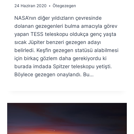
By
24 Haziran 2020
Ötegezegen
Ümit
NASA’nın diğer yıldızların çevresinde
Fuat
Özyar
dolanan gezegenleri bulma amacıyla görev
yapan TESS teleskopu oldukça genç yaşta
sıcak Jüpiter benzeri gezegen adayı
belirledi. Keşfin gezegen statüsü alabilmesi
için birkaç gözlem daha gerekiyordu ki
burada imdada Spitzer teleskopu yetişti.
Böylece gezegen onaylandı. Bu…