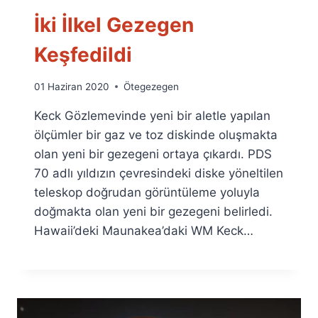
İki İlkel Gezegen
Keşfedildi
By
01 Haziran 2020
Ötegezegen
Ümit
Keck Gözlemevinde yeni bir aletle yapılan
Fuat
Özyar
ölçümler bir gaz ve toz diskinde oluşmakta
olan yeni bir gezegeni ortaya çıkardı. PDS
70 adlı yıldızın çevresindeki diske yöneltilen
teleskop doğrudan görüntüleme yoluyla
doğmakta olan yeni bir gezegeni belirledi.
Hawaii’deki Maunakea’daki WM Keck…