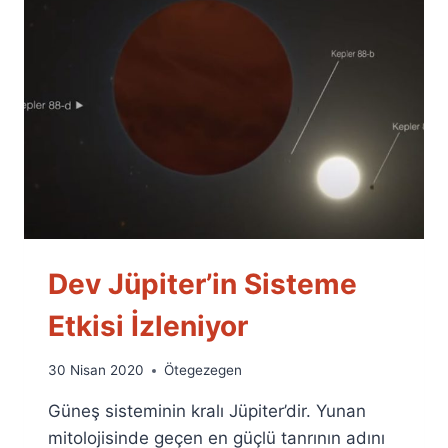
Dev Jüpiter’in Sisteme
Etkisi İzleniyor
By
30 Nisan 2020
Ötegezegen
Ümit
Güneş sisteminin kralı Jüpiter’dir. Yunan
Fuat
Özyar
mitolojisinde geçen en güçlü tanrının adını