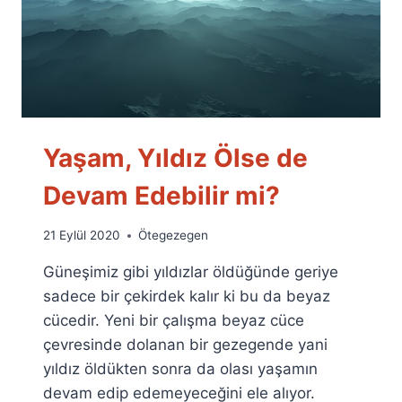
Yaşam, Yıldız Ölse de
Devam Edebilir mi?
By
21 Eylül 2020
Ötegezegen
Ümit
Güneşimiz gibi yıldızlar öldüğünde geriye
Fuat
Özyar
sadece bir çekirdek kalır ki bu da beyaz
cücedir. Yeni bir çalışma beyaz cüce
çevresinde dolanan bir gezegende yani
yıldız öldükten sonra da olası yaşamın
devam edip edemeyeceğini ele alıyor.