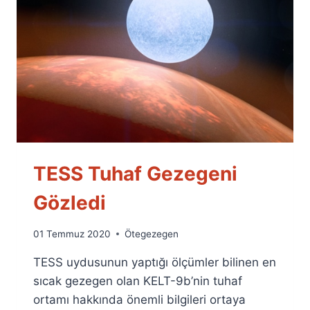
TESS Tuhaf Gezegeni
Gözledi
By
01 Temmuz 2020
Ötegezegen
Ümit
TESS uydusunun yaptığı ölçümler bilinen en
Fuat
Özyar
sıcak gezegen olan KELT-9b’nin tuhaf
ortamı hakkında önemli bilgileri ortaya