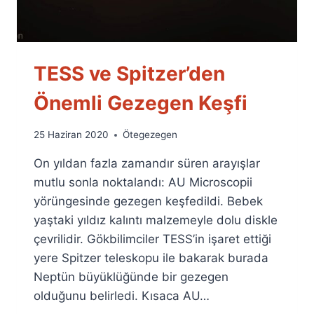
TESS ve Spitzer’den
Önemli Gezegen Keşfi
By
25 Haziran 2020
Ötegezegen
Ümit
On yıldan fazla zamandır süren arayışlar
Fuat
Özyar
mutlu sonla noktalandı: AU Microscopii
yörüngesinde gezegen keşfedildi. Bebek
yaştaki yıldız kalıntı malzemeyle dolu diskle
çevrilidir. Gökbilimciler TESS’in işaret ettiği
yere Spitzer teleskopu ile bakarak burada
Neptün büyüklüğünde bir gezegen
olduğunu belirledi. Kısaca AU…