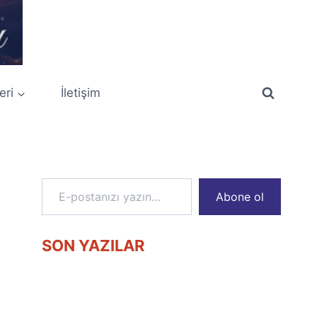
eri
İletişim
E-postanızı yazın…
Abone ol
SON YAZILAR