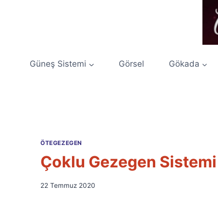
Skip
to
content
Güneş Sistemi
Görsel
Gökada
ÖTEGEZEGEN
Çoklu Gezegen Sistemi 
By
22 Temmuz 2020
Ümit
Fuat
Özyar