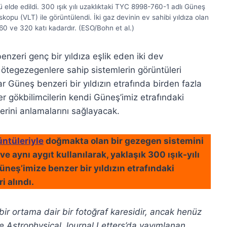
 elde edildi. 300 ışık yılı uzaklıktaki TYC 8998-760-1 adlı Güneş
kopu (VLT) ile görüntülendi. İki gaz devinin ev sahibi yıldıza olan
160 ve 320 katı kadardır. (ESO/Bohn et al.)
eri genç bir yıldıza eşlik eden iki dev
u ötegezegenlere sahip sistemlerin görüntüleri
r Güneş benzeri bir yıldızın etrafında birden fazla
gökbilimcilerin kendi Güneş’imiz etrafındaki
lerini anlamalarını sağlayacak.
üntüleriyle
doğmakta olan bir gezegen sistemini
e aynı aygıt kullanılarak, yaklaşık 300 ışık-yılı
üneş’imize benzer bir yıldızın etrafındaki
 alındı.
r ortama dair bir fotoğraf karesidir, ancak henüz
e Astrophysical Journal Letters’da yayımlanan