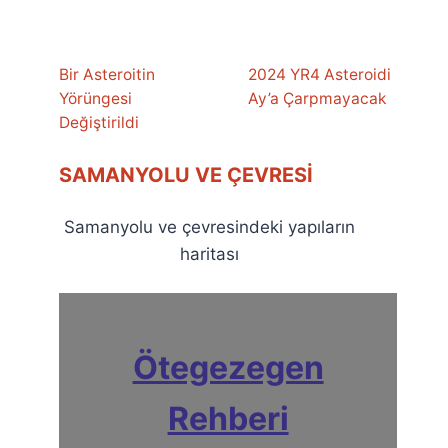
Bir Asteroitin
2024 YR4 Asteroidi
Yörüngesi
Ay’a Çarpmayacak
Değiştirildi
SAMANYOLU VE ÇEVRESI
Samanyolu ve çevresindeki yapıların
haritası
Ötegezegen
Rehberi