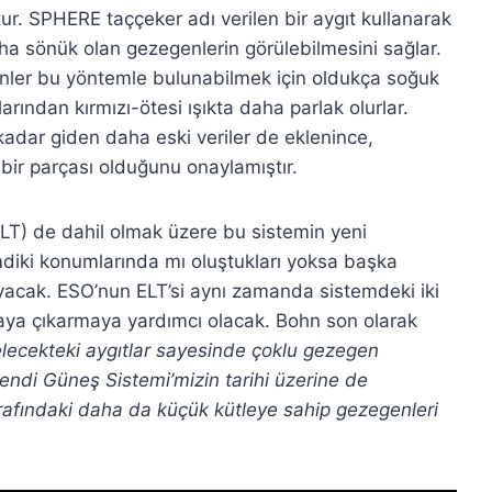
r. SPHERE taççeker adı verilen bir aygıt kullanarak
aha sönük olan gezegenlerin görülebilmesini sağlar.
nler bu yöntemle bulunabilmek için oldukça soğuk
rından kırmızı-ötesi ışıkta daha parlak olurlar.
kadar giden daha eski veriler de eklenince,
 bir parçası olduğunu onaylamıştır.
LT) de dahil olmak üzere bu sistemin yeni
mdiki konumlarında mı oluştukları yoksa başka
layacak. ESO’nun ELT’si aynı zamanda sistemdeki iki
taya çıkarmaya yardımcı olacak. Bohn son olarak
gelecekteki aygıtlar sayesinde çoklu gezegen
kendi Güneş Sistemi’mizin tarihi üzerine de
etrafındaki daha da küçük kütleye sahip gezegenleri