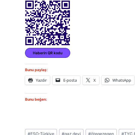
Haberin QR kodu
Bunu paylaş:
Yazdır
E-posta
X
WhatsApp
Bunu beğen:
Post
#
ESO-Türkiye
#
gaz devi
#
ötegezegen
#
TYC 