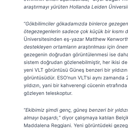
araştırmayı yürüten Hollanda Leiden Ünivers
“
Gökbilimciler gökadamızda binlerce gezegeni 
ötegezegenlerin sadece çok küçük bir kısmı d
Üniversitesinden eş-yazar Matthew Kenworth 
destekleyen ortamların araştırılması için önem
gezegenin doğrudan görüntülenmesi ise daha 
sistem doğrudan gözlenebilmiştir, her ikisi de
yeni VLT görüntüsü Güneş benzeri bir yıldızın
görüntüsüdür. ESO’nun VLT’si aynı zamanda 200
yıldızın, yani bir kahverengi cücenin etrafında
gözleyen teleskoptur.
“
Ekibimiz şimdi genç, güneş benzeri bir yıldızın
almayı başardı,
” diyor çalışmaya katılan Bel
Maddalena Reggiani. Yeni görüntüdeki gezegenl