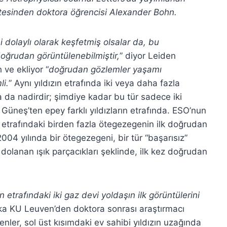
itesinden doktora öğrencisi Alexander Bohn.
dolaylı olarak keşfetmiş olsalar da, bu
oğrudan görüntülenebilmiştir,
” diyor Leiden
ve ekliyor “
doğrudan gözlemler yaşamı
li.
” Aynı yıldızın etrafında iki veya daha fazla
da nadirdir; şimdiye kadar bu tür sadece iki
 Güneş’ten epey farklı yıldızların etrafında. ESO’nun
 etrafındaki birden fazla ötegezegenin ilk doğrudan
4 yılında bir ötegezegeni, bir tür “başarısız”
 dolanan ışık parçacıkları şeklinde, ilk kez doğrudan
 etrafındaki iki gaz devi yoldaşın ilk görüntülerini
çika KU Leuven’den doktora sonrası araştırmacı
er, sol üst kısımdaki ev sahibi yıldızın uzağında