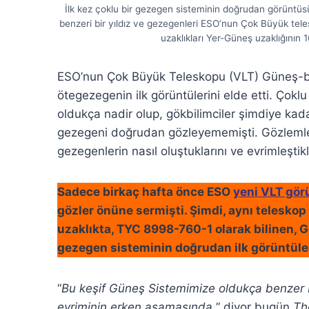
İlk kez çoklu bir gezegen sisteminin doğrudan görüntüsü
benzeri bir yıldız ve gezegenleri ESO’nun Çok Büyük teles
uzaklıkları Yer-Güneş uzaklığının 
ESO’nun Çok Büyük Teleskopu (VLT) Güneş-benz
ötegezegenin ilk görüntülerini elde etti. Çokl
oldukça nadir olup, gökbilimciler şimdiye kada
gezegeni doğrudan gözleyememişti. Gözlemler 
gezegenlerin nasıl oluştuklarını ve evrimleştik
Sadece birkaç hafta önce ESO
yeni VLT gör
gözler önüne sermişti. Şimdi, aynı teleskop v
uzaklıkta, TYC 8998-760-1 olarak bilinen, G
gezegen sisteminin doğrudan ilk görüntüleri
“
Bu keşif Güneş Sistemimize oldukça benzer bi
evriminin erken aşamasında,
” diyor bugün
Th