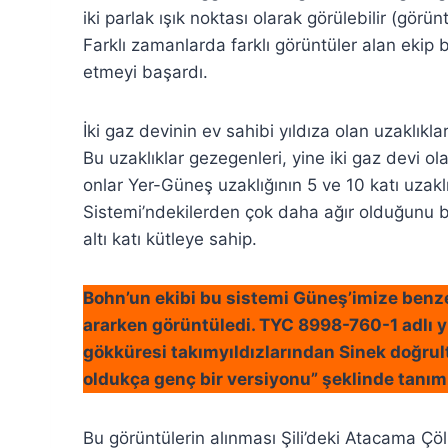
iki parlak ışık noktası olarak görülebilir (gör
Farklı zamanlarda farklı görüntüler alan ekip 
etmeyi başardı.
İki gaz devinin ev sahibi yıldıza olan uzaklıkl
Bu uzaklıklar gezegenleri, yine iki gaz devi ol
onlar Yer-Güneş uzaklığının 5 ve 10 katı uzakl
Sistemi’ndekilerden çok daha ağır olduğunu buld
altı katı kütleye sahip.
Bohn’un ekibi bu sistemi Güneş’imize benzer
ararken görüntüledi. TYC 8998-760-1 adlı y
gökküresi takımyıldızlarından Sinek doğru
oldukça genç bir versiyonu” şeklinde tanıml
Bu görüntülerin alınması Şili’deki Atacama 