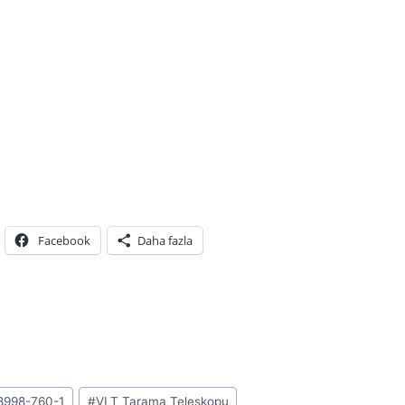
Facebook
Daha fazla
8998-760-1
#
VLT Tarama Teleskopu