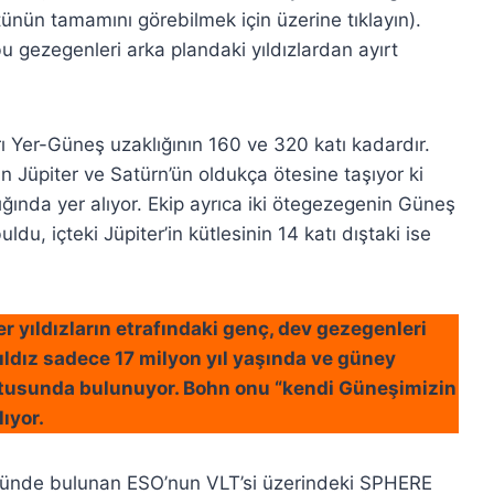
üntünün tamamını görebilmek için üzerine tıklayın).
bu gezegenleri arka plandaki yıldızlardan ayırt
arı Yer-Güneş uzaklığının 160 ve 320 katı kadardır.
an Jüpiter ve Satürn’ün oldukça ötesine taşıyor ki
ığında yer alıyor. Ekip ayrıca iki ötegezegenin Güneş
u, içteki Jüpiter’in kütlesinin 14 katı dıştaki ise
 yıldızların etrafındaki genç, dev gezegenleri
ıldız sadece 17 milyon yıl yaşında ve güney
ltusunda bulunuyor. Bohn onu “kendi Güneşimizin
ıyor.
Çölünde bulunan ESO’nun VLT’si üzerindeki SPHERE