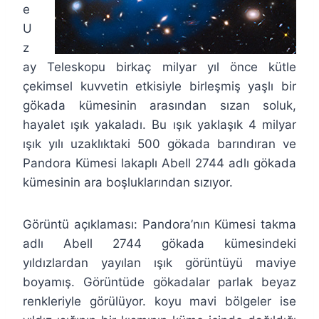
e
U
z
ay Teleskopu birkaç milyar yıl önce kütle
çekimsel kuvvetin etkisiyle birleşmiş yaşlı bir
gökada kümesinin arasından sızan soluk,
hayalet ışık yakaladı. Bu ışık yaklaşık 4 milyar
ışık yılı uzaklıktaki 500 gökada barındıran ve
Pandora Kümesi lakaplı Abell 2744 adlı gökada
kümesinin ara boşluklarından sızıyor.
Görüntü açıklaması: Pandora’nın Kümesi takma
adlı Abell 2744 gökada kümesindeki
yıldızlardan yayılan ışık görüntüyü maviye
boyamış. Görüntüde gökadalar parlak beyaz
renkleriyle görülüyor. koyu mavi bölgeler ise