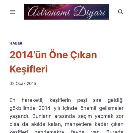
Skip
to
content
HABER
2014’ün Öne Çıkan
Keşifleri
By
02 Ocak 2015
Ümit
Fuat
En hareketli, keşiflerin peşi sıra geldiği
Özyar
gökbilimde 2014 yılı içinde önemli gelişmeler
yaşandı. Bunların arasında seçim yapmak zor
olsa da akılda kalan, manşetlere kadar çıkan
keşifleri hatırlamakta fayda var. Burada