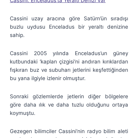
Cassini: Enceladus’ta Yeraltı Denizi Var
Cassini uzay aracına göre Satürn’ün sıradışı
buzlu uydusu Enceladus bir yeraltı denizine
sahip.
Cassini 2005 yılında Enceladus’un güney
kutbundaki ‘kaplan çizgisi’ni andıran kırıklardan
fışkıran buz ve subuharı jetlerini keşfettiğinden
bu yana ilgiyle izlenir olmuştur.
Sonraki gözlemlerde jetlerin diğer bölgelere
göre daha ılık ve daha tuzlu olduğunu ortaya
koymuştu.
Gezegen bilimciler Cassini’nin radyo bilim aleti