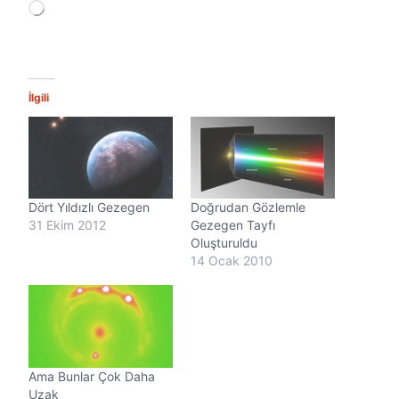
Y
ü
k
l
e
n
İlgili
i
y
o
r
.
.
Dört Yıldızlı Gezegen
Doğrudan Gözlemle
.
31 Ekim 2012
Gezegen Tayfı
Oluşturuldu
14 Ocak 2010
Ama Bunlar Çok Daha
Uzak