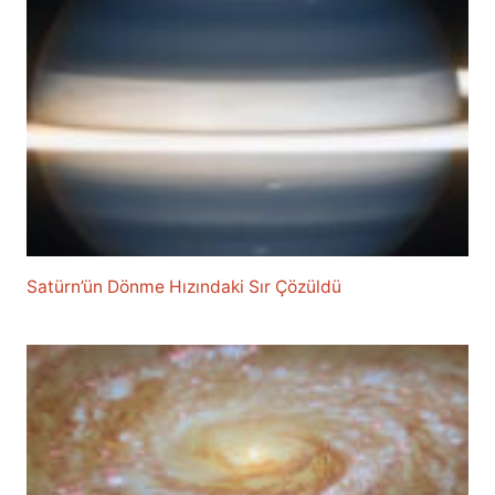
Satürn’ün Dönme Hızındaki Sır Çözüldü