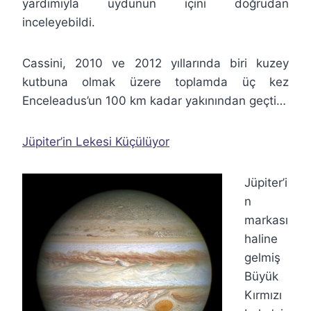
yardımıyla uydunun içini doğrudan
inceleyebildi.
Cassini, 2010 ve 2012 yıllarında biri kuzey
kutbuna olmak üzere toplamda üç kez
Enceleadus’un 100 km kadar yakınından geçti…
Jüpiter’in Lekesi Küçülüyor
Jüpiter’i
n
markası
haline
gelmiş
Büyük
Kırmızı