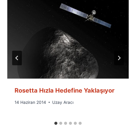
Rosetta Hızla Hedefine Yaklaşıyor
By
14 Haziran 2014
Uzay Aracı
Ümit
Fuat
Özyar