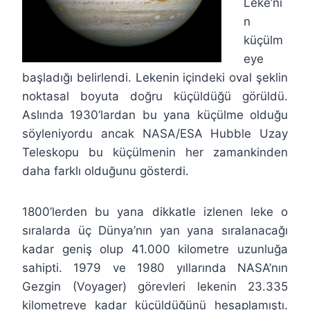
Leke’ni
n
küçülm
eye
başladığı belirlendi. Lekenin içindeki oval şeklin
noktasal boyuta doğru küçüldüğü görüldü.
Aslında 1930’lardan bu yana küçülme olduğu
söyleniyordu ancak NASA/ESA Hubble Uzay
Teleskopu bu küçülmenin her zamankinden
daha farklı olduğunu gösterdi.
1800’lerden bu yana dikkatle izlenen leke o
sıralarda üç Dünya’nın yan yana sıralanacağı
kadar geniş olup 41.000 kilometre uzunluğa
sahipti. 1979 ve 1980 yıllarında NASA’nın
Gezgin (Voyager) görevleri lekenin 23.335
kilometreye kadar küçüldüğünü hesaplamıştı.