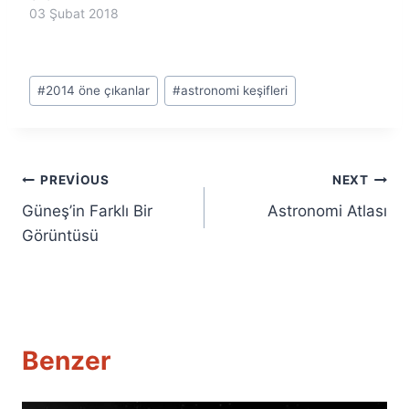
03 Şubat 2018
Post
#
2014 öne çıkanlar
#
astronomi keşifleri
Tags:
Yazı
PREVIOUS
NEXT
Güneş’in Farklı Bir
Astronomi Atlası
gezinmesi
Görüntüsü
Benzer