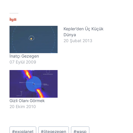
k
l
e
n
İlgili
i
Kepler’den Üç Küçük
y
o
Dünya
r
20 Şubat 2013
.
.
İnatçı Gezegen
.
07 Eylül 2009
Gizli Olanı Görmek
20 Ekim 2010
Post
#
exoplanet
#
ötegezegen
#
wasp