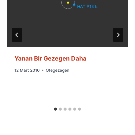
Yanan Bir Gezegen Daha
By
12 Mart 2010
Ötegezegen
Ümit
Fuat
Özyar