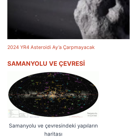
2024 YR4 Asteroidi Ay’a Çarpmayacak
SAMANYOLU VE ÇEVRESI
Samanyolu ve çevresindeki yapıların
haritası