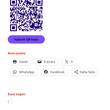
Haberin QR kodu
Bunu paylaş:
Yazdır
E-posta
X
WhatsApp
Facebook
Daha fazla
Bunu beğen:
Y
ü