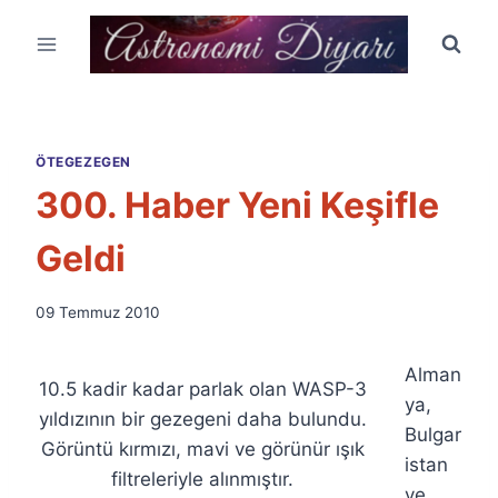
Skip
to
content
ÖTEGEZEGEN
300. Haber Yeni Keşifle
Geldi
By
09 Temmuz 2010
Ümit
Fuat
Alman
Özyar
10.5 kadir kadar parlak olan WASP-3
ya,
yıldızının bir gezegeni daha bulundu.
Bulgar
Görüntü kırmızı, mavi ve görünür ışık
istan
filtreleriyle alınmıştır.
ve