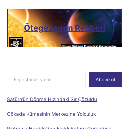
Ötegezegen Rehberi
E-postanızı yazın…
Abone ol
Satürn’ün Dönme Hızındaki Sır Çözüldü
Gökada Kümesinin Merkezine Yolculuk
Webb ve Hubble’dan Farklı Satürn Görüntüsü