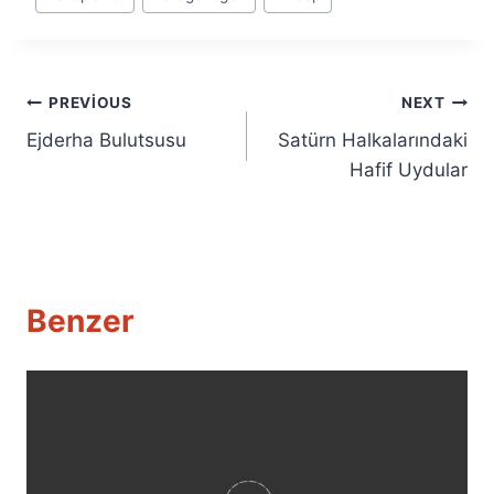
Tags:
Yazı
PREVIOUS
NEXT
Ejderha Bulutsusu
Satürn Halkalarındaki
gezinmesi
Hafif Uydular
Benzer