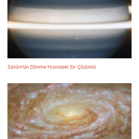
Satürn’ün Dönme Hızındaki Sır Çözüldü