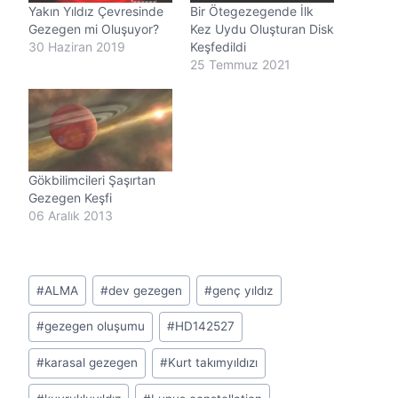
Yakın Yıldız Çevresinde
Bir Ötegezegende İlk
.
Gezegen mi Oluşuyor?
Kez Uydu Oluşturan Disk
30 Haziran 2019
Keşfedildi
25 Temmuz 2021
Gökbilimcileri Şaşırtan
Gezegen Keşfi
06 Aralık 2013
Post
#
ALMA
#
dev gezegen
#
genç yıldız
Tags:
#
gezegen oluşumu
#
HD142527
#
karasal gezegen
#
Kurt takımyıldızı