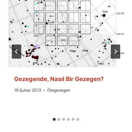
Gezegende, Nasıl Bir Gezegen?
By
19 Şubat 2013
Ötegezegen
Ümit
Fuat
Özyar