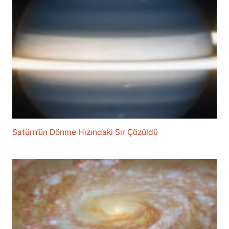
Satürn’ün Dönme Hızındaki Sır Çözüldü