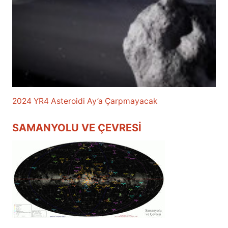
2024 YR4 Asteroidi Ay’a Çarpmayacak
SAMANYOLU VE ÇEVRESI