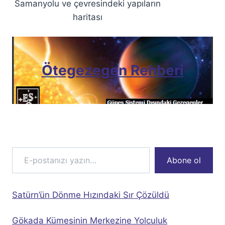
Samanyolu ve çevresindeki yapıların
haritası
Ötegezegen Rehberi
E-postanızı yazın…
Abone ol
Satürn’ün Dönme Hızındaki Sır Çözüldü
Gökada Kümesinin Merkezine Yolculuk