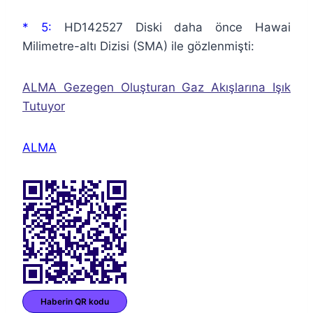
* 5:
HD142527 Diski daha önce Hawai
Milimetre-altı Dizisi (SMA) ile gözlenmişti:
ALMA Gezegen Oluşturan Gaz Akışlarına Işık
Tutuyor
ALMA
Haberin QR kodu