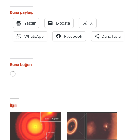
Bunu paylaş:
Yazdır
E-posta
X
WhatsApp
Facebook
Daha fazla
Bunu beğen:
Y
ü
k
l
e
n
İlgili
i
y
o
r
.
.