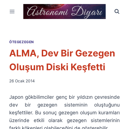
Skip
to
content
ÖTEGEZEGEN
ALMA, Dev Bir Gezegen
Oluşum Diski Keşfetti
By
26 Ocak 2014
Ümit
Fuat
Japon gökbilimciler genç bir yıldızın çevresinde
Özyar
dev bir gezegen sisteminin oluştuğunu
keşfettiler. Bu sonuç gezegen oluşum kuramları
üzerinde etkili olarak gezegen sistemlerinin
farklı kökenleri olabileceğini de gösterebilir.