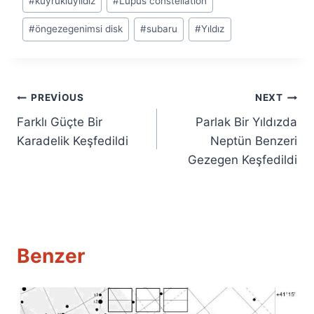
#
kuyrukluyıldız
#
Lupus constellation
#
öngezegenimsi disk
#
subaru
#
Yıldız
Yazı
PREVIOUS
NEXT
Farklı Güçte Bir
Parlak Bir Yıldızda
gezinmesi
Karadelik Keşfedildi
Neptün Benzeri
Gezegen Keşfedildi
Benzer