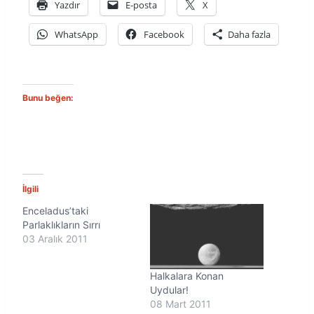
Yazdır
E-posta
X
WhatsApp
Facebook
Daha fazla
Bunu beğen:
İlgili
Enceladus’taki
Parlaklıkların Sırrı
03 Aralık 2011
Halkalara Konan
Uydular!
08 Mart 2011