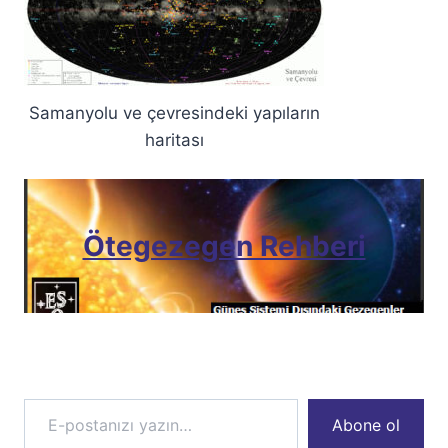
Samanyolu ve çevresindeki yapıların
haritası
Ötegezegen Rehberi
E-postanızı yazın…
Abone ol