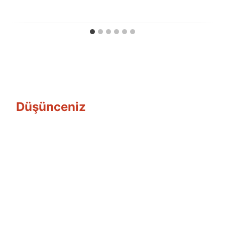
Fuat
Özyar
Düşünceniz