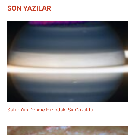
SON YAZILAR
Satürn’ün Dönme Hızındaki Sır Çözüldü