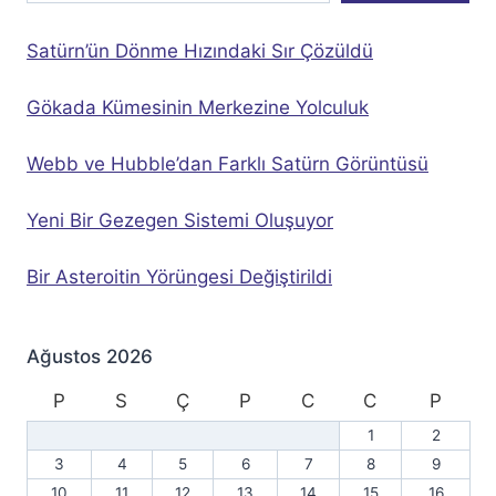
Satürn’ün Dönme Hızındaki Sır Çözüldü
Gökada Kümesinin Merkezine Yolculuk
Webb ve Hubble’dan Farklı Satürn Görüntüsü
Yeni Bir Gezegen Sistemi Oluşuyor
Bir Asteroitin Yörüngesi Değiştirildi
Ağustos 2026
P
S
Ç
P
C
C
P
1
2
3
4
5
6
7
8
9
10
11
12
13
14
15
16