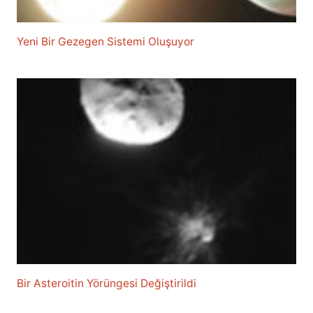
Yeni Bir Gezegen Sistemi Oluşuyor
Bir Asteroitin Yörüngesi Değiştirildi