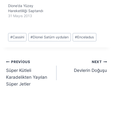
Dione’da Yüzey
Hareketliliği Saptandı
31 Mayıs 2013
Post
#
Cassini
#
Dionei Satürn uyduları
#
Enceladus
Tags:
Yazı
PREVIOUS
NEXT
Süper Kütleli
Devlerin Doğuşu
gezinmesi
Karadelikten Yayılan
Süper Jetler