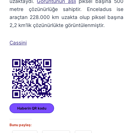
uzaktaydı.
Görüntünün aslı
piksel başına 500
metre çözünürlüğe sahiptir. Enceladus ise
araçtan 228.000 km uzakta olup piksel başına
2,2 km’lik çözünürlükte görüntülenmiştir.
Cassini
Haberin QR kodu
Bunu paylaş: