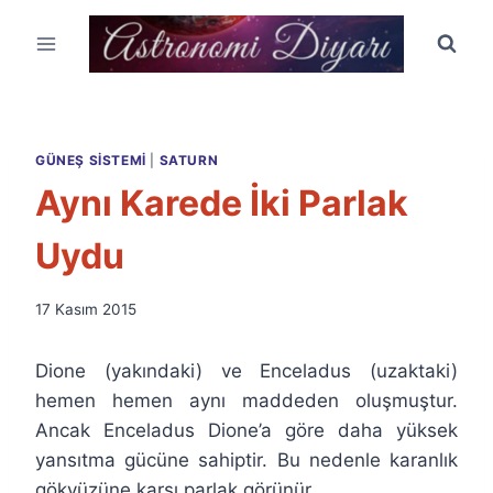
Skip
to
content
GÜNEŞ SISTEMI
|
SATURN
Aynı Karede İki Parlak
Uydu
By
17 Kasım 2015
Ümit
Fuat
Dione (yakındaki) ve Enceladus (uzaktaki)
Özyar
hemen hemen aynı maddeden oluşmuştur.
Ancak Enceladus Dione’a göre daha yüksek
yansıtma gücüne sahiptir. Bu nedenle karanlık
gökyüzüne karşı parlak görünür.