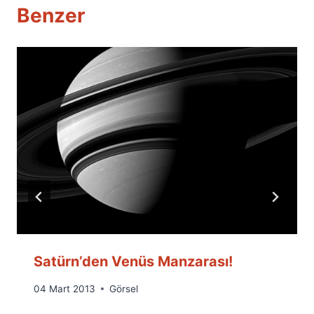
Benzer
Satürn’den Venüs Manzarası!
By
04 Mart 2013
Görsel
Ümit