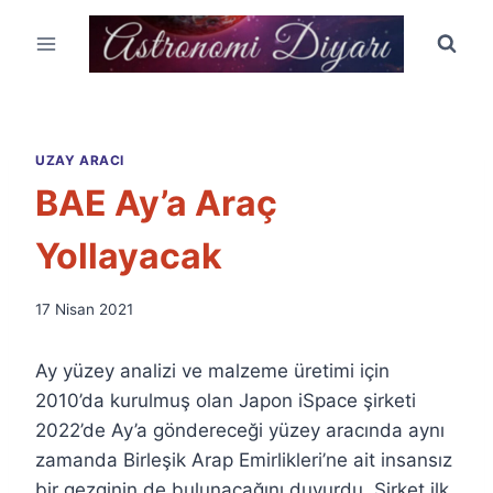
Skip
to
content
UZAY ARACI
BAE Ay’a Araç
Yollayacak
By
17 Nisan 2021
Ümit
Fuat
Ay yüzey analizi ve malzeme üretimi için
Özyar
2010’da kurulmuş olan Japon iSpace şirketi
2022’de Ay’a göndereceği yüzey aracında aynı
zamanda Birleşik Arap Emirlikleri’ne ait insansız
bir gezginin de bulunacağını duyurdu. Şirket ilk