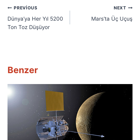
Yazı
PREVIOUS
NEXT
Dünya’ya Her Yıl 5200
Mars’ta Üç Uçuş
gezinmesi
Ton Toz Düşüyor
Benzer