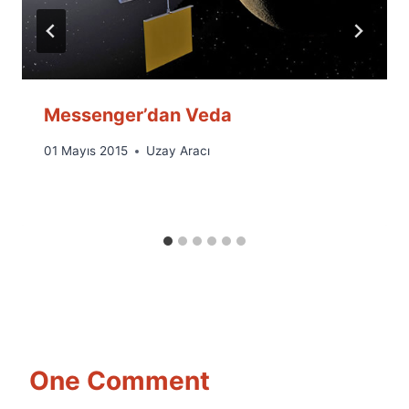
Messenger’dan Veda
By
01 Mayıs 2015
Uzay Aracı
Ümit
Fuat
Özyar
One Comment