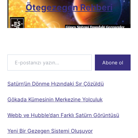
Ötegezegen Rehberi
E-postanızı yazın…
Abone ol
Satürn’ün Dönme Hızındaki Sır Çözüldü
Gökada Kümesinin Merkezine Yolculuk
Webb ve Hubble’dan Farklı Satürn Görüntüsü
Yeni Bir Gezegen Sistemi Oluşuyor