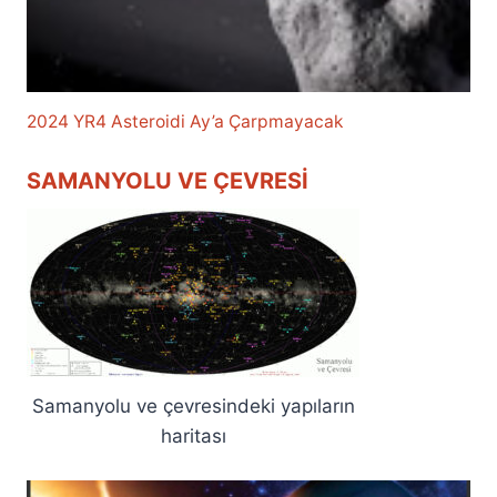
2024 YR4 Asteroidi Ay’a Çarpmayacak
SAMANYOLU VE ÇEVRESI
Samanyolu ve çevresindeki yapıların
haritası