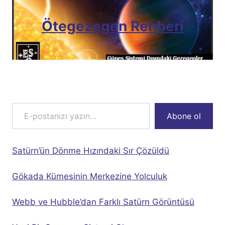
Ötegezegen Rehberi
E-postanızı yazın…
Abone ol
Satürn’ün Dönme Hızındaki Sır Çözüldü
Gökada Kümesinin Merkezine Yolculuk
Webb ve Hubble’dan Farklı Satürn Görüntüsü