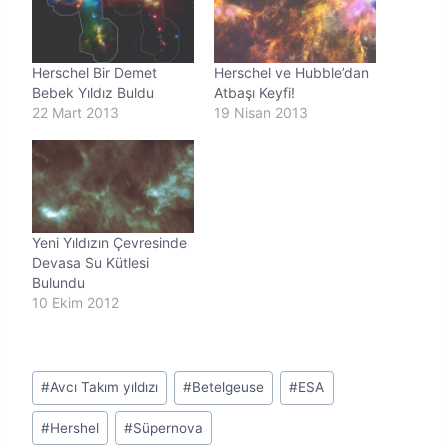
Herschel Bir Demet
Herschel ve Hubble’dan
Bebek Yıldız Buldu
Atbaşı Keyfi!
22 Mart 2013
19 Nisan 2013
Yeni Yıldızın Çevresinde
Devasa Su Kütlesi
Bulundu
10 Ekim 2012
Post
#
Avcı Takım yıldızı
#
Betelgeuse
#
ESA
Tags:
#
Hershel
#
Süpernova