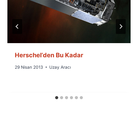
Herschel’den Bu Kadar
By
29 Nisan 2013
Uzay Aracı
Ümit
Fuat
Özyar