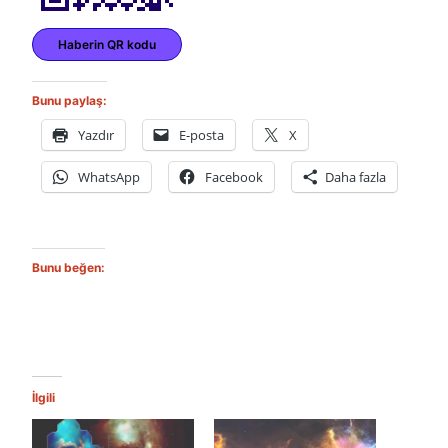
Haberin QR kodu
Bunu paylaş:
Yazdır
E-posta
X
WhatsApp
Facebook
Daha fazla
Bunu beğen:
İlgili