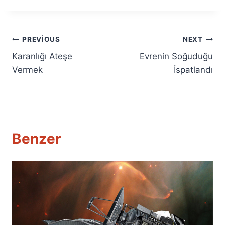
Yazı
PREVIOUS
NEXT
Karanlığı Ateşe
Evrenin Soğuduğu
gezinmesi
Vermek
İspatlandı
Benzer