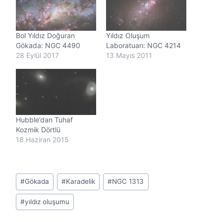
r
.
.
Bol Yıldız Doğuran
Yıldız Oluşum
.
Gökada: NGC 4490
Laboratuarı: NGC 4214
28 Eylül 2017
13 Mayıs 2011
Hubble’dan Tuhaf
Kozmik Dörtlü
18 Haziran 2015
Post
#
Gökada
#
Karadelik
#
NGC 1313
Tags:
#
yıldız oluşumu