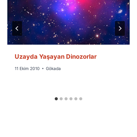
Uzayda Yaşayan Dinozorlar
By
11 Ekim 2010
Gökada
Ümit
Fuat
Özyar