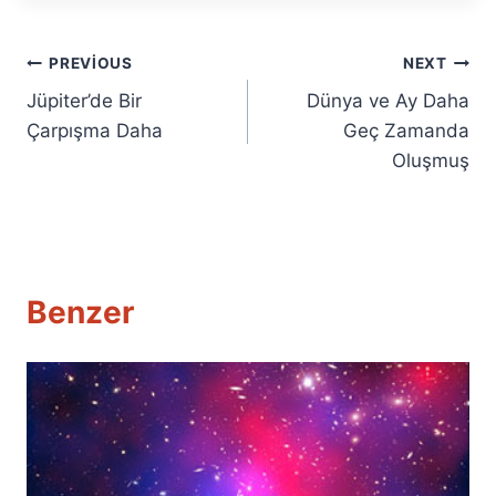
Yazı
PREVIOUS
NEXT
Jüpiter’de Bir
Dünya ve Ay Daha
gezinmesi
Çarpışma Daha
Geç Zamanda
Oluşmuş
Benzer