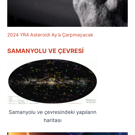
2024 YR4 Asteroidi Ay’a Çarpmayacak
SAMANYOLU VE ÇEVRESI
Samanyolu ve çevresindeki yapıların
haritası