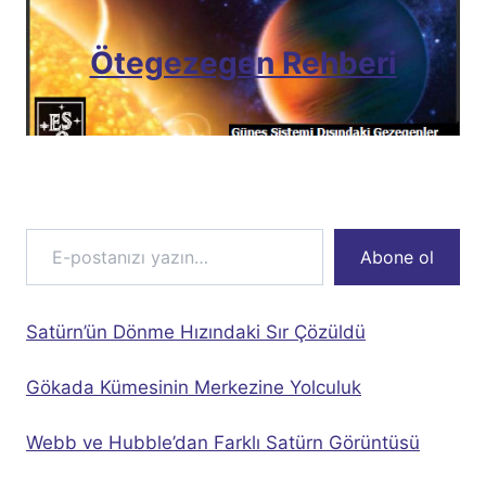
Ötegezegen Rehberi
E-postanızı yazın…
Abone ol
Satürn’ün Dönme Hızındaki Sır Çözüldü
Gökada Kümesinin Merkezine Yolculuk
Webb ve Hubble’dan Farklı Satürn Görüntüsü