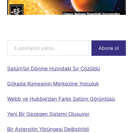
E-postanızı yazın…
Abone ol
Satürn’ün Dönme Hızındaki Sır Çözüldü
Gökada Kümesinin Merkezine Yolculuk
Webb ve Hubble’dan Farklı Satürn Görüntüsü
Yeni Bir Gezegen Sistemi Oluşuyor
Bir Asteroitin Yörüngesi Değiştirildi