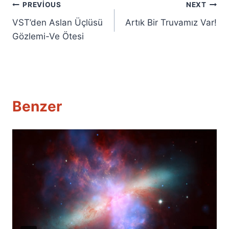
Yazı
PREVIOUS
NEXT
VST’den Aslan Üçlüsü
Artık Bir Truvamız Var!
gezinmesi
Gözlemi-Ve Ötesi
Benzer