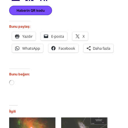
Haberin QR kodu
Bunu paylaş:
Yazdır
E-posta
X
WhatsApp
Facebook
Daha fazla
Bunu beğen:
Y
ü
k
l
e
n
İlgili
i
y
o