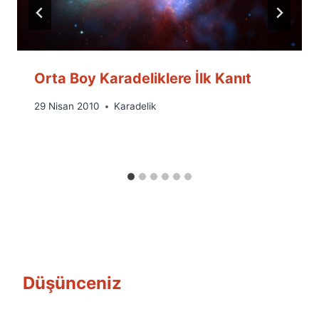
Orta Boy Karadeliklere İlk Kanıt
By
29 Nisan 2010
Karadelik
Ümit
Fuat
Özyar
Düşünceniz