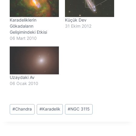
r
.
.
Karadeliklerin
Küçük Dev
.
Gökadaların
31 Ekim 2012
Gelişimindeki Etkisi
06 Mart 2010
Uzaydaki Av
06 Ocak 2010
Post
#
Chandra
#
Karadelik
#
NGC 3115
Tags: