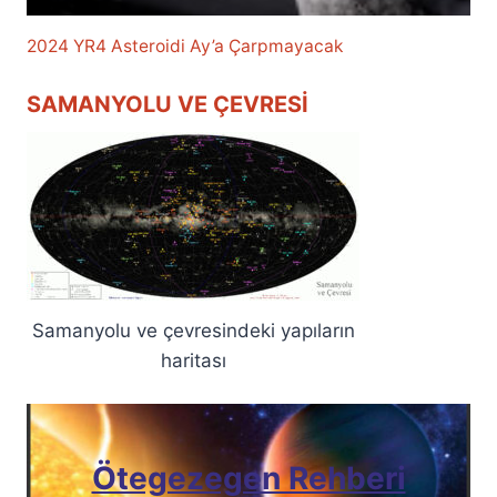
2024 YR4 Asteroidi Ay’a Çarpmayacak
SAMANYOLU VE ÇEVRESI
Samanyolu ve çevresindeki yapıların
haritası
Ötegezegen Rehberi