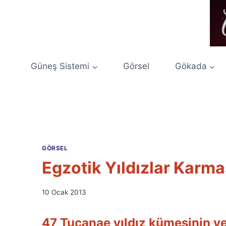
Skip
to
content
Güneş Sistemi
Görsel
Gökada
GÖRSEL
Egzotik Yıldızlar Karma
By
10 Ocak 2013
Ümit
Fuat
47 Tucanae yıldız kümesinin ye
Özyar