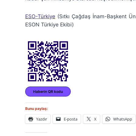
ESO-Türkiye
(Sıtkı Çağdaş İnam-Başkent Üniv
ESON Türkiye Ekibi)
Haberin QR kodu
Bunu paylaş:
Yazdır
E-posta
X
WhatsApp