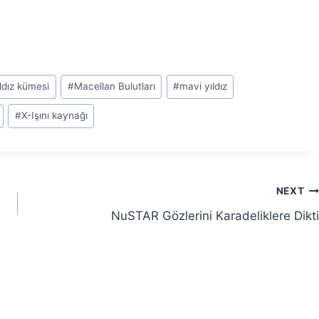
ıldız kümesi
#
Macellan Bulutları
#
mavi yıldız
#
X-Işını kaynağı
NEXT
NuSTAR Gözlerini Karadeliklere Dikti