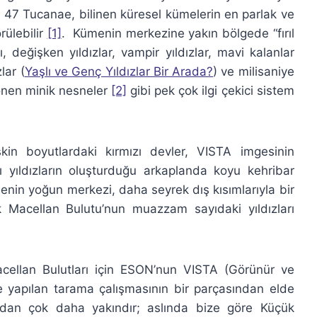
n 47 Tucanae, bilinen küresel kümelerin en parlak ve
rülebilir
[1]
. Kümenin merkezine yakın bölgede “fırıl
rı, değişken yıldızlar, vampir yıldızlar, mavi kalanlar
lar (
Yaşlı ve Genç Yıldızlar Bir Arada?
) ve milisaniye
önen minik nesneler
[2]
gibi pek çok ilgi çekici sistem
şkin boyutlardaki kırmızı devler, VISTA imgesinin
ı yıldızların oluşturduğu arkaplanda koyu kehribar
ümenin yoğun merkezi, daha seyrek dış kısımlarıyla bir
k Macellan Bulutu’nun muazzam sayıdaki yıldızları
cellan Bulutları için ESON’nun VISTA (Görünür ve
le yapılan tarama çalışmasının bir parçasından elde
’ndan çok daha yakındır; aslında bize göre Küçük