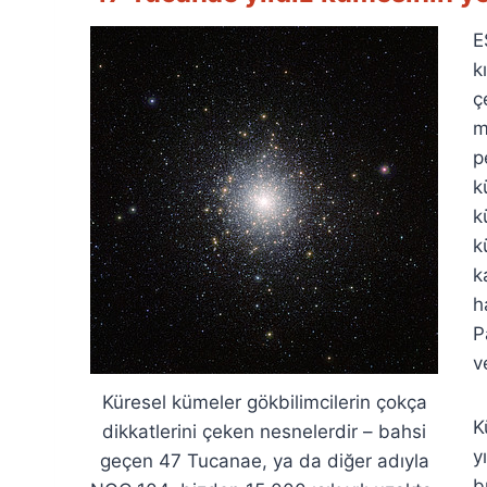
E
k
ç
m
p
k
k
k
k
h
P
v
Küresel kümeler gökbilimcilerin çokça
K
dikkatlerini çeken nesnelerdir – bahsi
y
geçen 47 Tucanae, ya da diğer adıyla
b