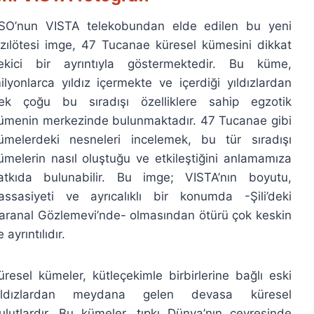
SO’nun VISTA telekobundan elde edilen bu yeni
ızılötesi imge, 47 Tucanae küresel kümesini dikkat
ekici bir ayrıntıyla göstermektedir. Bu küme,
ilyonlarca yıldız içermekte ve içerdiği yıldızlardan
ek çoğu bu sıradışı özelliklere sahip egzotik
ümenin merkezinde bulunmaktadır. 47 Tucanae gibi
ümelerdeki nesneleri incelemek, bu tür sıradışı
ümelerin nasıl oluştuğu ve etkileştiğini anlamamıza
atkıda bulunabilir. Bu imge; VISTA’nın boyutu,
assasiyeti ve ayrıcalıklı bir konumda -Şili’deki
aranal Gözlemevi’nde- olmasından ötürü çok keskin
e ayrıntılıdır.
üresel kümeler, kütleçekimle birbirlerine bağlı eski
ıldızlardan meydana gelen devasa küresel
ulutlardır. Bu kümeler, tıpkı Dünya’nın çevresinde