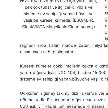
NGC 104; bizden 15 000 ışık yılı uzakta,
d
pek çok tuhaf ve ilgi çekici yıldız ve
ç
sisteme ev sahipliği yapan büyük ve
g
yaşlı bir küresel kümedir. (ESO/M.-R.
r
Cioni/VISTA Magellanic Cloud survey)
d
k
rağmen arda kalan madde zaten milyarlarc
oluşmasına sebep olmuştur.
Küresel kümeler gökbilimcilerin çokça dikka
ya da diğer adıyla NGC 104; bizden 15 000 ışı
sisteme ev sahipliği yapan büyük ve yaşlı bir
Gökkürenin güney takımyıldızı Tukan’da yer 
dönmektedir. Bir ucundan diğer ucuna uzaklığ
000 ışık yılı kadar bir mesafede olmasın