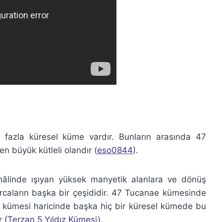
fazla küresel küme vardır. Bunların arasında 47
n büyük kütleli olandır (
eso0844
).
 hâlinde ışıyan yüksek manyetik alanlara ve dönüş
atarcaların başka bir çeşididir. 47 Tucanae kümesinde
5 kümesi haricinde başka hiç bir küresel kümede bu
 (
Terzan 5 Yıldız Kümesi
).