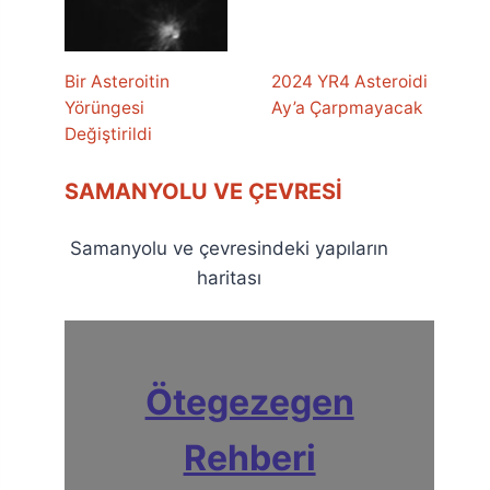
Bir Asteroitin
2024 YR4 Asteroidi
Yörüngesi
Ay’a Çarpmayacak
Değiştirildi
SAMANYOLU VE ÇEVRESI
Samanyolu ve çevresindeki yapıların
haritası
Ötegezegen
Rehberi