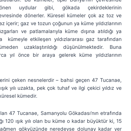
önen uydular gibi, gökada çekirdeklerinin
evresinde dönerler. Küresel kümeler çok az toz ve
az içerir; gaz ve tozun çoğunun ya küme yıldızlarının
üzgarları ve patlamalarıyla küme dışına atıldığı ya
a kümeyle etkileşen yıldızlararası gaz tarafından
ümeden uzaklaştırıldığı düşünülmektedir. Buna
a yıl önce bir araya gelerek küme yıldızlarının
tlerini çeken nesnelerdir – bahsi geçen 47 Tucanae,
k yılı uzakta, pek çok tuhaf ve ilgi çekici yıldız ve
 küresel kümedir.
alan 47 Tucanae, Samanyolu Gökadası’nın etrafında
ı 120 ışık yılı olan bu küme o kadar büyüktür ki, 15
a rağmen gökyüzünde neredeyse dolunay kadar yer