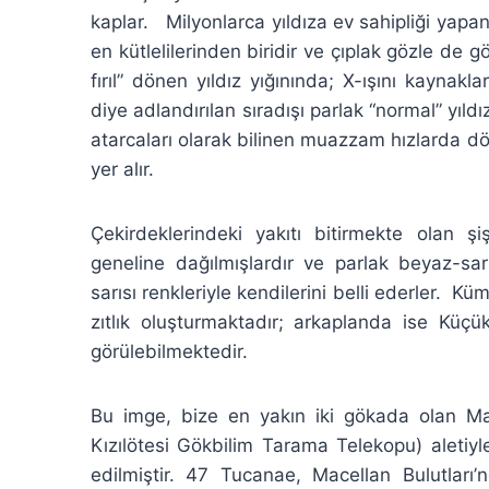
kaplar. Milyonlarca yıldıza ev sahipliği yapa
en kütlelilerinden biridir ve çıplak gözle de gö
fırıl” dönen yıldız yığınında; X-ışını kaynakla
diye adlandırılan sıradışı parlak “normal” yıldız
atarcaları olarak bilinen muazzam hızlarda d
yer alır.
Çekirdeklerindeki yakıtı bitirmekte olan şi
geneline dağılmışlardır ve parlak beyaz-sar
sarısı renkleriyle kendilerini belli ederler. K
zıtlık oluşturmaktadır; arkaplanda ise Küçü
görülebilmektedir.
Bu imge, bize en yakın iki gökada olan Ma
Kızılötesi Gökbilim Tarama Telekopu) aletiy
edilmiştir. 47 Tucanae, Macellan Bulutları