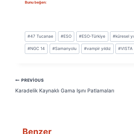
Bunu beğen:
Post
#
47 Tucanae
#
ESO
#
ESO-Türkiye
#
küresel y
Tags:
#
NGC 14
#
Samanyolu
#
vampir yıldız
#
VISTA
Yazı
PREVIOUS
Karadelik Kaynaklı Gama Işını Patlamaları
gezinmesi
Benzer