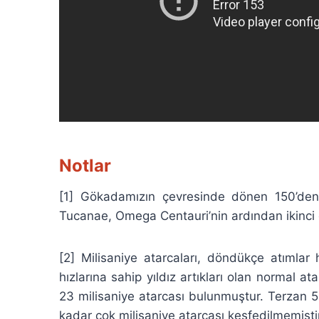
Notlar
[1] Gökadamızın çevresinde dönen 150’den 
Tucanae, Omega Centauri’nin ardından ikinci e
[2] Milisaniye atarcaları, döndükçe atımlar
hızlarına sahip yıldız artıkları olan normal 
23 milisaniye atarcası bulunmuştur. Terzan 
kadar çok milisaniye atarcası keşfedilmemiştir