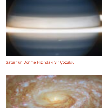
Satürn’ün Dönme Hızındaki Sır Çözüldü