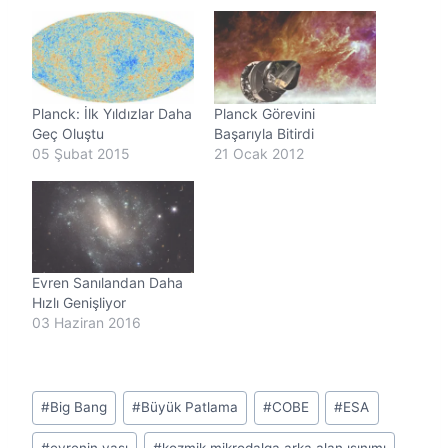
i
y
o
r
.
.
Planck: İlk Yıldızlar Daha
Planck Görevini
.
Geç Oluştu
Başarıyla Bitirdi
05 Şubat 2015
21 Ocak 2012
Evren Sanılandan Daha
Hızlı Genişliyor
03 Haziran 2016
Post
#
Big Bang
#
Büyük Patlama
#
COBE
#
ESA
Tags: