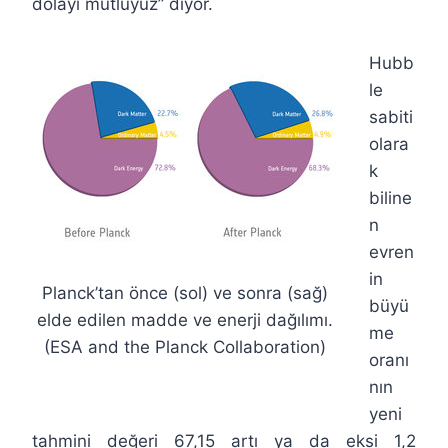
dolayı mutluyuz” diyor.
Hubb
le
sabiti
olara
k
biline
n
evren
in
Planck’tan önce (sol) ve sonra (sağ)
büyü
elde edilen madde ve enerji dağılımı.
me
(ESA and the Planck Collaboration)
oranı
nın
yeni
tahmini değeri 67,15 artı ya da eksi 1,2