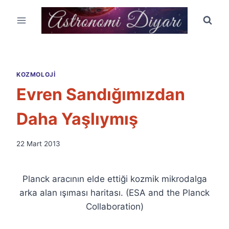
Skip
to
content
KOZMOLOJI
Evren Sandığımızdan
Daha Yaşlıymış
By
22 Mart 2013
Ümit
Fuat
Özyar
Planck aracının elde ettiği kozmik mikrodalga
arka alan ışıması haritası. (ESA and the Planck
Collaboration)