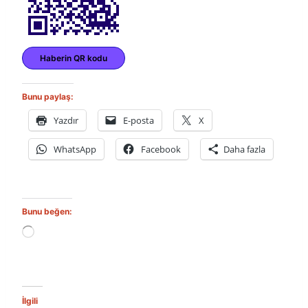
Haberin QR kodu
Bunu paylaş:
Yazdır
E-posta
X
WhatsApp
Facebook
Daha fazla
Bunu beğen:
Y
ü
k
l
e
n
İlgili