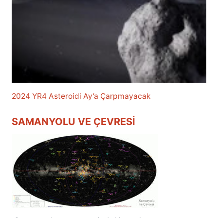
2024 YR4 Asteroidi Ay’a Çarpmayacak
SAMANYOLU VE ÇEVRESI