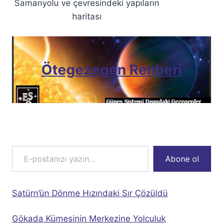
Samanyolu ve çevresindeki yapıların
haritası
Ötegezegen Rehberi
E-postanızı yazın…
Abone ol
Satürn’ün Dönme Hızındaki Sır Çözüldü
Gökada Kümesinin Merkezine Yolculuk