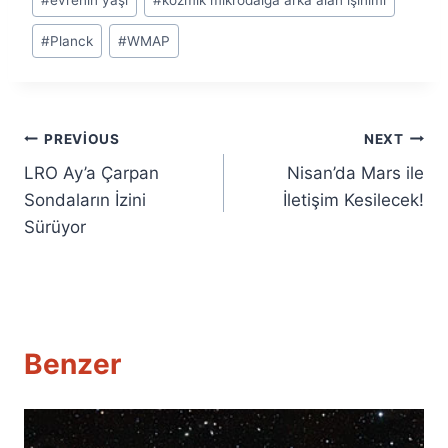
#
evrenin yaşı
#
kozmik mikrodalga arka alan ışınımı
#
Planck
#
WMAP
Yazı
PREVIOUS
NEXT
LRO Ay’a Çarpan
Nisan’da Mars ile
gezinmesi
Sondaların İzini
İletişim Kesilecek!
Sürüyor
Benzer