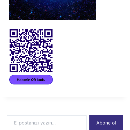
Haberin QR kodu
E-postanızı yazın…
Abone ol