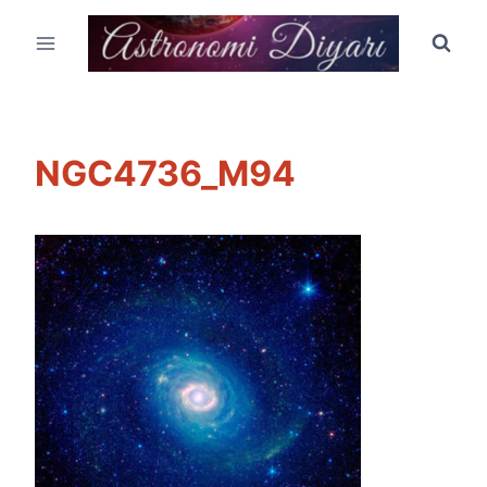
Skip
to
content
NGC4736_M94