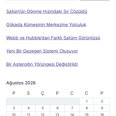
Satürn’ün Dönme Hızındaki Sır Çözüldü
Gökada Kümesinin Merkezine Yolculuk
Webb ve Hubble’dan Farklı Satürn Görüntüsü
Yeni Bir Gezegen Sistemi Oluşuyor
Bir Asteroitin Yörüngesi Değiştirildi
Ağustos 2026
P
S
Ç
P
C
C
P
1
2
3
4
5
6
7
8
9
10
11
12
13
14
15
16