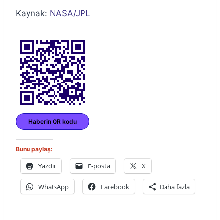
Kaynak:
NASA/JPL
Haberin QR kodu
Bunu paylaş:
Yazdır
E-posta
X
WhatsApp
Facebook
Daha fazla