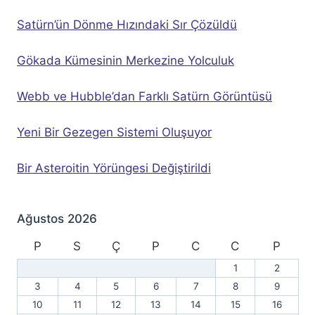
Satürn’ün Dönme Hızındaki Sır Çözüldü
Gökada Kümesinin Merkezine Yolculuk
Webb ve Hubble’dan Farklı Satürn Görüntüsü
Yeni Bir Gezegen Sistemi Oluşuyor
Bir Asteroitin Yörüngesi Değiştirildi
Ağustos 2026
P
S
Ç
P
C
C
P
1
2
3
4
5
6
7
8
9
10
11
12
13
14
15
16