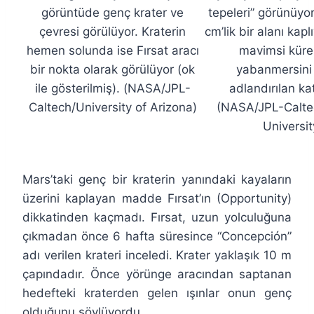
görüntüde genç krater ve
tepeleri” görünüyo
çevresi görülüyor. Kraterin
cm’lik bir alanı kapl
hemen solunda ise Fırsat aracı
mavimsi kürel
bir nokta olarak görülüyor (ok
yabanmersini 
ile gösterilmiş). (NASA/JPL-
adlandırılan ka
Caltech/University of Arizona)
(NASA/JPL-Calte
Universit
Mars’taki genç bir kraterin yanındaki kayaların
üzerini kaplayan madde Fırsat’ın (Opportunity)
dikkatinden kaçmadı. Fırsat, uzun yolculuğuna
çıkmadan önce 6 hafta süresince “Concepción”
adı verilen krateri inceledi. Krater yaklaşık 10 m
çapındadır. Önce yörünge aracından saptanan
hedefteki kraterden gelen ışınlar onun genç
olduğunu söylüyordu.