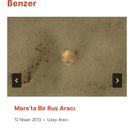
Benzer
Mars’ta Bir Rus Aracı
By
12 Nisan 2013
Uzay Aracı
Ümit
Fuat