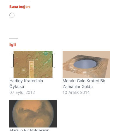
Bunu beğen:
Y
ü
k
l
e
n
İlgili
i
y
o
r
.
.
Hadley Krateri’nin
Merak: Gale Krateri Bir
.
Öyküsü
Zamanlar Göldü
07 Eylül 2012
10 Aralık 2014
Mars’ın Bir Bölgesinin