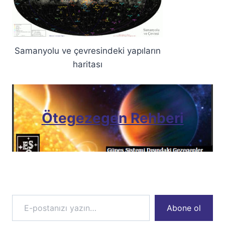
Samanyolu ve çevresindeki yapıların
haritası
Ötegezegen Rehberi
E-postanızı yazın…
Abone ol