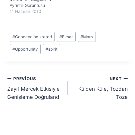
Ayrıntılı Görüntüsü
11 Haziran 2010
Post
#
Concepción krateri
#
Fırsat
#
Mars
Tags:
#
Opportunity
#
spirit
Yazı
PREVIOUS
NEXT
Zayıf Mercek Etkisiyle
Külden Küle, Tozdan
gezinmesi
Genişleme Doğrulandı
Toza