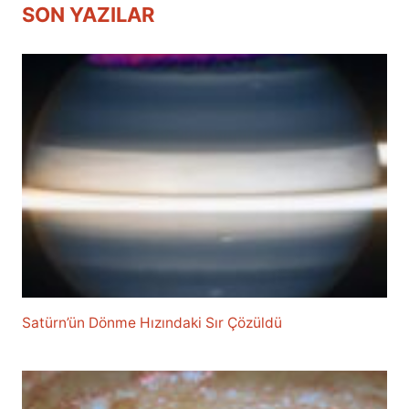
SON YAZILAR
Satürn’ün Dönme Hızındaki Sır Çözüldü