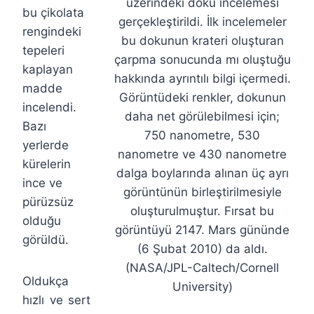
üzerindeki doku incelemesi
bu çikolata
gerçekleştirildi. İlk incelemeler
rengindeki
bu dokunun krateri oluşturan
tepeleri
çarpma sonucunda mı oluştuğu
kaplayan
hakkında ayrıntılı bilgi içermedi.
madde
Görüntüdeki renkler, dokunun
incelendi.
daha net görülebilmesi için;
Bazı
750 nanometre, 530
yerlerde
nanometre ve 430 nanometre
kürelerin
dalga boylarında alınan üç ayrı
ince ve
görüntünün birleştirilmesiyle
pürüzsüz
oluşturulmuştur. Fırsat bu
olduğu
görüntüyü 2147. Mars gününde
görüldü.
(6 Şubat 2010) da aldı.
(NASA/JPL-Caltech/Cornell
Oldukça
University)
hızlı ve sert