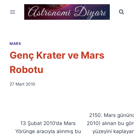
Skip
to
content
MARS
Genç Krater ve Mars
Robotu
By
27 Mart 2010
Ümit
Fuat
Özyar
2150. Mars günün
13 Şubat 2010’da Mars
2010) alınan bu gö
Yörünge aracıyla alınmış bu
yüzeyini kaplayan