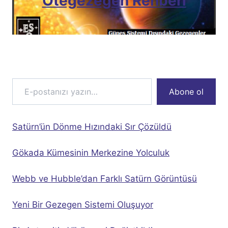
Ötegezegen Rehberi
E-postanızı yazın…
Abone ol
Satürn’ün Dönme Hızındaki Sır Çözüldü
Gökada Kümesinin Merkezine Yolculuk
Webb ve Hubble’dan Farklı Satürn Görüntüsü
Yeni Bir Gezegen Sistemi Oluşuyor