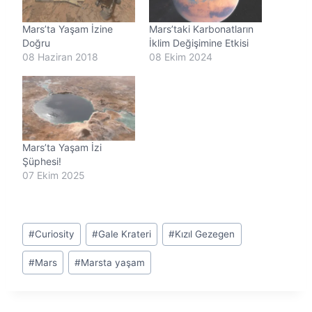
.
.
Mars’ta Yaşam İzine
Mars’taki Karbonatların
.
Doğru
İklim Değişimine Etkisi
08 Haziran 2018
08 Ekim 2024
Mars’ta Yaşam İzi
Şüphesi!
07 Ekim 2025
Post
#
Curiosity
#
Gale Krateri
#
Kızıl Gezegen
Tags:
#
Mars
#
Marsta yaşam