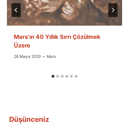
Mars’ın 40 Yıllık Sırrı Çözülmek
Üzere
By
28 Mayıs 2010
Mars
Ümit
Fuat
Özyar
Düşünceniz