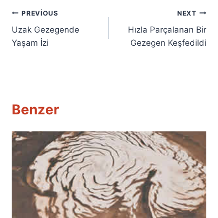
Yazı
PREVIOUS
NEXT
Uzak Gezegende
Hızla Parçalanan Bir
gezinmesi
Yaşam İzi
Gezegen Keşfedildi
Benzer