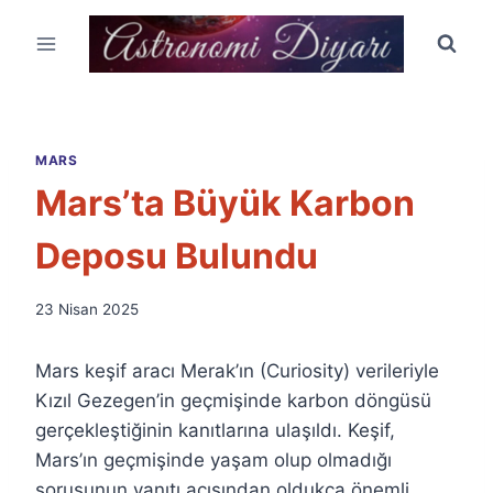
Skip
to
content
MARS
Mars’ta Büyük Karbon
Deposu Bulundu
By
23 Nisan 2025
Ümit
Fuat
Mars keşif aracı Merak’ın (Curiosity) verileriyle
Özyar
Kızıl Gezegen’in geçmişinde karbon döngüsü
gerçekleştiğinin kanıtlarına ulaşıldı. Keşif,
Mars’ın geçmişinde yaşam olup olmadığı
sorusunun yanıtı açısından oldukça önemli.