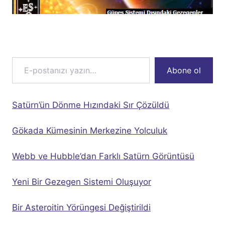
E-postanızı yazın…
Abone ol
Satürn’ün Dönme Hızındaki Sır Çözüldü
Gökada Kümesinin Merkezine Yolculuk
Webb ve Hubble’dan Farklı Satürn Görüntüsü
Yeni Bir Gezegen Sistemi Oluşuyor
Bir Asteroitin Yörüngesi Değiştirildi