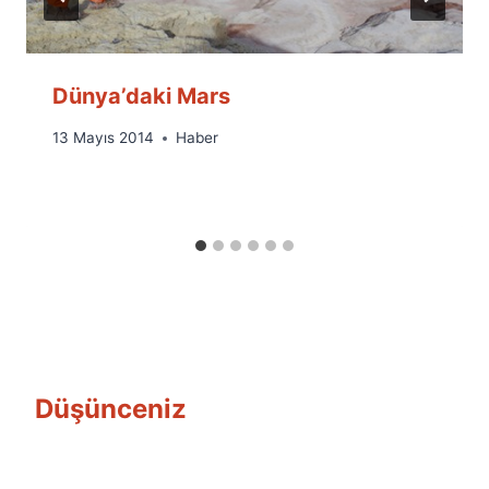
Dünya’daki Mars
By
13 Mayıs 2014
Haber
Ümit
Fuat
Özyar
Düşünceniz