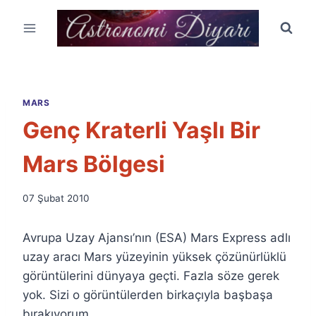
Skip
to
content
MARS
Genç Kraterli Yaşlı Bir
Mars Bölgesi
By
07 Şubat 2010
Ümit
Fuat
Avrupa Uzay Ajansı’nın (ESA) Mars Express adlı
Özyar
uzay aracı Mars yüzeyinin yüksek çözünürlüklü
görüntülerini dünyaya geçti. Fazla söze gerek
yok. Sizi o görüntülerden birkaçıyla başbaşa
bırakıyorum.