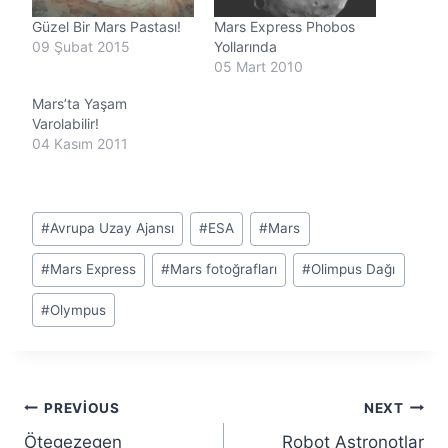
Güzel Bir Mars Pastası!
Mars Express Phobos
09 Şubat 2015
Yollarında
05 Mart 2010
Mars’ta Yaşam
Varolabilir!
04 Kasım 2011
Post
#
Avrupa Uzay Ajansı
#
ESA
#
Mars
Tags:
#
Mars Express
#
Mars fotoğrafları
#
Olimpus Dağı
#
Olympus
Yazı
PREVIOUS
NEXT
Ötegezegen
Robot Astronotlar