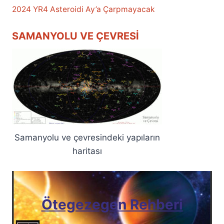
2024 YR4 Asteroidi Ay’a Çarpmayacak
SAMANYOLU VE ÇEVRESI
Samanyolu ve çevresindeki yapıların
haritası
Ötegezegen Rehberi