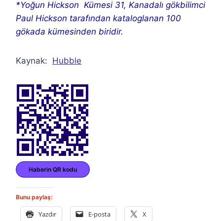
*Yoğun Hickson Kümesi 31, Kanadalı gökbilimci
Paul Hickson tarafından kataloglanan 100
gökada kümesinden biridir.
Kaynak:
Hubble
Haberin QR kodu
Bunu paylaş:
Yazdır
E-posta
X