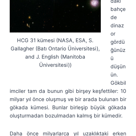
daki
bahçe
de
dinaz
or
HCG 31 kümesi (NASA, ESA, S.
gördü
Gallagher (Batı Ontario Üniversitesi),
ğünüz
and J. English (Manitoba
ü
Üniversitesi))
düşün
ün.
Gökbil
imciler tam da bunun gibi birşey keşfettiler: 10
milyar yıl önce oluşmuş ve bir arada bulunan bir
gökada kümesi. Bunlar birleşip büyük gökada
oluşturmadan bozulmadan kalmış bir kümedir.
Daha önce milyarlarca yıl uzaklıktaki erken