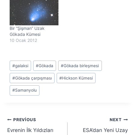
Bir “Şişman” Uzak
Gökada Kümesi
10 Ocak 2012
Post
#
galaksi
#
Gökada
#
Gökada birleşmesi
Tags:
#
Gökada çarpışması
#
Hickson Kümesi
#
Samanyolu
Yazı
PREVIOUS
NEXT
Evrenin İlk Yıldızları
ESA’dan Yeni Uzay
gezinmesi