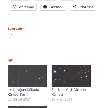
WhatsApp
Facebook
Daha fazla
Bunu beğen:
Y
ü
k
l
e
n
İlgili
i
y
o
r
.
.
İlkel, Yoğun Gökada
En Uzak Yaşlı Gökada
.
Kümesi Keşfi
Kümesi
28 Şubat 2021
10 Mart 2011