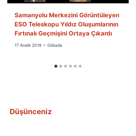
Samanyolu Merkezini Görüntüleyen
ESO Teleskopu Yıldız Oluşumlarının
Fırtınalı Geçmişini Ortaya Çıkardı
By
17 Aralık 2019
Gökada
Ümit
Fuat
Özyar
Düşünceniz