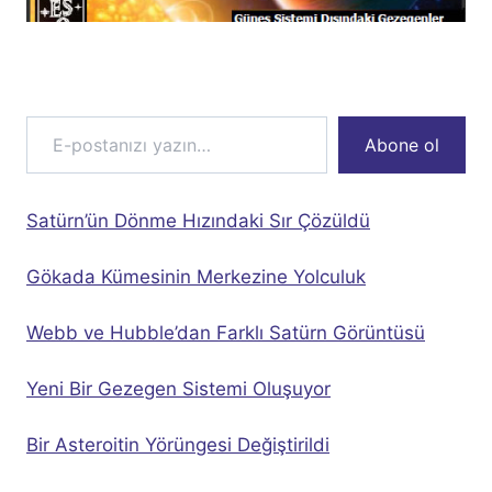
E-postanızı yazın…
Abone ol
Satürn’ün Dönme Hızındaki Sır Çözüldü
Gökada Kümesinin Merkezine Yolculuk
Webb ve Hubble’dan Farklı Satürn Görüntüsü
Yeni Bir Gezegen Sistemi Oluşuyor
Bir Asteroitin Yörüngesi Değiştirildi