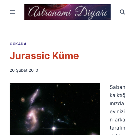
Skip
to
content
GÖKADA
Jurassic Küme
By
20 Şubat 2010
Ümit
Fuat
Sabah
Özyar
kalktığ
ınızda
evinizi
n arka
tarafın