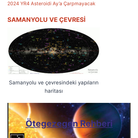
2024 YR4 Asteroidi Ay’a Çarpmayacak
SAMANYOLU VE ÇEVRESI
Samanyolu ve çevresindeki yapıların
haritası
Ötegezegen Rehberi