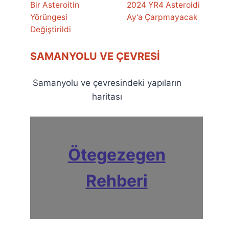
Bir Asteroitin
2024 YR4 Asteroidi
Yörüngesi
Ay’a Çarpmayacak
Değiştirildi
SAMANYOLU VE ÇEVRESI
Samanyolu ve çevresindeki yapıların
haritası
Ötegezegen
Rehberi