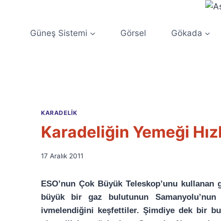
Skip
to
content
Güneş Sistemi
Görsel
Gökada
KARADELIK
Karadeliğin Yemeği Hız
By
17 Aralık 2011
Ümit
Fuat
ESO’nun Çok Büyük Teleskop’unu kullanan gö
Özyar
büyük bir gaz bulutunun Samanyolu’nun m
ivmelendiğini keşfettiler. Şimdiye dek bir b