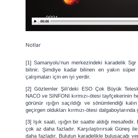
00:00
Notlar
[1] Samanyolu’nun merkezindeki karadelik Sgr A*
bilinir. Şimdiye kadar bilinen en yakın süper 
çalışmaları için en iyi yerdir.
[2] Gözlemler Şili’deki ESO Çok Büyük Telesko
NACO ve SINFONI kırmızı-ötesi tayfçekerinin her 
görünür ışığın saçıldığı ve sönümlendiği kalın
geçirgen oldukları kırmızı-ötesi dalgaboylarında 
[3] Işık saati, ışığın bir saatte aldığı mesafedi
çok az daha fazladır. Karşılaştırırsak Güneş ile
daha fazladır. Bulutun karadelikle buluşacağı ye