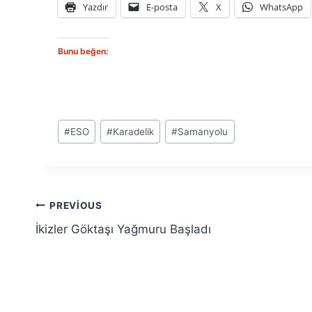
Yazdır
E-posta
X
WhatsApp
Bunu beğen:
Post
#
ESO
#
Karadelik
#
Samanyolu
Tags:
Yazı
PREVIOUS
İkizler Göktaşı Yağmuru Başladı
gezinmesi