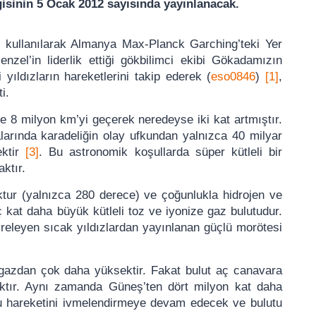
gisinin 5 Ocak 2012 sayısında yayınlanacak.
ı kullanılarak Almanya Max-Planck Garching’teki Yer
zel’in liderlik ettiği gökbilimci ekibi Gökadamızın
 yıldızların hareketlerini takip ederek (
eso
0846
)
[1]
,
i.
e 8 milyon km’yi geçerek neredeyse iki kat artmıştır.
larında karadeliğin olay ufkundan yalnızca 40 milyar
ektir
[3]
. Bu astronomik koşullarda süper kütleli bir
ktır.
tur (yalnızca 280 derece) ve çoğunlukla hidrojen ve
kat daha büyük kütleli toz ve iyonize gaz bulutudur.
releyen sıcak yıldızlardan yayınlanan güçlü morötesi
 gazdan çok daha yüksektir. Fakat bulut aç canavara
caktır. Aynı zamanda Güneş’ten dört milyon kat daha
ru hareketini ivmelendirmeye devam edecek ve bulutu