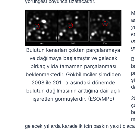
yörüngesi boyunca uzatacaktır.
M
a
y
k
b
g
Bulutun kenarları çoktan parçalanmaya
ve dağılmaya başlamıştır ve gelecek
B
birkaç yılda tamamen parçalanması
b
p
beklenmektedir. Gökbilimciler şimdiden
ş
2008 ile 2011 arasındaki dönemde
d
bulutun dağılmasının arttığına dair açık
2
işaretleri görmüşlerdir. (ESO/MPE)
ç
b
m
gelecek yıllarda karadelik için baskın yakıt olacak