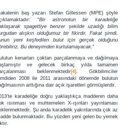
akalenin baş yazarı Stefan Gillessen (MPE) şöyle
çıklamaktadır: “
Bir astronotun bir karadeliğe
aklaşarak spagettiye benzer şekilde uzadığı bilim
urgudan alışkın olduğumuz bir fikirdir. Fakat şimdi,
unun yeni keşfedilen bulut için gerçek olduğunu
örebiliriz. Bu deneyimden kurtulamayacak.
”
ulutun kenarları çoktan parçalanmaya ve dağılmaya
aşlamıştır ve gelecek birkaç yılda tamamen
arçalanması beklenmektedir
[4]
. Gökbilimciler
imdiden 2008 ile 2011 arasındaki dönemde bulutun
ağılmasının arttığına dair açık işaretleri görmüşlerdir.
013’te karadeliğe doğru yaklaştıkça maddenin daha
ok ısınması ve muhtemelen X-ışınları yayınlaması
eklenmektedir. Şu anda karadelik yakınlarında çok az
adde bulunmaktadır. Bu yüzden yeni gelen bu yemek
tır.