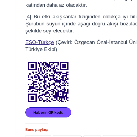
katından daha az olacaktır.
[4] Bu etki akışkanlar fiziğinden oldukça iyi bil
Şurubun suyun içinde aşağı doğru akışı bozula
şekilde seyrelecektir.
ESO-Türkçe
(Çeviri:
Özgecan Önal-
İstanbul Ün
Türkiye Ekibi)
Haberin QR kodu
Bunu paylaş: