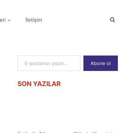
eri
İletişim
E-postanızı yazın…
Abone ol
SON YAZILAR