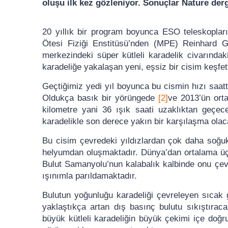
oluşu ilk kez gözleniyor. Sonuçlar Nature der
20 yıllık bir program boyunca ESO teleskoplar
Ötesi Fiziği Enstitüsü’nden (MPE) Reinhard Gen
merkezindeki süper kütleli karadelik civarındaki
karadeliğe yakalaşan yeni, eşsiz bir cisim keşfett
Geçtiğimiz yedi yıl boyunca bu cismin hızı saatt
Oldukça basık bir yörüngede
[2]
ve 2013’ün orta
kilometre yani 36 ışık saati uzaklıktan geçec
karadelikle son derece yakın bir karşılaşma olaca
Bu cisim çevredeki yıldızlardan çok daha soğuk
helyumdan oluşmaktadır. Dünya’dan ortalama üç 
Bulut Samanyolu’nun kalabalık kalbinde onu çev
ışınımla parıldamaktadır.
Bulutun yoğunluğu karadeliği çevreleyen sıcak
yaklaştıkça artan dış basınç bulutu sıkıştıra
büyük kütleli karadeliğin büyük çekimi içe doğ